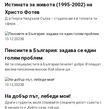
Истината за живота (1995-2002) на
Христо Фотев
Д-р Георги Чалдъков Сълза – студено ми е в топлата ти
сфера. …
15.12.2023
0
Пенсиите в България: задава се един
голям проблем
Ай ти специалистите в България печелят добре. И плащат
високи пенсионни вноски. Кой обаче ще…
10.12.2023
0
На добър път, лебеди мои!
Драги студенти, моля спазвайте следните десет съвета: I.
В началото е „Kойто сучи, той ще…