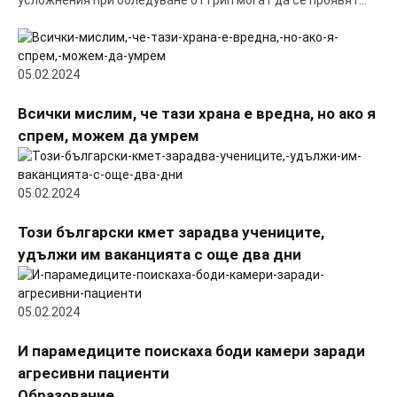
усложнения при боледуване от грип могат да се проявят…
05.02.2024
Всички мислим, че тази храна е вредна, но ако я
спрем, можем да умрем
05.02.2024
Този български кмет зарадва учениците,
удължи им ваканцията с още два дни
05.02.2024
И парамедиците поискаха боди камери заради
агресивни пациенти
Образование