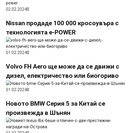
02.02.2024
0
Nissan продаде 100 000 кросоувъра с
технологията e-POWER
01.02.2024
0
Volvo FH Aero ще може да се движи с
дизел, електричество или биогориво
01.02.2024
0
Новото BMW Серия 5 за Китай се
произвежда в Шънян
01.02.2024
0