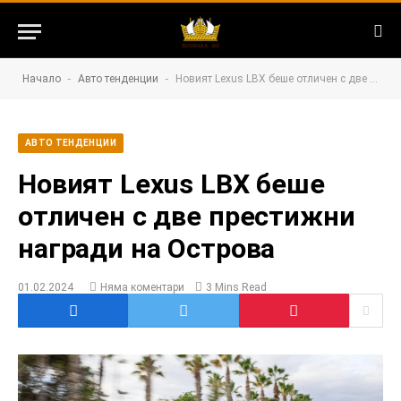
-
-
Начало
Авто тенденции
Новият Lexus LBX беше отличен с две престижни награди на Острова
АВТО ТЕНДЕНЦИИ
Новият Lexus LBX беше
отличен с две престижни
награди на Острова
01.02.2024
Няма коментари
3 Mins Read