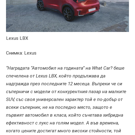
Lexus LBX
Снимка: Lexus
“Наградата “Автомобил на годината” на What Car? беше
спечелена от Lexus LBX, който продължава да
надгражда през последните 12 месеца. Въпреки че си
съперничи с модели от конкурентния пазар на малките
SUV, със своя универсален характер той е по-добър от
всеки съперник, не на последно място, защото е
първият автомобил в класа, който съчетава хибридна
ефективност с лукс на голям модел. А във времена,
когато цените достигат много високи стойности, той