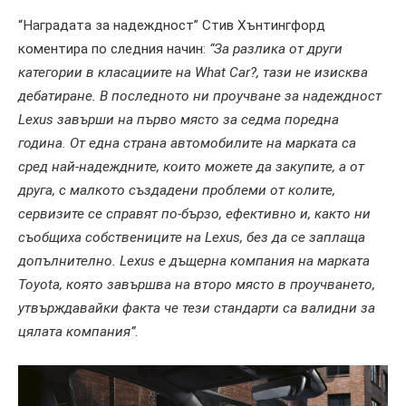
“Наградата за надеждност” Стив Хънтингфорд
коментира по следния начин:
“За разлика от други
категории в класациите на What Car?, тази не изисква
дебатиране. В последното ни проучване за надеждност
Lexus завърши на първо място за седма поредна
година. От една страна автомобилите на марката са
сред най-надеждните, които можете да закупите, а от
друга, с малкото създадени проблеми от колите,
сервизите се справят по-бързо, ефективно и, както ни
съобщиха собствениците на Lexus, без да се заплаща
допълнително. Lexus е дъщерна компания на марката
Toyota, която завършва на второ място в проучването,
утвърждавайки факта че тези стандарти са валидни за
цялата компания”
.