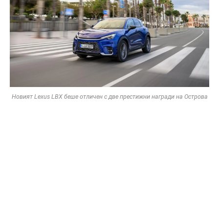
Новият Lexus LBX беше отличен с две престижни награди на Острова