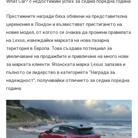
What Car? с недостижим успех за седма поредна година.
Престижните награди бяха обявени на представителна
церемония в Лондон и възвестяват пристигането на
новия модел, от когото се очаква да промени правилата
на Lexus, извеждайки марката на нова пазарна
територия в Европа. Това създава потенциал за
увеличаване на продажбите и привличане на много нови
за марката клиенти. Японската марка Lexus запазва и
пълното си лидерство в категорията “Награда за
надеждност”, получавайки отличието за седма поредна
година.