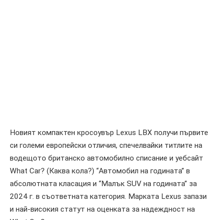
Новият компактен кросоувър Lexus LBX получи първите
си големи европейски отличия, спечелвайки титлите на
водещото британско автомобилно списание и уебсайт
What Car? (Каква кола?) “Автомобил на годината” в
абсолютната класация и “Малък SUV на годината” за
2024 г. в съответната категория. Марката Lexus запази
и най-високия статут на оценката за надеждност на