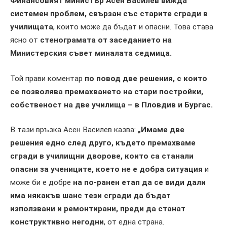
Финансовият министър Асен Василев вижда
системен проблем, свързан със старите сгради в
училищата
, които може да бъдат и опасни. Това става
ясно от
стенограмата от заседанието на
Министерския съвет миналата седмица.
Той прави коментар
по повод две решения, с които
се позволява премахването на стари постройки,
собственост на две училища – в Пловдив и Бургас.
В тази връзка Асен Василев казва:
„Имаме две
решения едно след друго, където премахваме
сгради в училищни дворове, които са станали
опасни за учениците, което не е добра ситуация
и
може би е добре
на по-ранен етап да се види дали
има някакъв шанс тези сгради да бъдат
използвани и ремонтирани, преди да станат
конструктивно негодни
, от една страна.