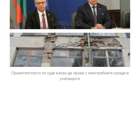
Правителството се чуди какво да прави с непотребните сгради в
училищата