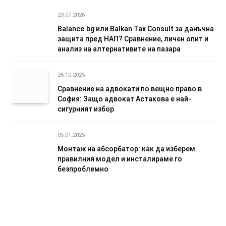
23.07.2026
Balance.bg или Balkan Tax Consult за данъчна
защита пред НАП? Сравнение, личен опит и
анализ на алтернативите на пазара
26.10.2025
Сравнение на адвокати по вещно право в
София: Защо адвокат Астакова е най-
сигурният избор
05.01.2025
Монтаж на абсорбатор: как да изберем
правилния модел и инсталираме го
безпроблемно