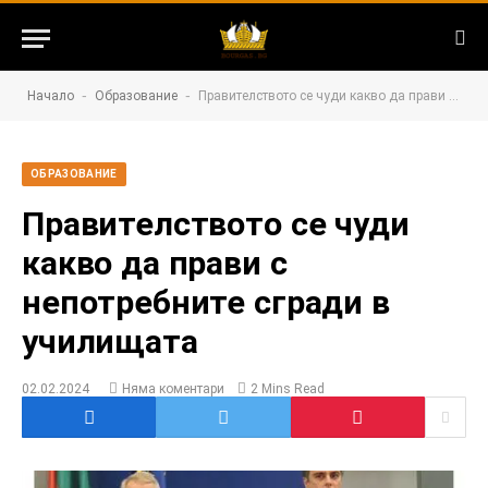
-
-
Начало
Образование
Правителството се чуди какво да прави с непотребните сгради в училищата
ОБРАЗОВАНИЕ
Правителството се чуди
какво да прави с
непотребните сгради в
училищата
02.02.2024
Няма коментари
2 Mins Read