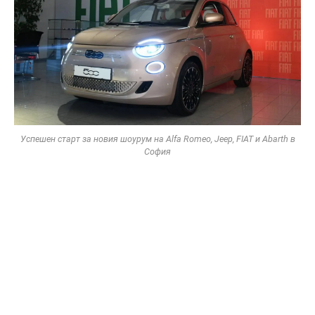
Успешен старт за новия шоурум на Alfa Romeo, Jeep, FIAT и Abarth в
София