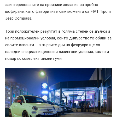
заинтересованите са проявили желание за пробно
шофиране, като фаворитите към момента са FIAT Tipo и
Jeep Compass.
Този положителен резултат в голяма степен се дължи и
на промоционални условия, които дилърството обяви за
своите клиенти – в първите дни на февруари ще са
валидни специални ценови и лизингови условия, както и
подарък комплект зимни гуми.