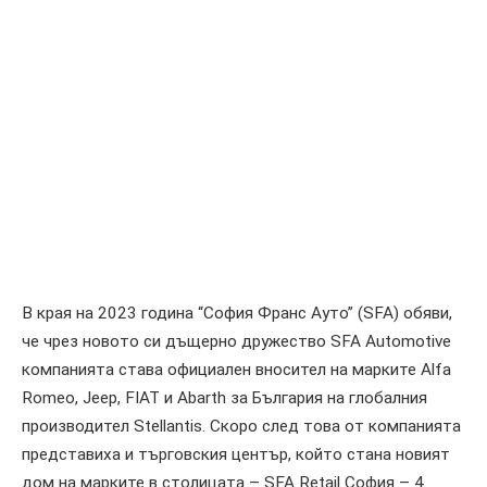
В края на 2023 година “София Франс Ауто” (SFA) обяви,
че чрез новото си дъщерно дружество SFA Automotive
компанията става официален вносител на марките Alfa
Romeo, Jeep, FIAT и Abarth за България на глобалния
производител Stellantis. Скоро след това от компанията
представиха и търговския център, който стана новият
дом на марките в столицата – SFA Retail София – 4.