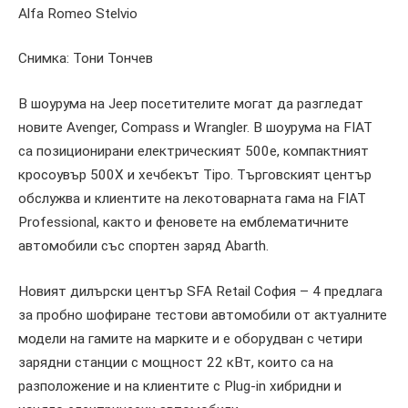
Alfa Romeo Stelvio
Снимка: Тони Тончев
В шоурума на Jeep посетителите могат да разгледат
новите Avenger, Compass и Wrangler. В шоурума на FIAT
са позиционирани електрическият 500е, компактният
кросоувър 500Х и хечбекът Tipo. Търговският център
обслужва и клиентите на лекотоварната гама на FIAT
Professional, както и феновете на емблематичните
автомобили със спортен заряд Abarth.
Новият дилърски център SFA Retail София – 4 предлага
за пробно шофиране тестови автомобили от актуалните
модели на гамите на марките и е оборудван с четири
зарядни станции с мощност 22 кВт, които са на
разположение и на клиентите с Plug-in хибридни и