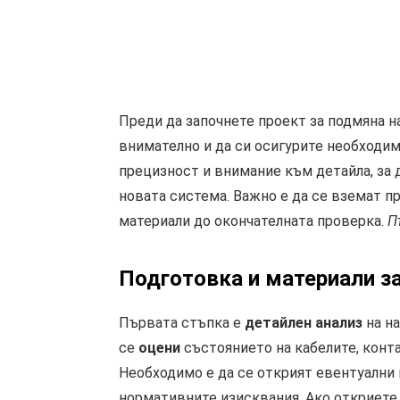
Преди да започнете проект за подмяна н
внимателно и да си осигурите необходим
прецизност и внимание към детайла, за 
новата система. Важно е да се вземат пр
материали до окончателната проверка.
П
Подготовка и
материали
за
Първата стъпка е
детайлен анализ
на на
се
оцени
състоянието на кабелите, конт
Необходимо е да се открият евентуални 
нормативните изисквания. Ако откриете 