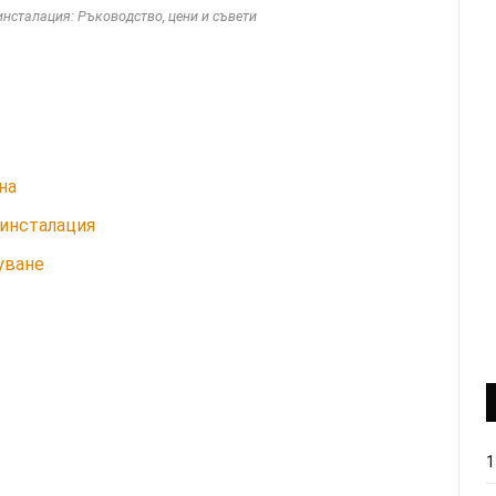
нсталация: Ръководство, цени и съвети
на
 инсталация
уване
1