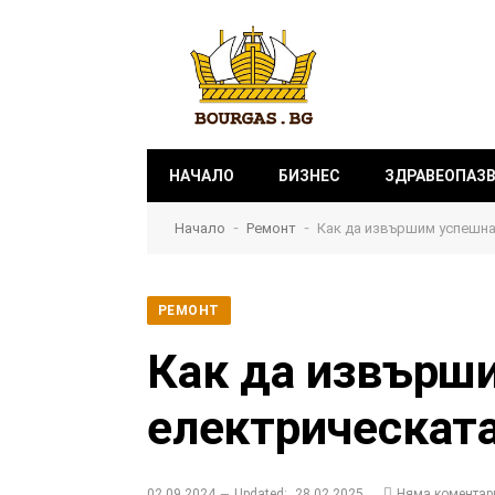
НАЧАЛО
БИЗНЕС
ЗДРАВЕОПАЗ
-
-
Начало
Ремонт
Как да извършим успешна 
РЕМОНТ
Как да извърш
електрическата
02.09.2024
Updated:
28.02.2025
Няма коментар