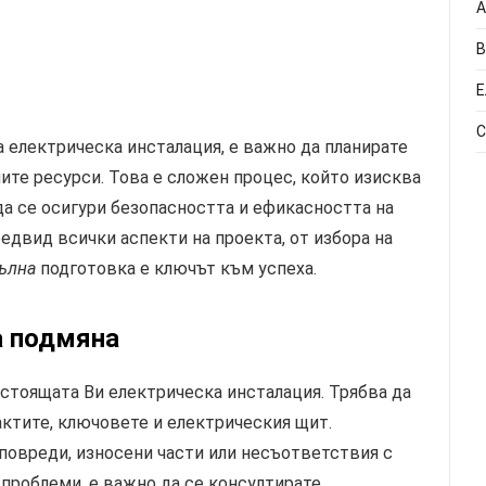
А
В
Е
С
а електрическа инсталация, е важно да планирате
ите ресурси. Това е сложен процес, който изисква
да се осигури безопасността и ефикасността на
едвид всички аспекти на проекта, от избора на
ълна
подготовка е ключът към успеха.
 подмяна
стоящата Ви електрическа инсталация. Трябва да
актите, ключовете и електрическия щит.
повреди, износени части или несъответствия с
проблеми, е важно да се консултирате