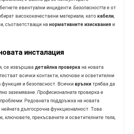
избегнете евентуални инциденти.
Безопасността
е от
избират висококачествени материали, като
кабели
,
ти, съответстващи на
нормативните изисквания
и
новата инсталация
и, се извършва
детайлна проверка
на новата
 тестват всички контакти, ключове и осветителни
на функция и безопасност. Всички
връзки
трябва да
лно заземяване.
Професионалната
проверка е
и проблеми. Редовната поддръжка на новата
а нейната дългосрочна функционалност. Това
, ключовете, прекъсвачите и осветителните тела,