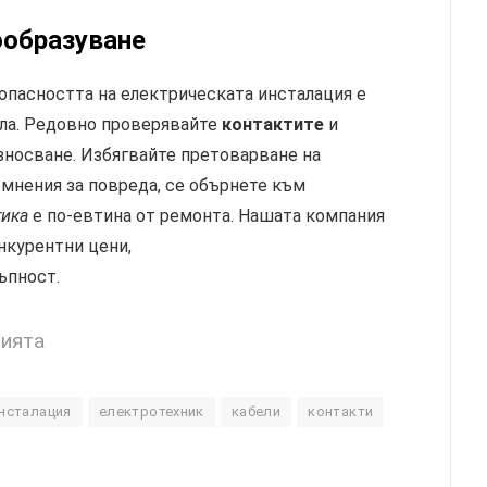
ообразуване
опасността на електрическата инсталация е
ила. Редовно проверявайте
контактите
и
зносване. Избягвайте претоварване на
мнения за повреда, се обърнете към
ика
е по-евтина от ремонта. Нашата компания
нкурентни цени,
ъпност.
цията
нсталация
електротехник
кабели
контакти