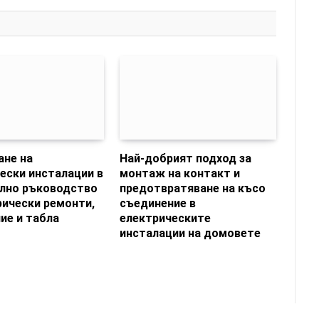
не на
Най-добрият подход за
ески инсталации в
монтаж на контакт и
лно ръководство
предотвратяване на късо
рически ремонти,
съединение в
ие и табла
електрическите
инсталации на домовете