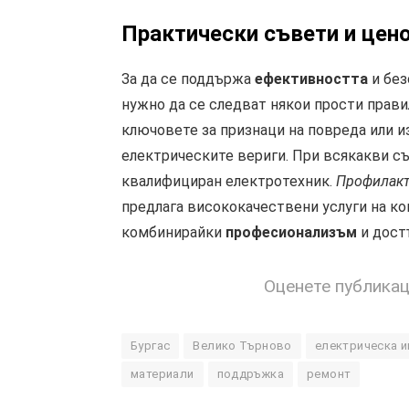
Практически
съвети и
цен
За да се поддържа
ефективността
и без
нужно да се следват някои прости прав
ключовете за признаци на повреда или и
електрическите вериги. При всякакви съ
квалифициран електротехник.
Профилакт
предлага висококачествени услуги на ко
комбинирайки
професионализъм
и дост
Оценете публика
Бургас
Велико Търново
електрическа и
материали
поддръжка
ремонт