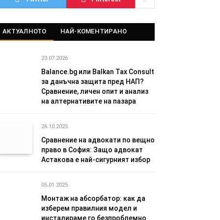
АКТУАЛНОТО
НАЙ-КОМЕНТИРАНО
23.07.2026
Balance.bg или Balkan Tax Consult
за данъчна защита пред НАП?
Сравнение, личен опит и анализ
на алтернативите на пазара
26.10.2025
Сравнение на адвокати по вещно
право в София: Защо адвокат
Астакова е най-сигурният избор
05.01.2025
Монтаж на абсорбатор: как да
изберем правилния модел и
инсталираме го безпроблемно