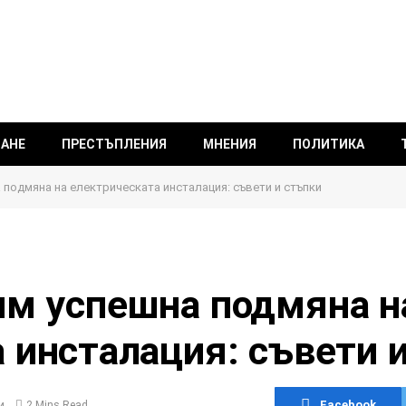
ВАНЕ
ПРЕСТЪПЛЕНИЯ
МНЕНИЯ
ПОЛИТИКА
подмяна на електрическата инсталация: съвети и стъпки
им успешна подмяна н
 инсталация: съвети 
Facebook
и
2 Mins Read