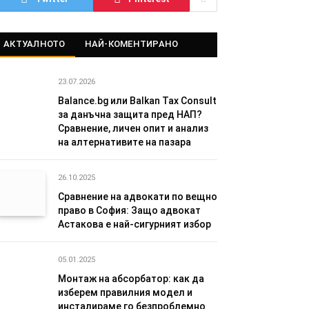
АКТУАЛНОТО
НАЙ-КОМЕНТИРАНО
23.07.2026
Balance.bg или Balkan Tax Consult
за данъчна защита пред НАП?
Сравнение, личен опит и анализ
на алтернативите на пазара
26.10.2025
Сравнение на адвокати по вещно
право в София: Защо адвокат
Астакова е най-сигурният избор
05.01.2025
Монтаж на абсорбатор: как да
изберем правилния модел и
инсталираме го безпроблемно