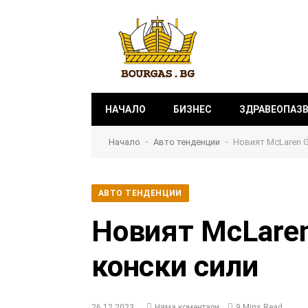
НАЧАЛО
БИЗНЕС
ЗДРАВЕОПАЗ
-
-
Начало
Авто тенденции
Новият McLaren G
АВТО ТЕНДЕНЦИИ
Новият McLaren
конски сили
26.12.2023
Няма коментари
9 Mins Read