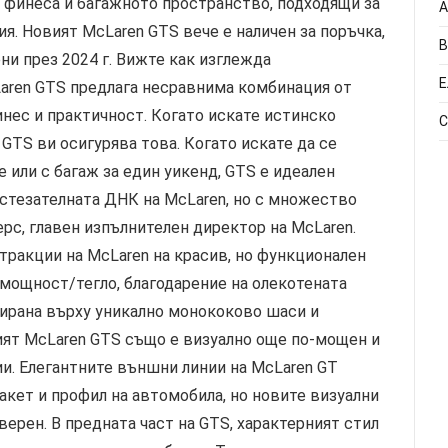
А
В
Е
С