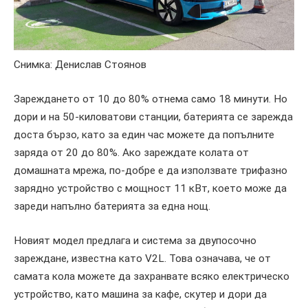
Снимка: Денислав Стоянов
Зареждането от 10 до 80% отнема само 18 минути. Но
дори и на 50-киловатови станции, батерията се зарежда
доста бързо, като за един час можете да попълните
заряда от 20 до 80%. Ако зареждате колата от
домашната мрежа, по-добре е да използвате трифазно
зарядно устройство с мощност 11 кВт, което може да
зареди напълно батерията за една нощ.
Новият модел предлага и система за двупосочно
зареждане, известна като V2L. Това означава, че от
самата кола можете да захранвате всяко електрическо
устройство, като машина за кафе, скутер и дори да