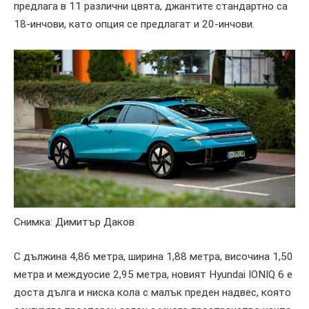
предлага в 11 различни цвята, джантите стандартно са
18-инчови, като опция се предлагат и 20-инчови.
Снимка: Димитър Даков
С дължина 4,86 метра, ширина 1,88 метра, височина 1,50
метра и междуосие 2,95 метра, новият Hyundai IONIQ 6 е
доста дълга и ниска кола с малък преден надвес, която