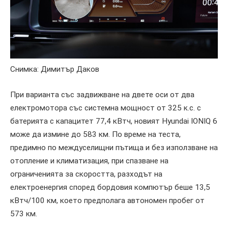
Снимка: Димитър Даков
При варианта със задвижване на двете оси от два
електромотора със системна мощност от 325 к.с. с
батерията с капацитет 77,4 кВтч, новият Hyundai IONIQ 6
може да измине до 583 км. По време на теста,
предимно по междуселищни пътища и без използване на
отопление и климатизация, при спазване на
ограниченията за скоростта, разходът на
електроенергия според бордовия компютър беше 13,5
кВтч/100 км, което предполага автономен пробег от
573 км.