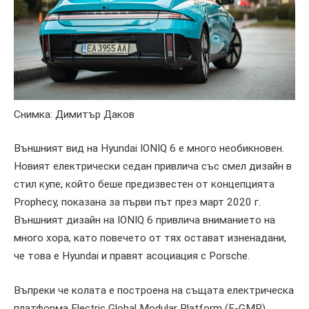
Снимка: Димитър Даков
Външният вид на Hyundai IONIQ 6 е много необикновен.
Новият електрически седан привлича със смел дизайн в
стил купе, който беше предизвестен от концепцията
Prophecy, показана за първи път през март 2020 г.
Външният дизайн на IONIQ 6 привлича вниманието на
много хора, като повечето от тях остават изненадани,
че това е Hyundai и правят асоциация с Porsche.
Въпреки че колата е построена на същата електрическа
платформа Electric Global Modular Platform (E-GMP)