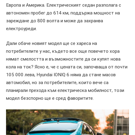
Европа и Америка. Електрическият седан разполага с
автономен пробег до 614 км, поддържа мощност на
зареждане до 800 волта и може да захранва
електроуреди.
Дали обаче новият модел ще се хареса на
потребителите у нас, където все още повечето хора
нямат смелостта и възможностите да си купят нова
кола на ток? Ясно е, че с цената си, започваща от почти
105 000 лева, Hyundai IONIQ 6 няма да стане масов
автомобил, но за потребителите, които вече са
планирали прехода към електрическа мобилност, този
модел безспорно ще е сред фаворитите.