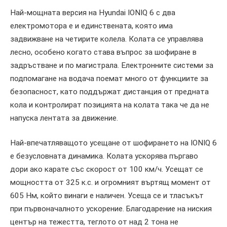
Най-мощната версия на Hyundai IONIQ 6 с два
електромотора е и единствената, която има
задвижване на четирите колела. Колата се управлява
лесно, особено когато става въпрос за шофиране в
задръстване и по магистрала. Електронните системи за
подпомагане на водача поемат много от функциите за
безопасност, като поддържат дистанция от предната
кола и контролират позицията на колата така че да не
напуска лентата за движение.
Най-впечатляващото усещане от шофирането на IONIQ 6
е безусловната динамика. Колата ускорява пъргаво
дори ако карате със скорост от 100 км/ч. Усещат се
мощността от 325 к.с. и огромният въртящ момент от
605 Нм, който винаги е наличен. Усеща се и тласъкът
при първоначалното ускорение. Благодарение на ниския
център на тежестта, теглото от над 2 тона не