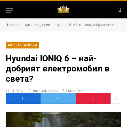
-
-
Начало
Авто тенденции
Hyundai IONIQ 6 – най-добрият електромобил в света?
АВТО ТЕНДЕНЦИИ
Hyundai IONIQ 6 – най-
добрият електромобил в
света?
11.01.2024
Няма коментари
9 Mins Read