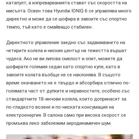
катапулт, а изпреварванията стават със скоростта на
мисълта. Освен това Hyundai IONIQ 6 се управлява много
директно и може да се шофира в завоите със спортно
темпо, тъй като е смайващо стабилен.
Директното управление заедно със задвижването на
четирите колела и ниския център на тежестта вършат
чудеса. Ако не ви липсва смелост и опит, можете да
шофирате големия седан като спортно купе, като в
завоите колата въобще не се наклонява. В същото
време окачването не е твърдо и абсорбира отлично по-
голямата част от дупките и неравностите, особено със
стандартните 18-инчови колела, които допринасят за
по-гладкото возене и по-ниската консумация на
електроенергия. В салона само при висока скорост се
промъква леко забележим аеродинамичен шум.