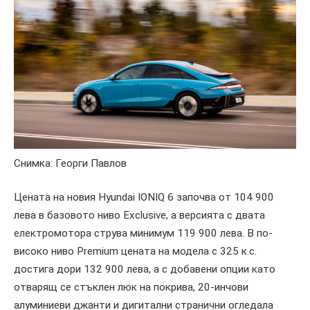
Снимка: Георги Павлов
Цената на новия Hyundai IONIQ 6 започва от 104 900
лева в базовото ниво Exclusive, а версията с двата
електромотора струва минимум 119 900 лева. В по-
високо ниво Premium цената на модела с 325 к.с.
достига дори 132 900 лева, а с добавени опции като
отварящ се стъклен люк на покрива, 20-инчови
алуминиеви джанти и дигитални странични огледала