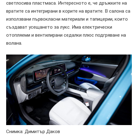
светлосива пластмаса. Интересното е, че дръжките на
вратите са интегрирани в корите на вратите. В салона са
използвани първокласни материали и тапицерии, които
създават усещането за лукс. Има електрически
отопляеми и вентилирани седалки плюс подгряване на
волана.
Снимка: Димитър Даков