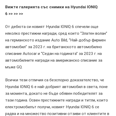
Вижте галерията със снимки на Hyundai IONIQ
6 >> >> >>
От дебюта си новият Hyundai IONIQ 6 спечели още
няколко престижни награди, сред които “Златен волан”
на германското издание Auto Bild, “Най-добър фирмен
автомобил” за 2023 г. на британското автомобилно
списание Autocar и “Седан на годината” за 2023 г. на
автомобилните награди на американско списание за
мъже GQ.
Всички тези отличия са безспорно доказателство, че
Hyundai IONIQ 6 е най-добрият автомобил в света, поне
за момента, докато не бъде обявен победителят за
тази година. Освен престижните награди и титли, които
електромобилът получи, новият Hyundai IONIQ 6 се
радва и на множество позитивни отзиви от клиентите в