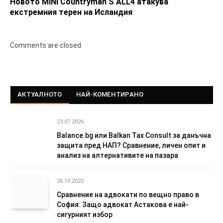
Новото MINI Countryman S ALL4 атакува
екстремния терен на Исландия
Comments are closed.
АКТУАЛНОТО
НАЙ-КОМЕНТИРАНО
23.07.2026
Balance.bg или Balkan Tax Consult за данъчна
защита пред НАП? Сравнение, личен опит и
анализ на алтернативите на пазара
26.10.2025
Сравнение на адвокати по вещно право в
София: Защо адвокат Астакова е най-
сигурният избор