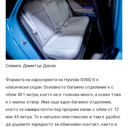
Снимка: Димитър Даков
Формата на каросерията на Hyundai IONIQ 6 е
класически седан. Основното багажно отделение е с
обем 401 литра, което не е толкова много, а освен това
е с малък отвор. Има още едно багажно отделение,
което се намира почти под предния капак с обем от 12
или 45 литра. То е напълно пластмасово и там е удобно
да държите зарядното за обикновен контакт, както и