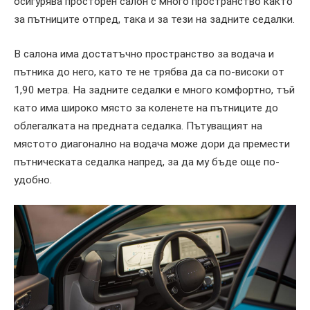
осигурява просторен салон с много пространство както
за пътниците отпред, така и за тези на задните седалки.
В салона има достатъчно пространство за водача и
пътника до него, като те не трябва да са по-високи от
1,90 метра. На задните седалки е много комфортно, тъй
като има широко място за коленете на пътниците до
облегалката на предната седалка. Пътуващият на
мястото диагонално на водача може дори да премести
пътническата седалка напред, за да му бъде още по-
удобно.