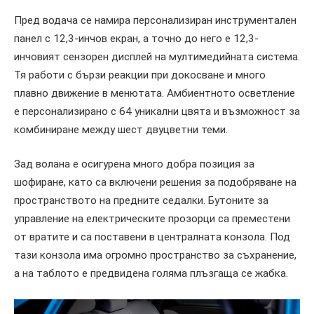
Пред водача се намира персонализиран инструментален
панел с 12,3-инчов екран, а точно до него е 12,3-
инчовият сензорен дисплей на мултимедийната система.
Тя работи с бързи реакции при докосване и много
плавно движение в менютата. Амбиентното осветление
е персонализирано с 64 уникални цвята и възможност за
комбиниране между шест двуцветни теми.
Зад волана е осигурена много добра позиция за
шофиране, като са включени решения за подобряване на
пространството на предните седалки. Бутоните за
управление на електрическите прозорци са преместени
от вратите и са поставени в централната конзола. Под
тази конзола има огромно пространство за съхранение,
а на таблото е предвидена голяма плъзгаща се жабка.