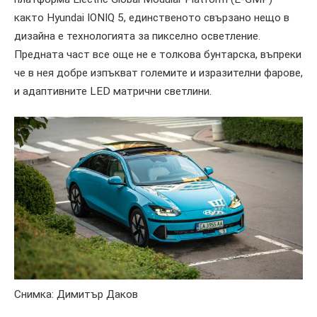
както Hyundai IONIQ 5, единственото свързано нещо в
дизайна е технологията за пикселно осветление.
Предната част все още не е толкова бунтарска, въпреки
че в нея добре изпъкват големите и изразителни фарове,
и адаптивните LED матрични светлини.
Снимка: Димитър Даков