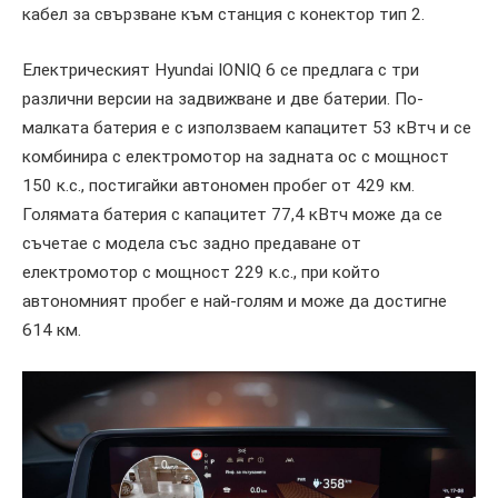
кабел за свързване към станция с конектор тип 2.
Електрическият Hyundai IONIQ 6 се предлага с три
различни версии на задвижване и две батерии. По-
малката батерия е с използваем капацитет 53 кВтч и се
комбинира с електромотор на задната ос с мощност
150 к.с., постигайки автономен пробег от 429 км.
Голямата батерия с капацитет 77,4 кВтч може да се
съчетае с модела със задно предаване от
електромотор с мощност 229 к.с., при който
автономният пробег е най-голям и може да достигне
614 км.