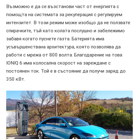
Възможно е да се възстанови част от енергията с
помощта на системата за рекуперация с регулируем
интензитет. В този режим може изобщо да не ползвате
спирачките, тъй като колата послушно и забележимо
забавя когато пуснете газта. Батерията има
усъвършенствана архитектура, която позволява да
работи с мрежа от 800 волта. Благодарение на това
IONIQ 6 има колосална скорост на зареждане с
постоянен ток. Той е в състояние да получи заряд до
350 кВт.