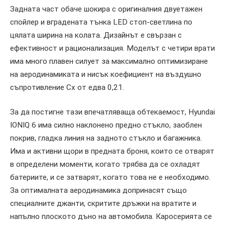
Задната част обаче шокира с оригиналния двуетажен
спойлер и вградената тънка LED стоп-светлина по
цялата ширина на колата. Дизайнът е свързан с
ефективност и рационализация. Моделът с четири врати
има много плавен силует за максимално оптимизиране
на аеродинамиката и нисък коефициент на въздушно
съпротивление Сх от едва 0,21.
За да постигне тази впечатляваща обтекаемост, Hyundai
IONIQ 6 има силно наклонено предно стъкло, заоблен
покрив, гладка линия на задното стъкло и багажника.
Има и активни щори в предната броня, които се отварят
в определени моменти, когато трябва да се охладят
батериите, и се затварят, когато това не е необходимо.
За оптималната аеродинамика допринасят също
специалните джанти, скритите дръжки на вратите и
напълно плоското дъно на автомобила. Каросерията се