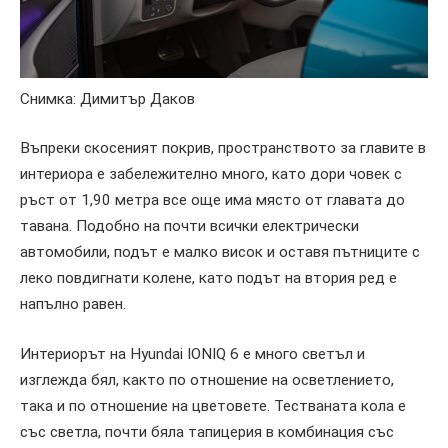
Снимка: Димитър Даков
Въпреки скосеният покрив, пространството за главите в
интериора е забележително много, като дори човек с
ръст от 1,90 метра все още има място от главата до
тавана. Подобно на почти всички електрически
автомобили, подът е малко висок и оставя пътниците с
леко повдигнати колене, като подът на втория ред е
напълно равен.
Интериорът на Hyundai IONIQ 6 е много светъл и
изглежда бял, както по отношение на осветлението,
така и по отношение на цветовете. Тестваната кола е
със светла, почти бяла тапицерия в комбинация със