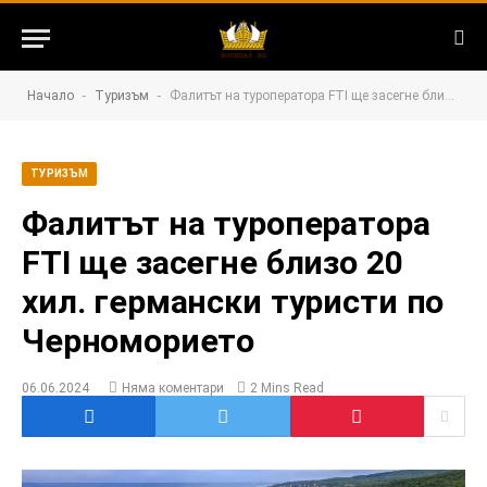
-
-
Начало
Туризъм
Фалитът на туроператора FTI ще засегне близо 20 хил. германски туристи по Черноморието
ТУРИЗЪМ
Фалитът на туроператора
FTI ще засегне близо 20
хил. германски туристи по
Черноморието
06.06.2024
Няма коментари
2 Mins Read