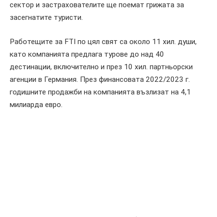
сектор и застрахователите ще поемат грижата за
засегнатите туристи.
Работещите за FTI по цял свят са около 11 хил. души,
като компанията предлага турове до над 40
дестинации, включително и през 10 хил. партньорски
агенции в Германия. През финансовата 2022/2023 г.
годишните продажби на компанията възлизат на 4,1
милиарда евро.