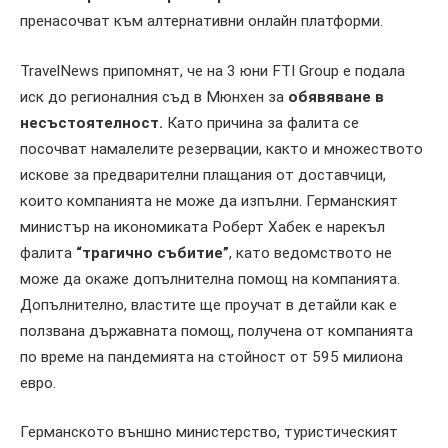
пренасочват към алтернативни онлайн платформи.
TravelNews припомнят, че на 3 юни FTI Group е подала
иск до регионалния съд в Мюнхен за
обявяване в
несъстоятелност.
Като причина за фалита се
посочват намалелите резервации, както и множеството
искове за предварителни плащания от доставчици,
които компанията не може да изпълни. Германският
министър на икономиката Роберт Хабек е нарекъл
фалита
“трагично събитие”
, като ведомството не
може да окаже допълнителна помощ на компанията.
Допълнително, властите ще проучат в детайли как е
ползвана държавната помощ, получена от компанията
по време на пандемията на стойност от 595 милиона
евро.
Германското външно министерство, туристическият