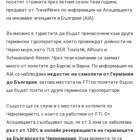
посетят страната през летния сезон тази година,
предават от TravelNews по информация на Асоциацията
на инкаминг агенциите в България (AIA).
Възможно е туристите да бъдат пренасочени към други
германски туроператори, които провеждат дейности на
Черно море, като TUI, DER Touristik, Alltours и
Schauinsland-Reisen. Чрез тези компании се заемат
много от полетите до Бургас и Варна. По информация на
AIA се наблюдава
недостиг на самолети от Германия
до България
, затова местата на FTI по полетите бързо
ще бъдат поети от други германски туроператори.
Същото ще се случи и с местата в хотелите по
Черноморието, с които са работили от FTI. От
Асоциацията съобщават още, че от 3 юни се забелязва
ръст от 120% в онлайн резервациите на германците
за Българското Черноморие.
Към момента те се