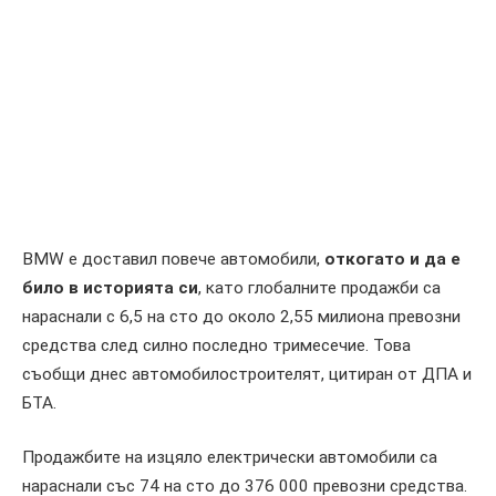
BMW е доставил повече автомобили,
откогато и да е
било в историята си
, като глобалните продажби са
нараснали с 6,5 на сто до около 2,55 милиона превозни
средства след силно последно тримесечие. Това
съобщи днес автомобилостроителят, цитиран от ДПА и
БТА.
Продажбите на изцяло електрически автомобили са
нараснали със 74 на сто до 376 000 превозни средства.