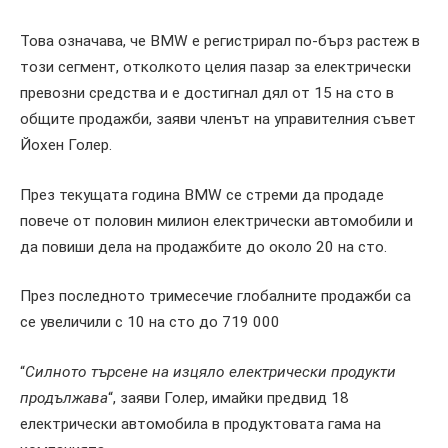
Това означава, че BMW е регистрирал по-бърз растеж в
този сегмент, отколкото целия пазар за електрически
превозни средства и е достигнал дял от 15 на сто в
общите продажби, заяви членът на управителния съвет
Йохен Голер.
През текущата година BMW се стреми да продаде
повече от половин милион електрически автомобили и
да повиши дела на продажбите до около 20 на сто.
През последното тримесечие глобалните продажби са
се увеличили с 10 на сто до 719 000
“
Силното търсене на изцяло електрически продукти
продължава
“, заяви Голер, имайки предвид 18
електрически автомобила в продуктовата гама на