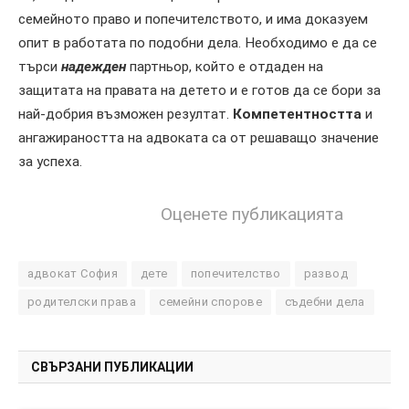
семейното право и попечителството, и има доказуем
опит в работата по подобни дела. Необходимо е да се
търси
надежден
партньор, който е отдаден на
защитата на правата на детето и е готов да се бори за
най-добрия възможен резултат.
Компетентността
и
ангажираността на адвоката са от решаващо значение
за успеха.
Оценете публикацията
адвокат София
дете
попечителство
развод
родителски права
семейни спорове
съдебни дела
СВЪРЗАНИ ПУБЛИКАЦИИ