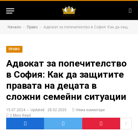
-
-
Начало
Право
Адвокат за попечителство в София: Как да защитите правата на децата в сложни семейни ситуации
ПРАВО
Адвокат за попечителство
в София: Как да защитите
правата на децата в
сложни семейни ситуации
15.07.2024
Updated:
28.02.2025
Няма коментари
2 Mins Read