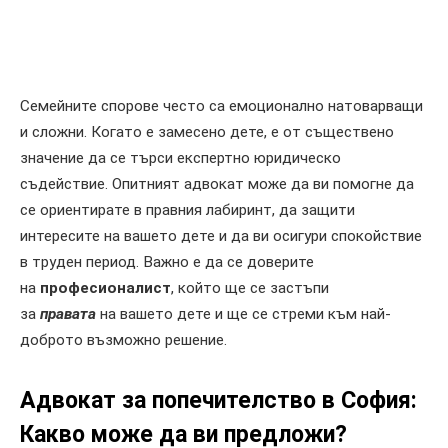
Семейните спорове често са емоционално натоварващи
и сложни. Когато е замесено дете, е от съществено
значение да се търси експертно юридическо
съдействие. Опитният адвокат може да ви помогне да
се ориентирате в правния лабиринт, да защити
интересите на вашето дете и да ви осигури спокойствие
в труден период. Важно е да се доверите
на
професионалист
, който ще се застъпи
за
правата
на вашето дете и ще се стреми към най-
доброто възможно решение.
Адвокат за попечителство
в София:
Какво може да ви предложи?