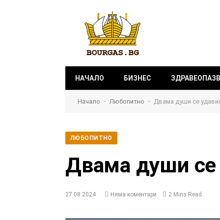
НАЧАЛО
БИЗНЕС
ЗДРАВЕОПАЗ
-
-
Начало
Любопитно
Двама души се удави
ЛЮБОПИТНО
Двама души се 
27.08.2024
Няма коментари
2 Mins Read