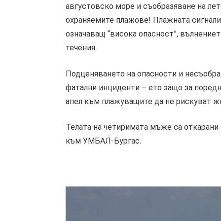
августовско море и съобразяване на лет
охраняемите плажове! Плажната сигнализ
означаващ “висока опасност”, вълнениет
течения.
Подценяването на опасности и несъобра
фатални инциденти – ето защо за поред
апел към плажуващите да не рискуват жи
Телата на четиримата мъже са откарани
към УМБАЛ-Бургас.