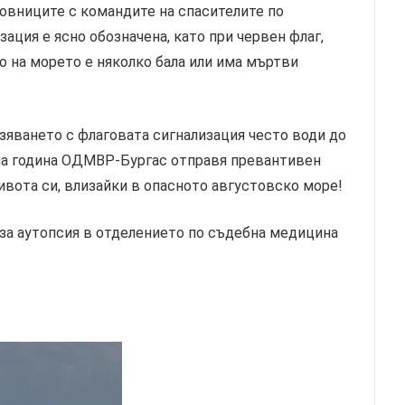
овниците с командите на спасителите по
ация е ясно обозначена, като при червен флаг,
о на морето е няколко бала или има мъртви
зяването с флаговата сигнализация често води до
на година ОДМВР-Бургас отправя превантивен
вота си, влизайки в опасното августовско море!
 за аутопсия в отделението по съдебна медицина