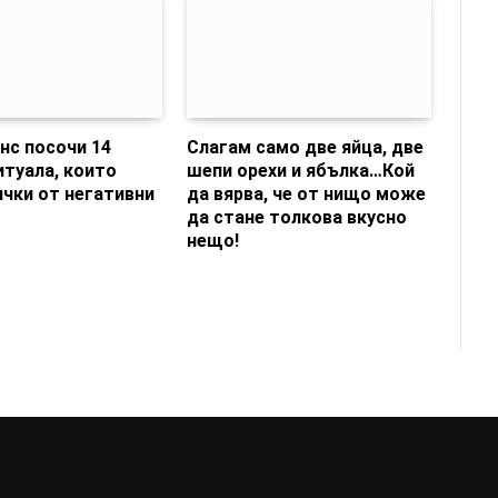
нс посочи 14
Слагам само две яйца, две
туала, които
шепи орехи и ябълка…Кой
ички от негативни
да вярва, че от нищо може
да стане толкова вкусно
нещо!