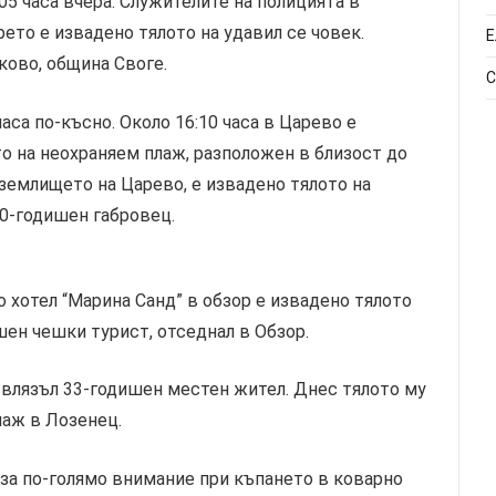
05 часа вчера. Служителите на полицията в
ето е извадено тялото на удавил се човек.
Е
ково, община Своге.
С
аса по-късно. Около 16:10 часа в Царево е
то на неохраняем плаж, разположен в близост до
землището на Царево, е извадено тялото на
40-годишен габровец.
до хотел “Марина Санд” в обзор е извадено тялото
шен чешки турист, отседнал в Обзор.
 влязъл 33-годишен местен жител. Днес тялото му
лаж в Лозенец.
за по-голямо внимание при къпането в коварно