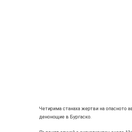
Четирима станаха жертви на опасното а
денонощие в Бургаско.