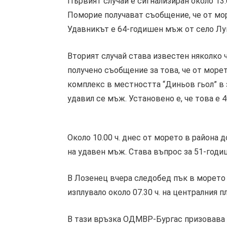
Първият случай е сигнализиран около 13:
Поморие получават съобщение, че от мор
Удавникът е 64-годишен мъж от село Лу
Вторият случай става известен няколко ч
получено съобщение за това, че от море
комплекс в местността “Диньов гьол” в 
удавил се мъж. Установено е, че това е 
Около 10.00 ч. днес от морето в района 
на удавен мъж. Става въпрос за 51-годи
В Лозенец вчера следобед пък в морето
изплувало около 07.30 ч. на централния п
В тази връзка ОДМВР-Бургас призовава 