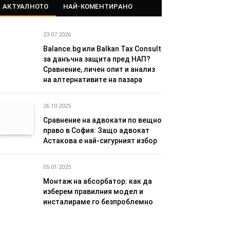
АКТУАЛНОТО
НАЙ-КОМЕНТИРАНО
23.07.2026
Balance.bg или Balkan Tax Consult
за данъчна защита пред НАП?
Сравнение, личен опит и анализ
на алтернативите на пазара
26.10.2025
Сравнение на адвокати по вещно
право в София: Защо адвокат
Астакова е най-сигурният избор
05.01.2025
Монтаж на абсорбатор: как да
изберем правилния модел и
инсталираме го безпроблемно