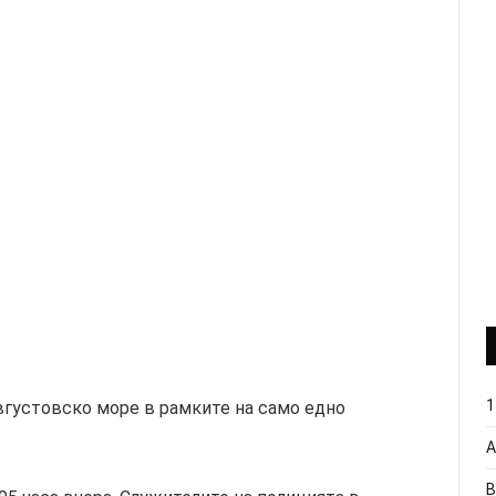
1
вгустовско море в рамките на само едно
А
В