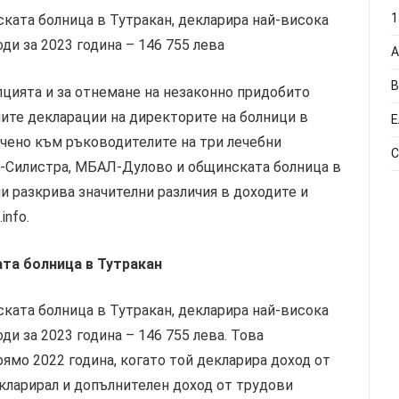
1
ката болница в Тутракан, декларира най-висока
ди за 2023 година – 146 755 лева
А
В
цията и за отнемане на незаконно придобито
те декларации на директорите на болници в
Е
очено към ръководителите на три лечебни
С
-Силистра, МБАЛ-Дулово и общинската болница в
и разкрива значителни различия в доходите и
info.
та болница в Тутракан
ката болница в Тутракан, декларира най-висока
и за 2023 година – 146 755 лева. Това
ямо 2022 година, когато той декларира доход от
екларирал и допълнителен доход от трудови