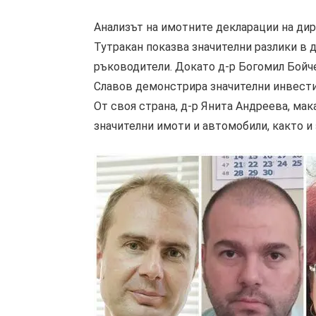
Анализът на имотните декларации на дир
Тутракан показва значителни разлики в 
ръководители. Докато д-р Богомил Бойче
Славов демонстрира значителни инвести
От своя страна, д-р Янита Андреева, ма
значителни имоти и автомобили, както 