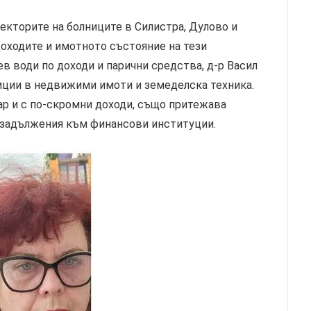
екторите на болниците в Силистра, Дулово и
доходите и имотното състояние на тези
в води по доходи и парични средства, д-р Васил
ции в недвижими имоти и земеделска техника.
кар и с по-скромни доходи, също притежава
и задължения към финансови институции.