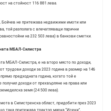
ст на стойност 116 881 лева.
, Бойчев не притежава недвижими имоти или
а, той разполага с впечатляващи парични
(равностойни на 232 503 лева) в банкови сметки.
вната МБАЛ-Силистра
та МБАЛ-Силистра, е на второ място по доходи,
от трудови доходи за 2023 година в размер на 146
спрямо предходната година, когато той е
 е получил доходи от прехвърляне на права или
 земеделска земя (24 500 лева).
мота в Силистренска област, придобити през 2023
ъщо така притежава трактор марка “Исеки”,