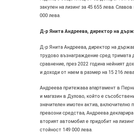
закупен на лизинг за 45 655 лева. Славо
000 лева.
Д-р Янита Андреева, директор на дър
Д-р Янита Андреева, директор на държ
трудово възнаграждение сред тримата ди
сравнение, през 2022 година нейният дохо
и доходи от наем в размер на 15 216 лева
Андреева притежава апартамент в Перник,
и магазин в Дулово, който е съсобствен
значителен имотен актив, включително п
превозни средства, Андреева декларира 
вторият автомобил е придобит на лизинг 
стойност 149 000 лева.