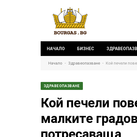
НАЧАЛО
БИЗНЕС
ЗДРАВЕОПАЗ
-
-
Начало
Здравеопазване
Кой печели пове
ЗДРАВЕОПАЗВАНЕ
Кой печели пов
малките градов
потресаваща