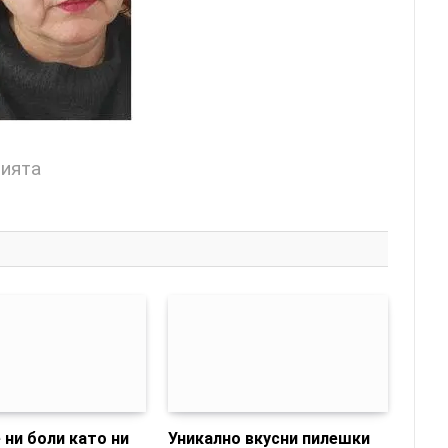
цията
 ни боли като ни
Уникално вкусни пилешки