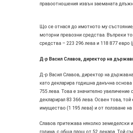
правоотношения извън заеманата длъжно
Що се отнася до имотното му състояние
моторни превозни средства. Въпреки тов
средства – 223 296 лева и 118 877 евро 
Д-р Васил Славов, директор на държа
Д-р Васил Славов, директор на държавна
като декларира годишна данъчна основа 
755 лева. Това е значително увеличение 
декларирал 83 366 лева. Освен това, той
имущество (1 195 лева) и от ползване на
Славов притежава няколко земеделски и
година, с обща площ от 52 декара. Той с