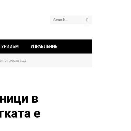
ТУРИЗЪМ
УПРАВЛЕНИЕ
 е потресаваща
лници в
тката е