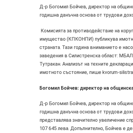
Д-р Богомил Бойчев, директор на общинс
годишна данъчна основа от трудови дохо
Комисията за противодействие на коруп
имущество (КПКОНПИ) публикува имотни
страната. Тази година вниманието е нас
заведения в Силистренска област: МБАЛ
Тутракан. Анализът на техните деклараци
имотното състояние, пише kvorum-silistra.
Богомил Бойчев: директор на общинска
Д-р Богомил Бойчев, директор на общинс
годишна данъчна основа от трудови доход
представлява значително увеличение спр
107 645 лева. Допълнително, Бойчев е д