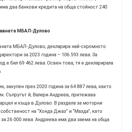
в има два банкови кредита на обща стойност 240
жавната МБАЛ-Дулово
авната МБАЛ-Дулово, декларира най-скромното
ректори за 2023 година – 106 593 лева. За
д е бил 69 462 лева. Освен това, тя е декларирала
.
 закупен през 2020 година за 64 887 лева, както
ик. Съпругът й, Валери Андреев, притежава
арцел и къща в Дулово. В раздела за моторни
собственост на “Хонда Джаз” и “Мазда”, като
за 26 000 лева. Андреева има два заема на обща