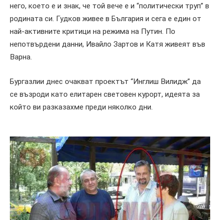
него, което е и знак, че той вече е и “политически труп” в
родината си. Гудков живее в България и сега е един от
най-активните критици на режима на Путин. По
непотвърдени данни, Ивайло Зартов и Катя живеят във
Варна.
Бургазлии днес очакват проектът “Инглиш Вилидж” да
се възроди като елитарен световен курорт, идеята за
който ви разказахме преди няколко дни.