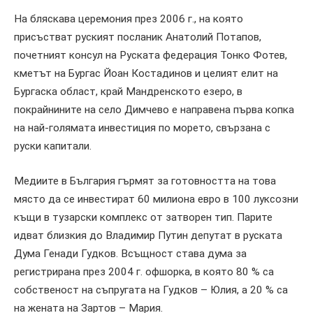
На бляскава церемония през 2006 г., на която
присъстват руският посланик Анатолий Потапов,
почетният консул на Руската федерация Тонко Фотев,
кметът на Бургас Йоан Костадинов и целият елит на
Бургаска област, край Мандренското езеро, в
покрайнините на село Димчево е направена първа копка
на най-голямата инвестиция по морето, свързана с
руски капитали.
Медиите в България гърмят за готовността на това
място да се инвестират 60 милиона евро в 100 луксозни
къщи в тузарски комплекс от затворен тип. Парите
идват близкия до Владимир Путин депутат в руската
Дума Генади Гудков. Всъщност става дума за
регистрирана през 2004 г. офшорка, в която 80 % са
собственост на съпругата на Гудков – Юлия, а 20 % са
на жената на Зартов – Мария.