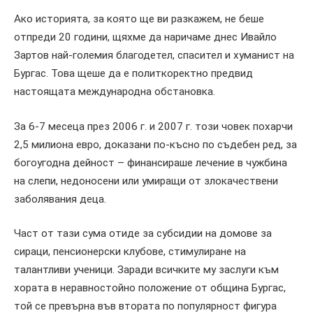
Ако историята, за която ще ви разкажем, не беше
отпреди 20 години, щяхме да наричаме днес Ивайло
Зартов най-големия благодетел, спасител и хуманист на
Бургас. Това щеше да е политкоректно предвид
настоящата международна обстановка.
За 6-7 месеца през 2006 г. и 2007 г. този човек похарчи
2,5 милиона евро, доказани по-късно по съдебен ред, за
богоугодна дейност – финансираше лечение в чужбина
на слепи, недоносени или умиращи от злокачествени
заболявания деца.
Част от тази сума отиде за субсидии на домове за
сираци, пенсионерски клубове, стимулиране на
талантливи ученици. Заради всичките му заслуги към
хората в неравностойно положение от община Бургас,
той се превърна във втората по популярност фигура