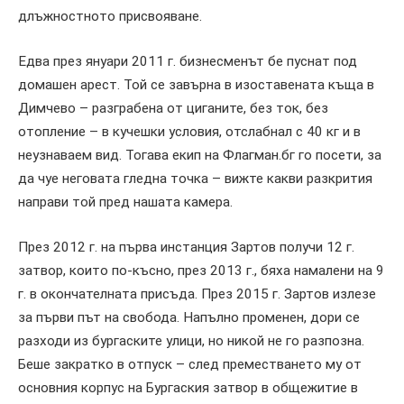
длъжностното присвояване.
Едва през януари 2011 г. бизнесменът бе пуснат под
домашен арест. Той се завърна в изоставената къща в
Димчево – разграбена от циганите, без ток, без
отопление – в кучешки условия, отслабнал с 40 кг и в
неузнаваем вид. Тогава екип на Флагман.бг го посети, за
да чуе неговата гледна точка – вижте какви разкрития
направи той пред нашата камера.
През 2012 г. на първа инстанция Зартов получи 12 г.
затвор, които по-късно, през 2013 г., бяха намалени на 9
г. в окончателната присъда. През 2015 г. Зартов излезе
за първи път на свобода. Напълно променен, дори се
разходи из бургаските улици, но никой не го разпозна.
Беше закратко в отпуск – след преместването му от
основния корпус на Бургаския затвор в общежитие в