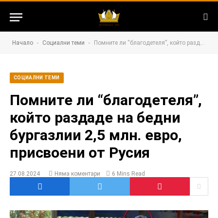
-
-
Начало
Социални теми
Помните ли “благодетеля”, който раздаде на бедни бургазлии 2,5 млн. евро, присвоени от Русия
СОЦИАЛНИ ТЕМИ
Помните ли “благодетеля”,
който раздаде на бедни
бургазлии 2,5 млн. евро,
присвоени от Русия
27.08.2024
Няма коментари
6 Mins Read