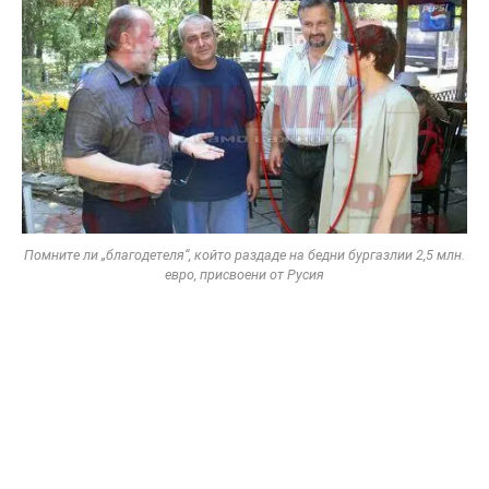
Помните ли „благодетеля“, който раздаде на бедни бургазлии 2,5 млн.
евро, присвоени от Русия