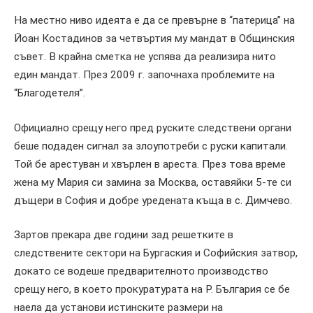
На местно ниво идеята е да се превърне в “патерица” на
Йоан Костадинов за четвъртия му мандат в Общинския
съвет. В крайна сметка не успява да реализира нито
един мандат. През 2009 г. започнаха проблемите на
“Благодетеля”.
Официално срещу него пред руските следствени органи
беше подаден сигнал за злоупотреби с руски капитали.
Той бе арестуван и хвърлен в ареста. През това време
жена му Мария си замина за Москва, оставяйки 5-те си
дъщери в София и добре уредената къща в с. Димчево.
Зартов прекара две години зад решетките в
следствените сектори на Бургаския и Софийския затвор,
докато се водеше предварителното производство
срещу него, в което прокуратурата на Р. България се бе
наела да установи истинските размери на