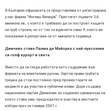
В България офшорката се представлява от регистрирана
у нас фирма “Инглиш Вилидж”. Пристигат първите 3,6
милиона лв., с които е трябвало да се построят къщите
на груб строеж, но от тях са вдигнати само 9, които ви
показахме в репортажа си от миналата седмица.
Димчево става Палма де Майорка с най-луксозния
си голф курорт в света
Вместо да си гледа работата като съдружник във
фирмата на влиятелния руснак, Зартов прави грубата
грешка да стои постоянно пред прожекторите не
медиите и да участва в публични изяви. Дори създава
национална партия Движение за социален хуманизъм, на
която става зам.-председател и участва в местните
избори през октомври 2007 г.