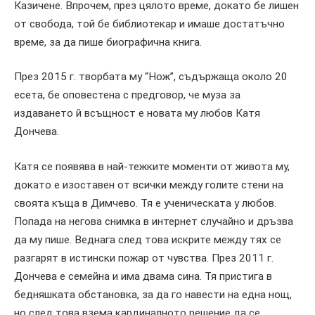
Казичене. Впрочем, през цялото време, докато бе лишен
от свобода, той бе библиотекар и имаше достатъчно
време, за да пише биографична книга.
През 2015 г. творбата му “Нож”, съдържаща около 20
есета, бе оповестена с предговор, че муза за
издаването й всъщност е новата му любов Катя
Дончева.
Катя се появява в най-тежките моменти от живота му,
докато е изоставен от всички между голите стени на
своята къща в Димчево. Тя е ученическата у любов.
Попада на негова снимка в интернет случайно и дръзва
да му пише. Веднага след това искрите между тях се
разгарят в истински пожар от чувства. През 2011 г.
Дончева е семейна и има двама сина. Тя пристига в
бедняшката обстановка, за да го навести на една нощ,
но след това взема кардиналното решение да се