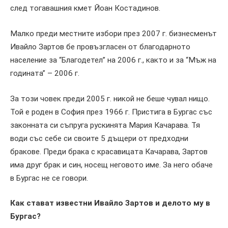
след тогавашния кмет Йоан Костадинов.
Малко преди местните избори през 2007 г. бизнесменът
Ивайло Зартов бе провъзгласен от благодарното
население за “Благодетел” на 2006 г., както и за “Мъж на
годината” – 2006 г.
За този човек преди 2005 г. никой не беше чувал нищо.
Той е роден в София през 1966 г. Пристига в Бургас със
законната си съпруга рускинята Мария Качарава. Тя
води със себе си своите 5 дъщери от предходни
бракове. Преди брака с красавицата Качарава, Зартов
има друг брак и син, носещ неговото име. За него обаче
в Бургас не се говори.
Как стават известни Ивайло Зартов и делото му в
Бургас?