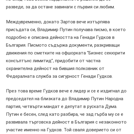
разведе, за да остане завинаги с първия си любим.
Междувременно, докато Зартов вече изтърпява
присъдата си, Владимир Путин получава писмо, в което
подробно е описана дейността на Генади Гудков в
България. Писмото съдържа документи, разкриващи
движения по сметките на офшорката “Бизнес секюрити
консълтънс лимитид”, придобити от частна
охранителна дейност на бившия полковник от
Федералната служба за сигурност Генади Гудков.
През това време Гудков вече е лидер и се е издигнал до
председател на близката до Владимир Путин Народна
партия, четвърти мандат е депутат в руската Дума.
Путин е бесен, след като разбира, че зад гърба му се е
развивала търговска дейност в България с незаконното
участие именно на Гудков. Той сваля доверието си от