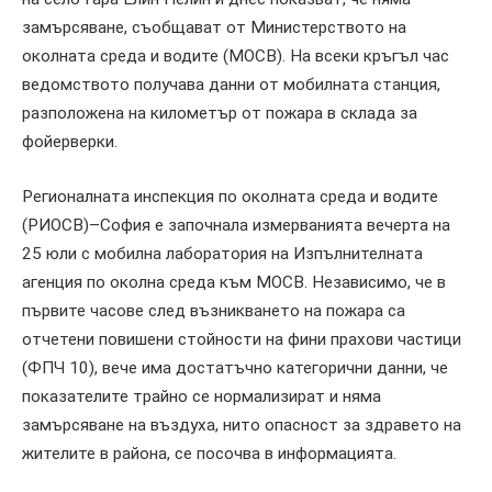
замърсяване, съобщават от Министерството на
околната среда и водите (МОСВ). На всеки кръгъл час
ведомството получава данни от мобилната станция,
разположена на километър от пожара в склада за
фойерверки.
Регионалната инспекция по околната среда и водите
(РИОСВ)–София е започнала измерванията вечерта на
25 юли с мобилна лаборатория на Изпълнителната
агенция по околна среда към МОСВ. Независимо, че в
първите часове след възникването на пожара са
отчетени повишени стойности на фини прахови частици
(ФПЧ 10), вече има достатъчно категорични данни, че
показателите трайно се нормализират и няма
замърсяване на въздуха, нито опасност за здравето на
жителите в района, се посочва в информацията.