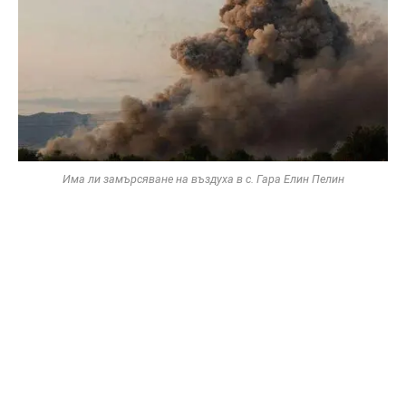
Има ли замърсяване на въздуха в с. Гара Елин Пелин