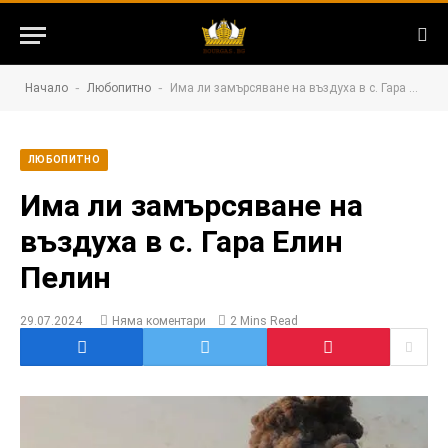
-
-
Начало
Любопитно
Има ли замърсяване на въздуха в с. Гара Елин Пелин
ЛЮБОПИТНО
Има ли замърсяване на
въздуха в с. Гара Елин
Пелин
29.07.2024
Няма коментари
2 Mins Read