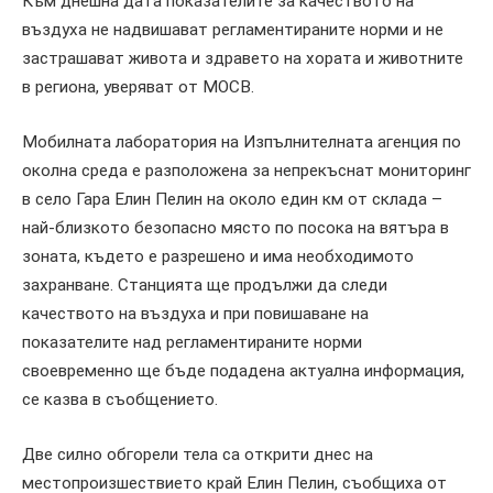
Към днешна дата показателите за качеството на
въздуха не надвишават регламентираните норми и не
застрашават живота и здравето на хората и животните
в региона, уверяват от МОСВ.
Мобилната лаборатория на Изпълнителната агенция по
околна среда е разположена за непрекъснат мониторинг
в село Гара Елин Пелин на около един км от склада –
най-близкото безопасно място по посока на вятъра в
зоната, където е разрешено и има необходимото
захранване. Станцията ще продължи да следи
качеството на въздуха и при повишаване на
показателите над регламентираните норми
своевременно ще бъде подадена актуална информация,
се казва в съобщението.
Две силно обгорели тела са открити днес на
местопроизшествието край Елин Пелин, съобщиха от