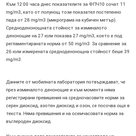
Към 12:00 часа днес показателите за ФПЧ10 сочат 11
mg/m3, като от полунощ този показател постепенно
пада от 28 mg/m3 (микрограма на кубичен метър).
Средноденонощната стойност за изминалото
денонощие на 27 юли показва 27 mg/m3, което е под
регламентираната норма от 50 mg/m3. За сравнение за
26 юли измерената средноденонощна стойност беше 39
mg/m3.
Данните от мобилната лаборатория потвърждават, че
през изминалото денонощие и към момента няма
регистрирани превишения на средночасовите норми за
серен диоксид, азотен диоксид и озон, се посочва още в
текста. Няма превишения и на осемчасовата норма за
въглероден диоксид.