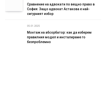
Сравнение на адвокати по вещно право в
София: Защо адвокат Астакова е най-
сигурният избор
05.01.2025
Монтаж на абсорбатор: как да изберем
правилния модел и инсталираме го
безпроблемно