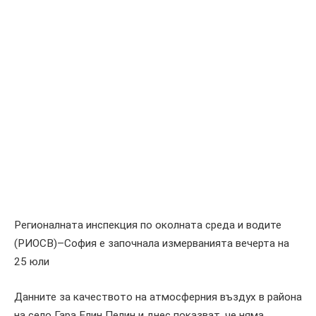
Регионалната инспекция по околната среда и водите
(РИОСВ)–София е започнала измерванията вечерта на
25 юли
Данните за качеството на атмосферния въздух в района
на село Гара Елин Пелин и днес показват, че няма