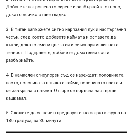
Добавете натрошеното сирене и разбъркайте отново,
докато всичко стане гладко.
3. В тиган запържете ситно нарязания лук и настъргания
чесън, след което добавете каймата и оставете да
къкри, докато смени цвета си и се изпари излишната
течност. Подправете, добавете доматения сос и
разбъркайте.
4. В намаслен огнеупорен съд се нареждат: половината
паста, половината плънка с кайма, половината паста и
се завършва с плънка. Отгоре се поръсва настърган
кашкавал.
5. Сложете да се пече в предварително загрята фурна на
180 градуса, за 30 минути.