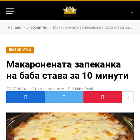
-
-
Начало
Любопитно
Макаронената запеканка на баба става за 10 минути
ЛЮБОПИТНО
Макаронената запеканка
на баба става за 10 минути
27.07.2024
Няма коментари
2 Mins Read