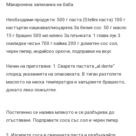
Макаронена запеканка на баба.
Необходими продукти: 500 г паста (Stellini паста) 100 г
настърган кашкавал/моцарела За белия сос: 50 г масло
15 г брашно 500 мл мляко За плънката: 1 глава лук 3
скилидки чесън 700 г кайма 200 г доматен сос сол,
черен пипер, индийско орехче, подправки на вкус
Начин на приготвяне: 1. Сварете пастата „al dente“
според указанията на опаковката. В тиган разтопете
маслото на ниска температура и запържете брашното,
докато леко пожълтее.
Постепенно се налива млякото и се разбърква до
сгъстяване. Подправете соса със сол и черен пипер.
2. Изсипете соса в сварената паста и разбъркайте.