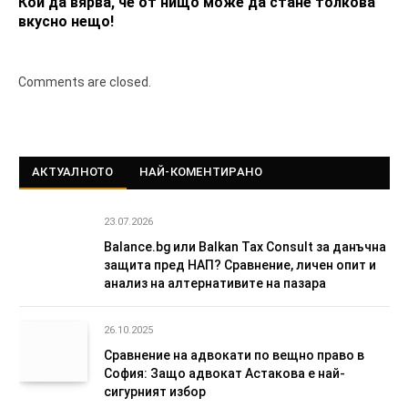
Кой да вярва, че от нищо може да стане толкова
вкусно нещо!
Comments are closed.
АКТУАЛНОТО
НАЙ-КОМЕНТИРАНО
23.07.2026
Balance.bg или Balkan Tax Consult за данъчна
защита пред НАП? Сравнение, личен опит и
анализ на алтернативите на пазара
26.10.2025
Сравнение на адвокати по вещно право в
София: Защо адвокат Астакова е най-
сигурният избор