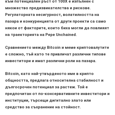
към потенциален ръст от 100Х е изпълнен с
множество предизвикателства и рискове.
Регулаторната несигурност, волатилността на
пазара и конкуренцията от други проекти са само
някои от факторите, които биха могли да повлияят
на траекторията на Pepe Unchained.
Сравнението между Bitcoin и меме криптовалутите
е сложно, тъй като те привличат различни типове
инвеститори и имат различни роли на пазара.
Bitcoin, като най-утвърденото име в крипто
общността, предлага относителна стабилност и
дългосрочен потенциал за растеж. Той е
предпочитан от по-консервативните инвеститори и
институции, търсещи дигитално злато или
средство за съхранение на стойност.