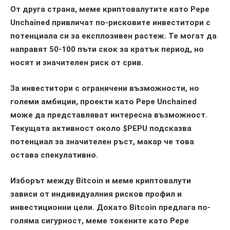
От друга страна, меме криптовалутите като Pepe
Unchained привличат по-рисковите инвеститори с
потенциала си за експлозивен растеж. Те могат да
направят 50-100 пъти скок за кратък период, но
носят и значителен риск от срив.
За инвеститори с ограничени възможности, но
големи амбиции, проекти като Pepe Unchained
може да представляват интересна възможност.
Текущата активност около $PEPU подсказва
потенциал за значителен ръст, макар че това
остава спекулативно.
Изборът между Bitcoin и меме криптовалути
зависи от индивидуалния рисков профил и
инвестиционни цели. Докато Bitcoin предлага по-
голяма сигурност, меме токените като Pepe