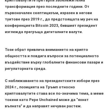
криптовалутите претърпя забележителна
трансформация през последните години. От
първоначален скептицизъм, изразен в негови
туитове през 2019 г., до предстоящата му реч на
конференцията Bitcoin 2023, бившият президент
изглежда прегръща дигиталните валути.
Този обрат привлича вниманието на крипто
общността и повдига въпроси за потенциалното
въздействие върху глобалните финансови пазари и
регулаторната среда.
С наближаването на президентските избори през
2024 г., позицията на Тръмп относно
криптовалутите става все по-значима тема, а меме
токени като Pepe Unchained може да “яхнат
вълната” и да направят нечуван растеж.