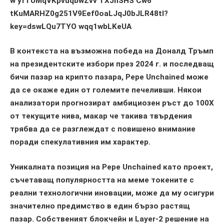
В контекста на възможна победа на Доналд Тръмп
на президентските избори през 2024 г. и последващ
бичи пазар на крипто пазара, Pepe Unchained може
да се окаже един от големите печеливши. Някои
анализатори прогнозират амбициозен ръст до 100Х
от текущите нива, макар че такива твърдения
трябва да се разглеждат с повишено внимание
поради спекулативния им характер.
Уникалната позиция на Pepe Unchained като проект,
съчетаващ популярността на мемe токените с
реални технологични иновации, може да му осигури
значително предимство в един бързо растящ
пазар. Собственият блокчейн и Layer-2 решение на