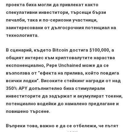
проекта биха могли да привлекат както
спекулативни инвеститори, търсещи бързи
печалби, така и по-сериозни участници,
заинтересовани от дългосрочния потенциал на
технологията.
В сценарий, където Bitcoin достига $100,000, а
общият интерес към криптовалутите нараства
експоненциално, Pepe Unchained може да се
възползва от “ефекта на прилива, който повдига
всички лодки”. Високите стейкинг награди от над
350% APY допълнително биха стимулирали
инвеститорите да задържат и акумулират токени,
потенциално водейки до намалено предлагане и
повишено търсене.
Въпреки това, важно е да се отбележи, че пътят