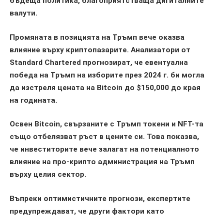
бъдеща политика, благоприятстваща дигиталните
валути.
Промяната в позицията на Тръмп вече оказва
влияние върху криптопазарите. Анализатори от
Standard Chartered прогнозират, че евентуална
победа на Тръмп на изборите през 2024 г. би могла
да изстреля цената на Bitcoin до $150,000 до края
на годината.
Освен Bitcoin, свързаните с Тръмп токени и NFT-та
също отбелязват ръст в цените си. Това показва,
че инвеститорите вече залагат на потенциалното
влияние на про-крипто администрация на Тръмп
върху целия сектор.
Въпреки оптимистичните прогнози, експертите
предупреждават, че други фактори като