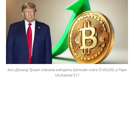
Ако Доналд Тръмп спечели изборите, Биткойн стига $100,000, а Pepe
Unchained $1?