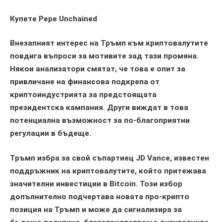
Купете Pepe Unchained
Внезапният интерес на Тръмп към криптовалутите
повдига въпроси за мотивите зад тази промяна.
Някои анализатори смятат, че това е опит за
привличане на финансова подкрепа от
криптоиндустрията за предстоящата
президентска кампания. Други виждат в това
потенциална възможност за по-благоприятни
регулации в бъдеще.
Тръмп избра за свой съпартиец JD Vance, известен
поддръжник на криптовалутите, който притежава
значителни инвестиции в Bitcoin. Този избор
допълнително подчертава новата про-крипто
позиция на Тръмп и може да сигнализира за