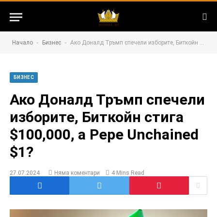
-
-
Начало
Бизнес
Ако Доналд Тръмп спечели изборите, Биткойн стига $100,000, а Pepe Unchained $1?
БИЗНЕС
Ако Доналд Тръмп спечели
изборите, Биткойн стига
$100,000, а Pepe Unchained
$1?
27.07.2024
Няма коментари
4 Mins Read