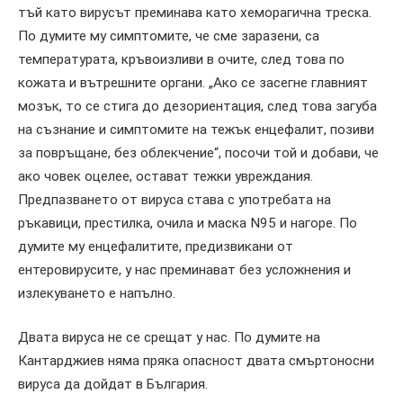
тъй като вирусът преминава като хеморагична треска.
По думите му симптомите, че сме заразени, са
температурата, кръвоизливи в очите, след това по
кожата и вътрешните органи. „Ако се засегне главният
мозък, то се стига до дезориентация, след това загуба
на съзнание и симптомите на тежък енцефалит, позиви
за повръщане, без облекчение“, посочи той и добави, че
ако човек оцелее, остават тежки увреждания.
Предпазването от вируса става с употребата на
ръкавици, престилка, очила и маска N95 и нагоре. По
думите му енцефалитите, предизвикани от
ентеровирусите, у нас преминават без усложнения и
излекуването е напълно.
Двата вируса не се срещат у нас. По думите на
Кантарджиев няма пряка опасност двата смъртоносни
вируса да дойдат в България.