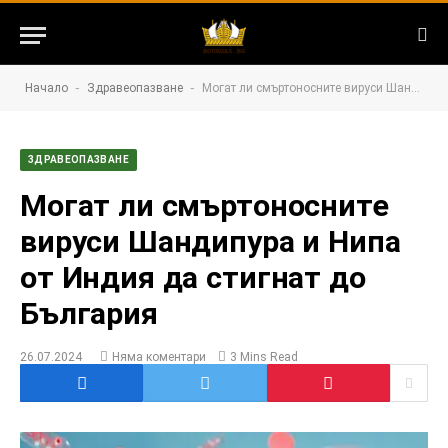
-
-
Начало
Здравеопазване
Могат ли смъртоносните вируси Шандипура и Нипа от Индия да стигнат до България
ЗДРАВЕОПАЗВАНЕ
Могат ли смъртоносните
вируси Шандипура и Нипа
от Индия да стигнат до
България
26.07.2024
Няма коментари
3 Mins Read