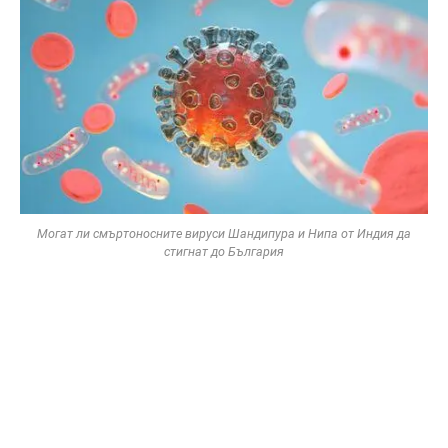
Могат ли смъртоносните вируси Шандипура и Нипа от Индия да
стигнат до България