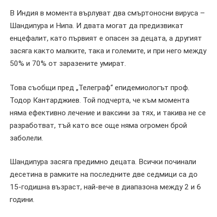
В Индия в момента върлуват два смъртоносни вируса –
Шандипура и Нипа. И двата могат да предизвикат
енцефалит, като първият е опасен за децата, а другият
засяга както малките, така и големите, и при него между
50% и 70% от заразените умират.
Това съобщи пред „Телеграф“ епидемиологът проф.
Тодор Кантарджиев. Той подчерта, че към момента
няма ефективно лечение и ваксини за тях, и такива не се
разработват, тъй като все още няма огромен брой
заболели.
Шандипура засяга предимно децата. Всички починали
десетина в рамките на последните две седмици са до
15-годишна възраст, най-вече в диапазона между 2 и 6
години.