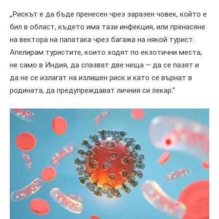
„Рискът е да бъде пренесен чрез заразен човек, който е
бил в област, където има тази инфекция, или пренасяне
на вектора на папатака чрез багажа на някой турист.
Апелирам туристите, които ходят по екзотични места,
не само в Индия, да спазват две неща – да се пазят и
да не се излагат на излишен риск и като се върнат в
родината, да предупреждават личния си лекар.”