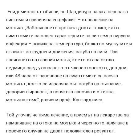
Епидемиологът обясни, че Шандипура засяга нервната
система и причинява енцефалит – възпаление на
мозъка. „Заболяването протича доста тежко, като
симптомите са освен характерните за системна вирусна
инфекция – повишена температура, болка по мускулите и
ставите, затруднени движения, загуба на сили. При
засягането на главния мозък, което става около
седмица след ухапването от членестоногото, два дни
или 48 часа от започване на симптомите се засяга
мозъкът, което се изразява със загуба на съзнание,
дезориентираност, а понякога започва и с тежка
мозъчна кома“, разясни проф. Кантарджиев.
Той уточни, че няма лечение, а приемът на лекарства за
намаляване на отока на мозъка и черепното налягане в
повечето случаи не дават положителен резултат.