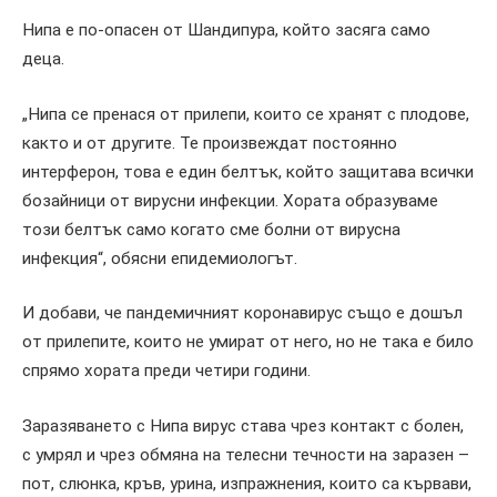
Нипа е по-опасен от Шандипура, който засяга само
деца.
„Нипа се пренася от прилепи, които се хранят с плодове,
както и от другите. Те произвеждат постоянно
интерферон, това е един белтък, който защитава всички
бозайници от вирусни инфекции. Хората образуваме
този белтък само когато сме болни от вирусна
инфекция“, обясни епидемиологът.
И добави, че пандемичният коронавирус също е дошъл
от прилепите, които не умират от него, но не така е било
спрямо хората преди четири години.
Заразяването с Нипа вирус става чрез контакт с болен,
с умрял и чрез обмяна на телесни течности на заразен –
пот, слюнка, кръв, урина, изпражнения, които са кървави,