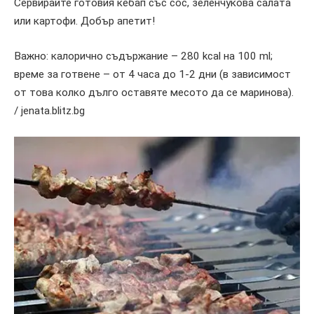
Сервирайте готовия кебап със сос, зеленчукова салата
или картофи. Добър апетит!
Важно: калорично съдържание – 280 kcal на 100 ml;
време за готвене – от 4 часа до 1-2 дни (в зависимост
от това колко дълго оставяте месото да се маринова).
/ jenata.blitz.bg