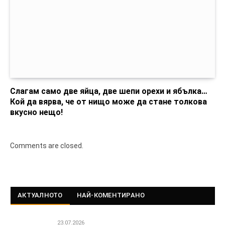
Слагам само две яйца, две шепи орехи и ябълка…
Кой да вярва, че от нищо може да стане толкова
вкусно нещо!
Comments are closed.
АКТУАЛНОТО
НАЙ-КОМЕНТИРАНО
23.07.2026