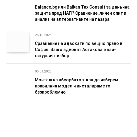
Balance.bg или Balkan Tax Consult за данъчна
защита пред НАП? Сравнение, личен опит и
анализ на алтернативите на пазара
26.10.2025
Сравнение на адвокати по вещно право в
София: Защо адвокат Астакова е най-
сигурният избор
05.01.2025
Монтаж на абсорбатор: как да изберем
правилния модел и инсталираме го
безпроблемно