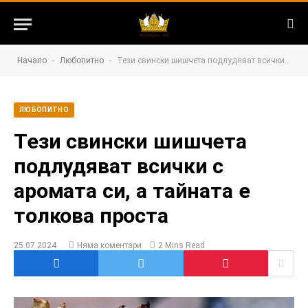
-
-
Начало
Любопитно
Тези свински шишчета подлудяват всички с аромата си, а тайната е толкова проста
ЛЮБОПИТНО
Тези свински шишчета
подлудяват всички с
аромата си, а тайната е
толкова проста
25.07.2024
Няма коментари
2 Mins Read