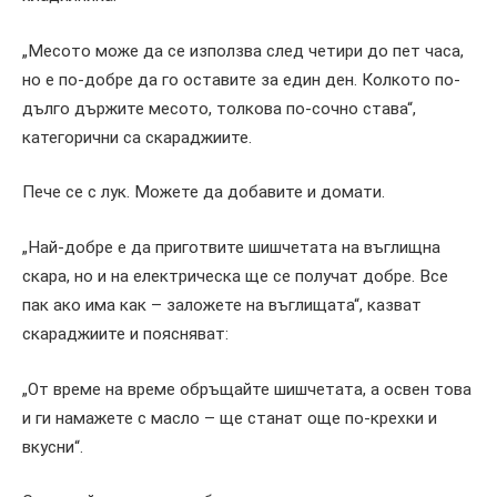
„Месото може да се използва след четири до пет часа,
но е по-добре да го оставите за един ден. Колкото по-
дълго държите месото, толкова по-сочно става“,
категорични са скараджиите.
Пече се с лук. Можете да добавите и домати.
„Най-добре е да приготвите шишчетата на въглищна
скара, но и на електрическа ще се получат добре. Все
пак ако има как – заложете на въглищата“, казват
скараджиите и поясняват:
„От време на време обръщайте шишчетата, а освен това
и ги намажете с масло – ще станат още по-крехки и
вкусни“.