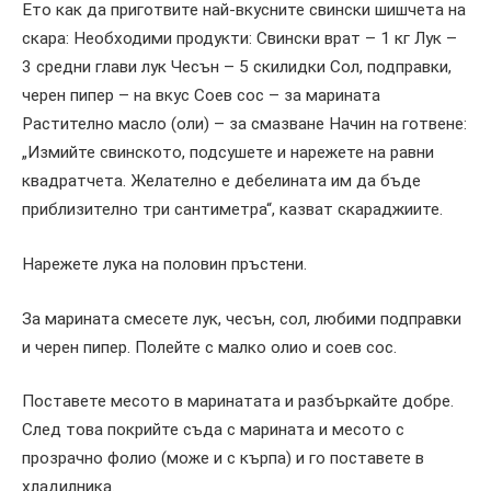
Ето как да приготвите най-вкусните свински шишчета на
скара: Необходими продукти: Свински врат – 1 кг Лук –
3 средни глави лук Чесън – 5 скилидки Сол, подправки,
черен пипер – на вкус Соев сос – за марината
Растително масло (оли) – за смазване Начин на готвене:
„Измийте свинското, подсушете и нарежете на равни
квадратчета. Желателно е дебелината им да бъде
приблизително три сантиметра“, казват скараджиите.
Нарежете лука на половин пръстени.
За марината смесете лук, чесън, сол, любими подправки
и черен пипер. Полейте с малко олио и соев сос.
Поставете месото в маринатата и разбъркайте добре.
След това покрийте съда с марината и месото с
прозрачно фолио (може и с кърпа) и го поставете в
хладилника.