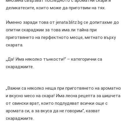
мнозина свързват последното с ароматни скари и
деликатесите, които може да приготвим на тях.
Именно заради това от jenata.blitz.bg се допитахме до
опитни скараджии за това има ли тайна при
приготвянето на перфектното месце, метнато върху
скарата.
„Да! Има няколко тънкости!“ – категорични са
скараджиите.
„Важни са няколко неща при приготвянето на ароматно
и вкусно месо на скара! Има лесна рецепта за шишчета
от свински врат, които подлудяват всички още с
аромата си, а за вкуса да не говорим“, казват
скараджиите.