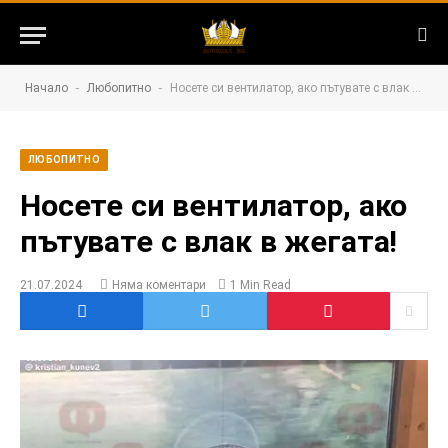
-
-
Начало
Любопитно
Носете си вентилатор, ако пътувате с влак в жегата!
ЛЮБОПИТНО
Носете си вентилатор, ако
пътувате с влак в жегата!
21.07.2024
Няма коментари
1 Min Read