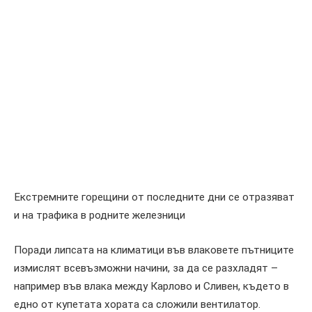
Екстремните горещини от последните дни се отразяват
и на трафика в родните железници
Поради липсата на климатици във влаковете пътниците
измислят всевъзможни начини, за да се разхладят –
например във влака между Карлово и Сливен, където в
едно от купетата хората са сложили вентилатор.