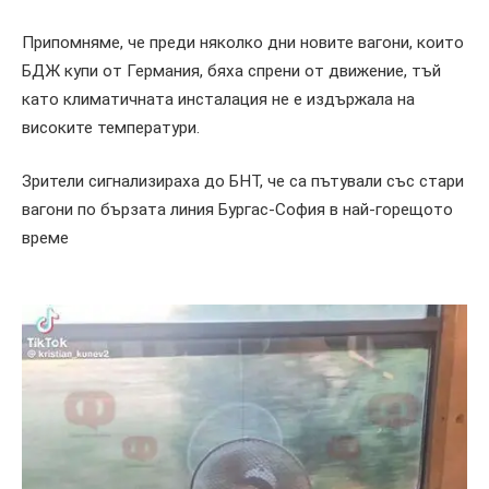
Припомняме, че преди няколко дни новите вагони, които
БДЖ купи от Германия, бяха спрени от движение, тъй
като климатичната инсталация не е издържала на
високите температури.
Зрители сигнализираха до БНТ, че са пътували със стари
вагони по бързата линия Бургас-София в най-горещото
време