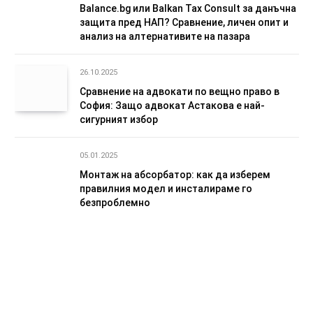
Balance.bg или Balkan Tax Consult за данъчна
защита пред НАП? Сравнение, личен опит и
анализ на алтернативите на пазара
26.10.2025
Сравнение на адвокати по вещно право в
София: Защо адвокат Астакова е най-
сигурният избор
05.01.2025
Монтаж на абсорбатор: как да изберем
правилния модел и инсталираме го
безпроблемно