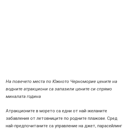
На повечето места по Южното Черноморие цените на
водните атракциони са запазили цените си спрямо
миналата година
Атракционите в морето са едни от най-желаните
забавления от летовниците по родните плажове. Сред
най-предпочитаните са управление на джет, парасейлинг