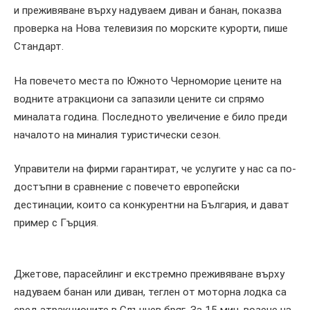
и преживяване върху надуваем диван и банан, показва
проверка на Нова телевизия по морските курорти, пише
Стандарт.
На повечето места по Южното Черноморие цените на
водните атракциони са запазили цените си спрямо
миналата година. Последното увеличение е било преди
началото на миналия туристически сезон.
Управители на фирми гарантират, че услугите у нас са по-
достъпни в сравнение с повечето европейски
дестинации, които са конкурентни на България, и дават
пример с Гърция.
Джетове, парасейлинг и екстремно преживяване върху
надуваем банан или диван, теглен от моторна лодка са
сред атракционите в Слънчев бряг. За 15 мин. возене на