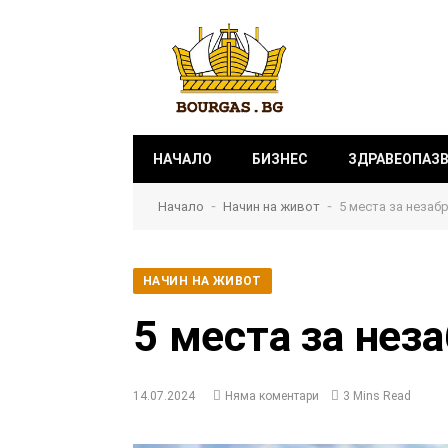
НАЧАЛО
БИЗНЕС
ЗДРАВЕОПАЗ
-
-
Начало
Начин на живот
5 места за незаб
НАЧИН НА ЖИВОТ
5 места за нез
14.07.2024
Няма коментари
3 Mins Read