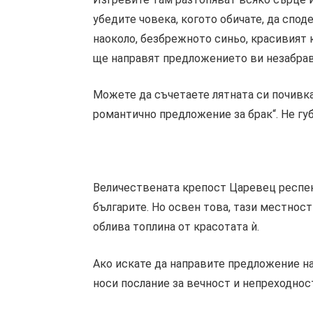
убедите човека, когото обичате, да спод
наоколо, безбрежното синьо, красивият 
ще направят предложението ви незабра
Можете да съчетаете лятната си почивка
романтично предложение за брак“. Не гу
Величествената крепост Царевец респект
българите. Но освен това, тази местнос
облива топлина от красотата ѝ.
Ако искате да направите предложение на 
носи послание за вечност и непреходност