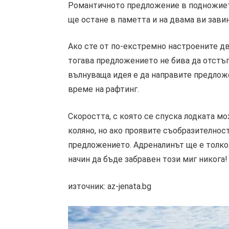
Романтичното предложение в подножието
ще остане в паметта и на двама ви завин
Ако сте от по-екстремно настроените д
тогава предложението не бива да отстъп
вълнуваща идея е да направите предложе
време на рафтинг.
Скоростта, с която се спуска лодката мо
коляно, но ако проявите съобразително
предложението. Адреналинът ще е толко
начин да бъде забравен този миг никога!
източник: az-jenata.bg