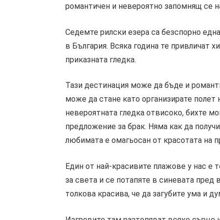
романтичен и невероятно запомнящ се н
Седемте рилски езера са безспорно едн
в България. Всяка година те привличат х
приказната гледка.
Тази дестинация може да бъде и романти
може да стане като организирате полет 
невероятната гледка отвисоко, бихте мо
предложение за брак. Няма как да получ
любимата е омагьосан от красотата на п
Един от най-красивите плажове у нас е т
за света и се потапяте в синевата пред в
толкова красива, че да загубите ума и ду
Изгревите там разтопяват всяко сърце и