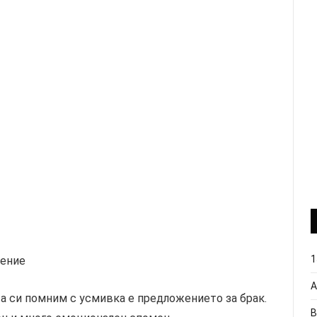
1
жение
А
а си помним с усмивка е предложението за брак.
В