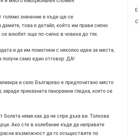
нен и много емоционален спомен.
Е
т голямо значение е къде ще се
С
 дамите, това е детайл, който им прави силно
 се влюбят още по-силно в човека до тях.
дата и да им помогнем с няколко идеи за места,
 получи само един отговор: ДА!
алиакра и село Българево е предпочитано място
 заради приказната панорамна гледка, която се
т Болата няма как да не спре дъха ви. Толкова
рце. Ако сте в колебание къде да направите
екрасна възможност да го осъществите по