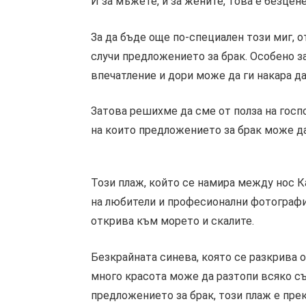
И за мъжете, и за жените, това е безце
За да бъде още по-специален този миг, о
случи предложението за брак. Особено за
впечатление и дори може да ги накара да
Затова решихме да сме от полза на госпо
на които предложението за брак може да
Този плаж, който се намира между нос К
на любители и професионални фотографи,
открива към морето и скалите.
Безкрайната синева, която се разкрива о
много красота може да разтопи всяко съ
предложението за брак, този плаж е пр