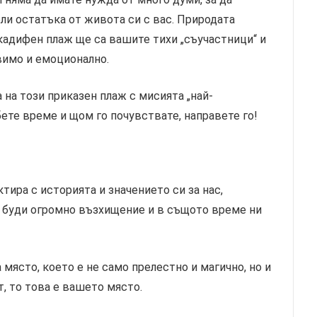
ели остатъка от живота си с вас. Природата
кадифен плаж ще са вашите тихи „съучастници“ и
вимо и емоционално.
 на този приказен плаж с мисията „най-
бете време и щом го почувствате, направете го!
ира с историята и значението си за нас,
т буди огромно възхищение и в същото време ни
място, което е не само прелестно и магично, но и
, то това е вашето място.