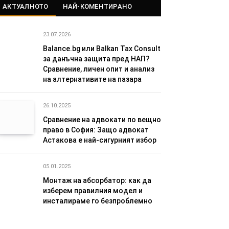
АКТУАЛНОТО
НАЙ-КОМЕНТИРАНО
23.07.2026
Balance.bg или Balkan Tax Consult
за данъчна защита пред НАП?
Сравнение, личен опит и анализ
на алтернативите на пазара
26.10.2025
Сравнение на адвокати по вещно
право в София: Защо адвокат
Астакова е най-сигурният избор
05.01.2025
Монтаж на абсорбатор: как да
изберем правилния модел и
инсталираме го безпроблемно