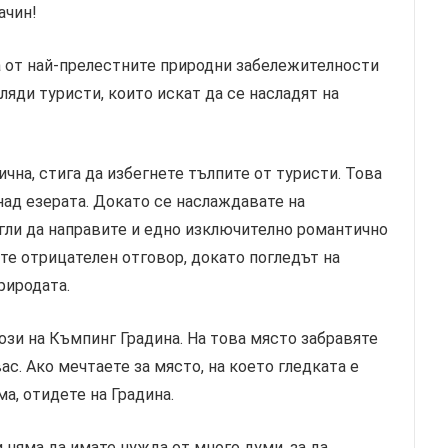
ачин!
а от най-прелестните природни забележителности
иляди туристи, които искат да се насладят на
чна, стига да избегнете тълпите от туристи. Това
над езерата. Докато се наслаждавате на
гли да направите и едно изключително романтично
ите отрицателен отговор, докато погледът на
риродата.
ози на Къмпинг Градина. На това място забравяте
ас. Ако мечтаете за място, на което гледката е
ма, отидете на Градина.
 няма да имате нужда от много думи, за да