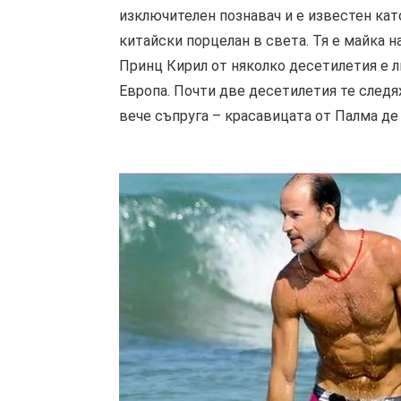
изключителен познавач и е известен кат
китайски порцелан в света. Тя е майка 
Принц Кирил от няколко десетилетия е л
Европа. Почти две десетилетия те следя
вече съпруга – красавицата от Палма де