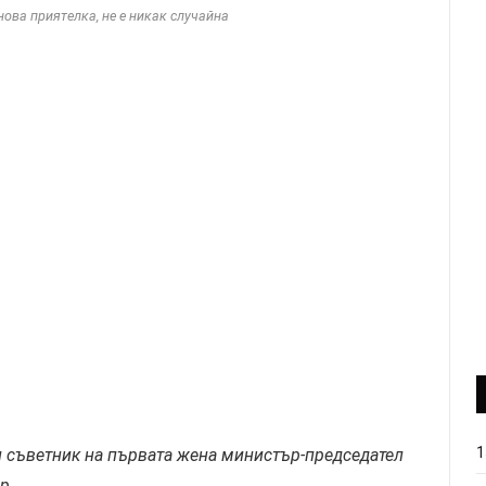
ова приятелка, не е никак случайна
1
 съветник на първата жена министър-председател
ър