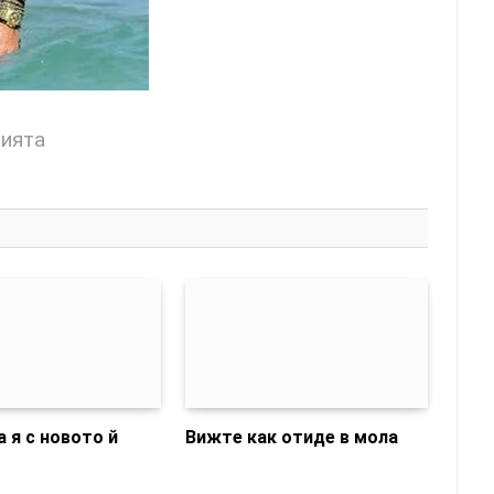
цията
 я с новото й
Вижте как отиде в мола