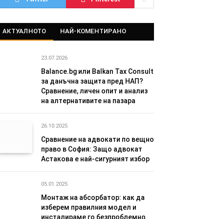
АКТУАЛНОТО
НАЙ-КОМЕНТИРАНО
23.07.2026
Balance.bg или Balkan Tax Consult
за данъчна защита пред НАП?
Сравнение, личен опит и анализ
на алтернативите на пазара
26.10.2025
Сравнение на адвокати по вещно
право в София: Защо адвокат
Астакова е най-сигурният избор
05.01.2025
Монтаж на абсорбатор: как да
изберем правилния модел и
инсталираме го безпроблемно