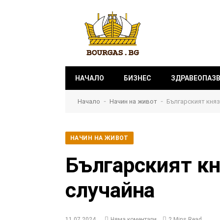
НАЧАЛО
БИЗНЕС
ЗДРАВЕОПАЗ
-
-
Начало
Начин на живот
Българският княз
НАЧИН НА ЖИВОТ
Българският кн
случайна
11.07.2024
Няма коментари
2 Mins Read