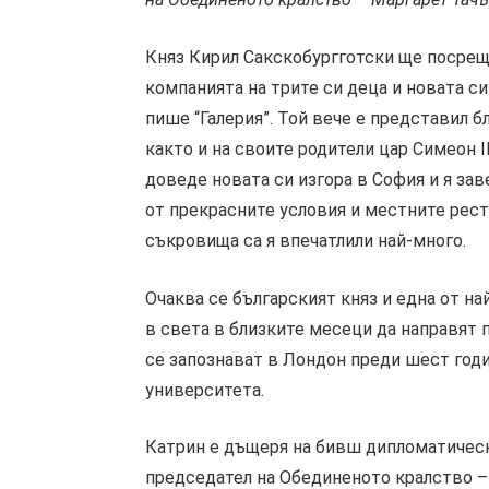
Княз Кирил Сакскобургготски ще посрещ
компанията на трите си деца и новата с
пише “Галерия”. Той вече е представил б
както и на своите родители цар Симеон I
доведе новата си изгора в София и я зав
от прекрасните условия и местните рест
съкровища са я впечатлили най-много.
Очаква се българският княз и една от н
в света в близките месеци да направят 
се запознават в Лондон преди шест годин
университета.
Катрин е дъщеря на бивш дипломатичес
председател на Обединеното кралство –