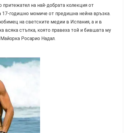
о притежател на най-добрата колекция от
на 17-годишно момиче от предишна нейна връзка.
юбимец на светските медии в Испания, а и в
ха всяка стъпка, която правеха той и бившата му
 Майорка Росарио Надал.