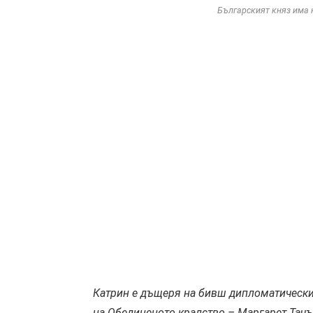
Българският княз има н
Катрин е дъщеря на бивш дипломатически
на Обединеното кралство – Маргарет Тач