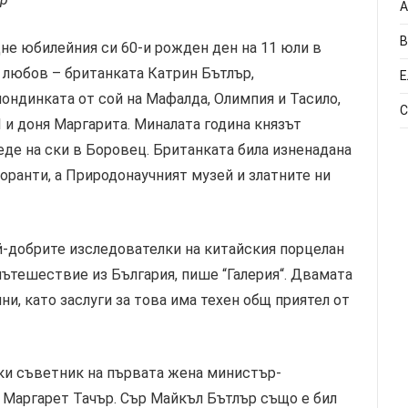
А
В
не юбилейния си 60-и рожден ден на 11 юли в
и любов – британката Катрин Бътлър,
Е
лондинката от сой на Мафалда, Олимпия и Тасило,
С
I и доня Маргарита. Миналата година князът
еде на ски в Боровец. Британката била изненадана
оранти, а Природонаучният музей и златните ни
ай-добрите изследователки на китайския порцелан
пътешествие из България, пише “Галерия“. Двамата
и, като заслуги за това има техен общ приятел от
ки съветник на първата жена министър-
 Маргарет Тачър. Сър Майкъл Бътлър също е бил