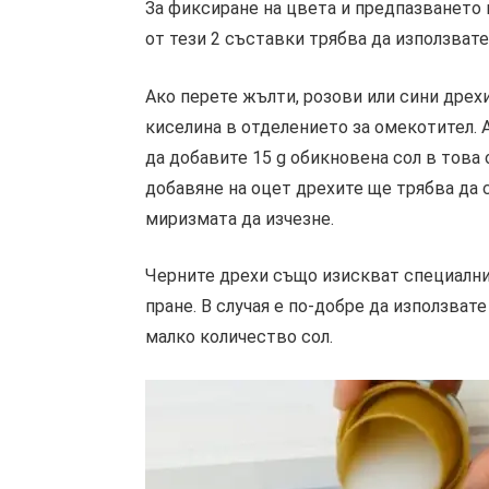
За фиксиране на цвета и предпазването м
от тези 2 съставки трябва да използвате
Ако перете жълти, розови или сини дрехи
киселина в отделението за омекотител. А
да добавите 15 g обикновена сол в това 
добавяне на оцет дрехите ще трябва да с
миризмата да изчезне.
Черните дрехи също изискват специални 
пране. В случая е по-добре да използват
малко количество сол.