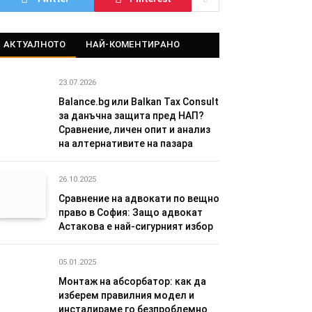
АКТУАЛНОТО
НАЙ-КОМЕНТИРАНО
23.07.2026
Balance.bg или Balkan Tax Consult
за данъчна защита пред НАП?
Сравнение, личен опит и анализ
на алтернативите на пазара
26.10.2025
Сравнение на адвокати по вещно
право в София: Защо адвокат
Астакова е най-сигурният избор
05.01.2025
Монтаж на абсорбатор: как да
изберем правилния модел и
инсталираме го безпроблемно