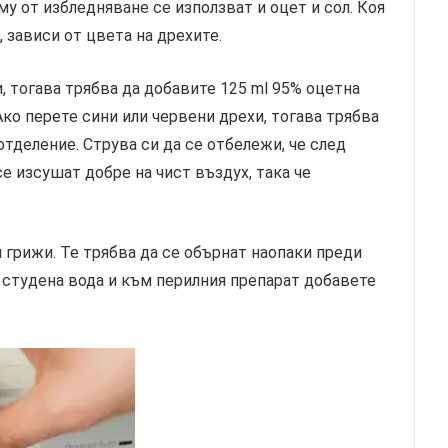
у от избледняване се използват и оцет и сол. Коя
, зависи от цвета на дрехите.
, тогава трябва да добавите 125 ml 95% оцетна
ко перете сини или червени дрехи, тогава трябва
отделение. Струва си да се отбележи, че след
е изсушат добре на чист въздух, така че
грижи. Те трябва да се обърнат наопаки преди
е студена вода и към перилния препарат добавете