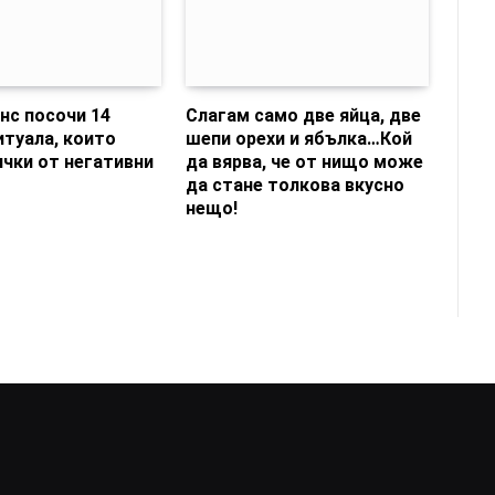
нс посочи 14
Слагам само две яйца, две
туала, които
шепи орехи и ябълка…Кой
ички от негативни
да вярва, че от нищо може
да стане толкова вкусно
нещо!