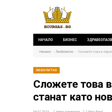
НАЧАЛО
БИЗНЕС
ЗДРАВЕОПАЗ
-
-
Начало
Любопитно
Сложете това в перал
ЛЮБОПИТНО
Сложете това в
станат като нов
09.07.2024
Няма коментари
2 Mins Read