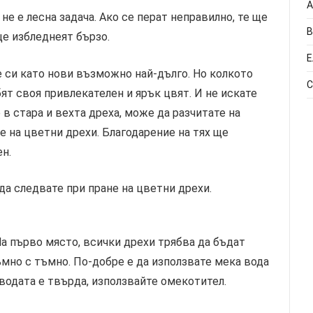
А
не е лесна задача. Ако се перат неправилно, те ще
В
е избледнеят бързо.
Е
е си като нови възможно най-дълго. Но колкото
С
бят своя привлекателен и ярък цвят. И не искате
в стара и вехта дреха, може да разчитате на
е на цветни дрехи. Благодарение на тях ще
н.
да следвате при пране на цветни дрехи.
На първо място, всички дрехи трябва да бъдат
тъмно с тъмно. По-добре е да използвате мека вода
 водата е твърда, използвайте омекотител.