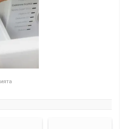
цията