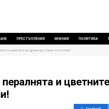
ВАНЕ
ПРЕСТЪПЛЕНИЯ
МНЕНИЯ
ПОЛИТИКА
нята и цветните ви дрехи ще станат като нови!
 пералнята и цветнит
и!
Facebook