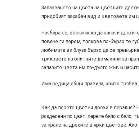
Запазването на цвета на цветните дрехи 
придобият захабен вид и цветовете им щ
Разбира се, всеки иска да запази дрехит
повече ги перем, толкова по-бързо те гу
любимата ви блуза бързо да се превърне 
триковете на опитните домакини за пран
запазите цвета им по-дълго жив и насите
Има редица общи правила, които трябва 
Как да перете цветни дрехи в пералня? 
разделени по цвят: перете бяло с бяло, 
за пране на дрехите в ярки цветове. Ако