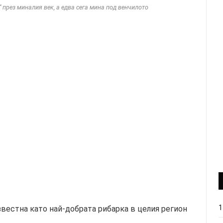
“ през миналия век, а едва сега мина под венчилото
1
звестна като най-добрата рибарка в целия регион