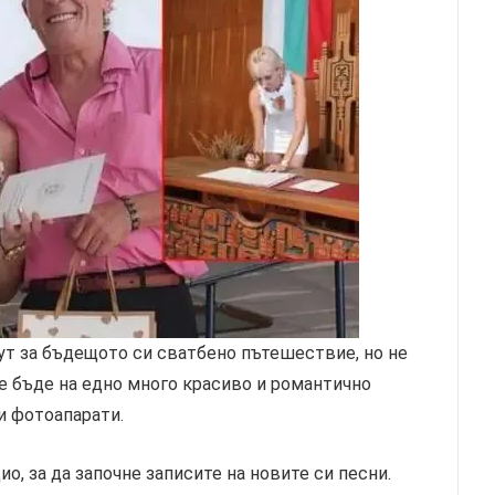
т за бъдещото си сватбено пътешествие, но не
ще бъде на едно много красиво и романтично
и фотоапарати.
о, за да започне записите на новите си песни.