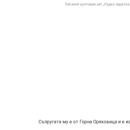
Той изпя култовия хит „Радка пиратка
Съпругата му е от Горна Оряховица и е и