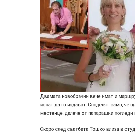
Двамата новобрачни вече имат и маршру
искат да го издават. Споделят само, че 
местенце, далече от папарашки погледи 
Скоро след сватбата Тошко влиза в студи