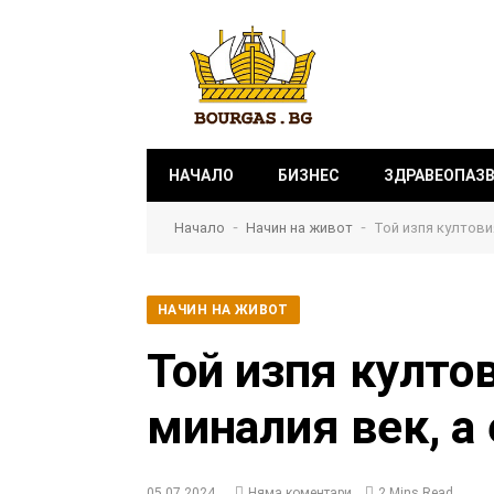
НАЧАЛО
БИЗНЕС
ЗДРАВЕОПАЗ
-
-
Начало
Начин на живот
Той изпя култови
НАЧИН НА ЖИВОТ
Той изпя култо
миналия век, а
05.07.2024
Няма коментари
2 Mins Read