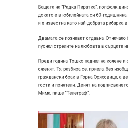
Бащата на “Радка Пиратка”, попфолк дин
докато е в юбилейната си 60-годишнина.
и е известна като най-добрата рибарка в
Двамата се познават отдавна. Отначало 
пуснал стрелите на любовта в сърцата и
Преди година Тошко паднал на колене и 
оженят. Тя, разбира се, приела, без изо
граждански брак в Горна Оряховица, а ве
гости и приятели. Денят на подписването
Мима, пише “Телеграф”.