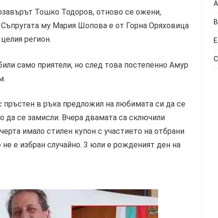
А
озавърът Тошко Тодоров, отново се ожени,
В
 Съпругата му Мария Шопова е от Горна Оряховица
 целия регион.
Е
С
били само приятели, но след това постепенно Амур
м.
с пръстен в ръка предложил на любимата си да се
бщо да се замисли. Вчера двамата са сключили
черта имало стилен купон с участието на отбрани
 не е избран случайно. 3 юли е рожденият ден на