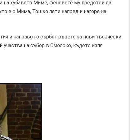
на на хубавото Миме, феновете му предстои да
кто е с Мима, Тошко лети напред и нагоре на
ргия и направо го сърбят ръцете за нови творчески
й участва на събор в Смолско, където изпя