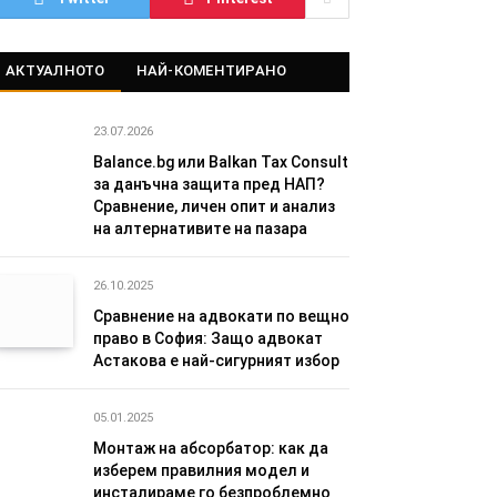
АКТУАЛНОТО
НАЙ-КОМЕНТИРАНО
23.07.2026
Balance.bg или Balkan Tax Consult
за данъчна защита пред НАП?
Сравнение, личен опит и анализ
на алтернативите на пазара
26.10.2025
Сравнение на адвокати по вещно
право в София: Защо адвокат
Астакова е най-сигурният избор
05.01.2025
Монтаж на абсорбатор: как да
изберем правилния модел и
инсталираме го безпроблемно