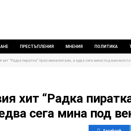
ВАНЕ
ПРЕСТЪПЛЕНИЯ
МНЕНИЯ
ПОЛИТИКА
я хит “Радка пиратка” през миналия век, а едва сега мина под венчилото
вия хит “Радка пиратка
 едва сега мина под в
Facebook