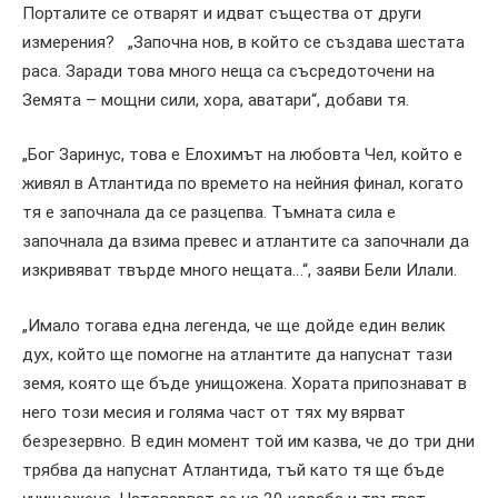
Порталите се отварят и идват същества от други
измерения? „Започна нов, в който се създава шестата
раса. Заради това много неща са съсредоточени на
Земята – мощни сили, хора, аватари“, добави тя.
„Бог Заринус, това е Елохимът на любовта Чел, който е
живял в Атлантида по времето на нейния финал, когато
тя е започнала да се разцепва. Тъмната сила е
започнала да взима превес и атлантите са започнали да
изкривяват твърде много нещата…“, заяви Бели Илали.
„Имало тогава една легенда, че ще дойде един велик
дух, който ще помогне на атлантите да напуснат тази
земя, която ще бъде унищожена. Хората припознават в
него този месия и голяма част от тях му вярват
безрезервно. В един момент той им казва, че до три дни
трябва да напуснат Атлантида, тъй като тя ще бъде