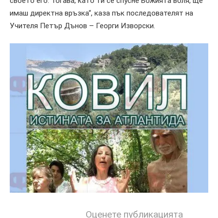
своето его. Тогава, като ти се спусне Божията воля, ще
имаш директна връзка“, каза пък последователят на
Учителя Петър Дънов – Георги Изворски.
Оценете публикацията