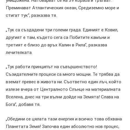
унищожена. Натоварват се на 39 кораба и тръгват.
Преминават Атлантическия океан, Средиземно море и
стигат тук“, разказва тя.
„Тук са създадени три големи града. Единият е Ковил,
другият е там, където сега са Побитите камъни и
третият е близо до връх Калин в Рила“, разказва
лечителката.
„Тук работи принципът на съвършенството!
Съзидателните процеси са много мощни. Те трябва да
вземат превес в живота ни. Съответно един лъч, който
излезе вчера от Централното Слънце на материалната
Вселена, днес на три вълни дойде на Земята! Слава на
Бога“, добавя тя.
„Обедини се цялата тази енергия и всичко това обхвана
Планетата Земя! Започва един абсолютно нов процес,