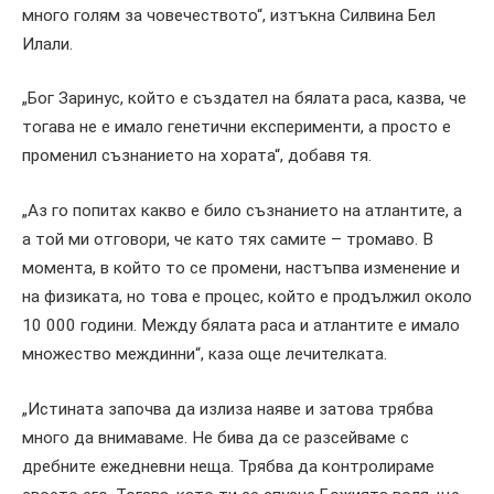
много голям за човечеството“, изтъкна Силвина Бел
Илали.
„Бог Заринус, който е създател на бялата раса, казва, че
тогава не е имало генетични експерименти, а просто е
променил съзнанието на хората“, добавя тя.
„Аз го попитах какво е било съзнанието на атлантите, а
а той ми отговори, че като тях самите – тромаво. В
момента, в който то се промени, настъпва изменение и
на физиката, но това е процес, който е продължил около
10 000 години. Между бялата раса и атлантите е имало
множество междинни“, каза още лечителката.
„Истината започва да излиза наяве и затова трябва
много да внимаваме. Не бива да се разсейваме с
дребните ежедневни неща. Трябва да контролираме