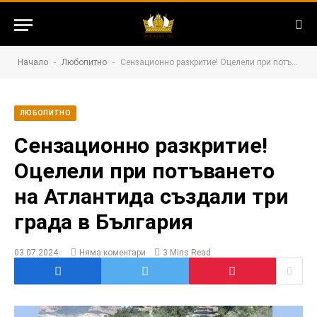
-
-
Начало
Любопитно
Сензационно разкритие! Оцелели при потъването на Атлантида създали три града в България
ЛЮБОПИТНО
Сензационно разкритие!
Оцелели при потъването
на Атлантида създали три
града в България
03.07.2024
Няма коментари
3 Mins Read