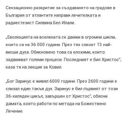
Сензационно разкритие за създаването на градове в
България от атлантите направи лечителката и
радиестезист Силвина Бел Илали.
„Еволюцията на вселената се движи в огромни цикли,
които са на 36 000 години. През тях слизат 13 най-
висши духа. Обикновено това са елохими, които
задвижват големи процеси. Последният е бил Христос“,
каза тя на лекция за Ковил.
„Бог Заринус е живял 6000 години. През 2600 години е
слизал един такъв дух. Заринус е бил първият от този
36-хиляден цикъл, завършен от Христос“, обясни
дамата, която работи по метода на Божествено
Лечение.