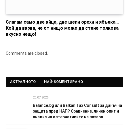
Слагам само две яйца, две шепи орехи и ябълка…
Кой да вярва, че от нищо може да стане толкова
вкусно нещо!
Comments are closed.
АКТУАЛНОТО
НАЙ-КОМЕНТИРАНО
23.07.2026
Balance.bg или Balkan Tax Consult за данъчна
защита пред НАП? Сравнение, личен опит и
анализ на алтернативите на пазара