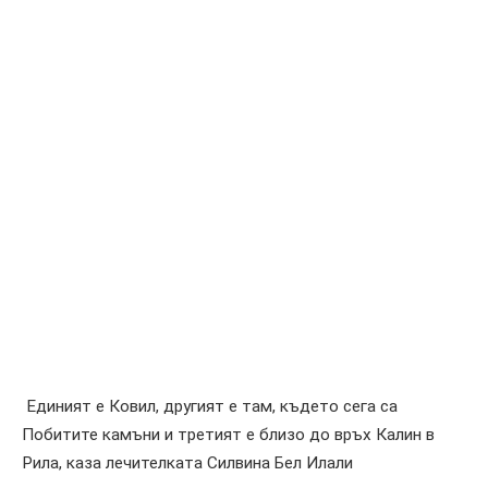
Единият е Ковил, другият е там, където сега са
Побитите камъни и третият е близо до връх Калин в
Рила, каза лечителката Силвина Бел Илали