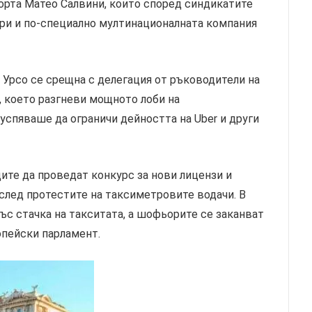
орта Матео Салвини, които според синдикатите
ри и по-специално мултинационалната компания
рсо се срещна с делегация от ръководители на
, което разгневи мощното лоби на
спяваше да ограничи дейността на Uber и други
ите да проведат конкурс за нови лицензи и
след протестите на таксиметровите водачи. В
ъс стачка на такситата, a шофьорите се заканват
ропейски парламент.