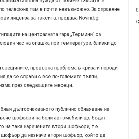
 обявиха спешна нужда от повече таксита. В
по телефона там е почти невъзможно. За справяне
Е
ви лиценза за таксита, предава Novini.bg.
С
игащите на централната гара „Термини“ са
оловин час на опашка при температури, близки до
 горещините, превърна проблема в криза и породи
я да се справи с все по-големите тълпи,
изма през следващите месеци.
обяви дългоочакваното публично обявяване на
Повече шофьори на бели автомобили ще бъдат
о на така наречените втори шофьори, т.е.
шофьор да назначи втори шофьор, който да