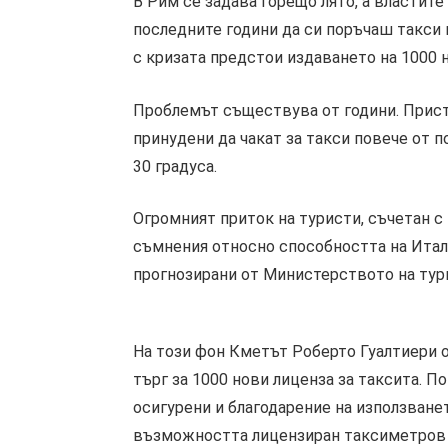
В Рим се задава горещо лято, а властите
последните години да си поръчаш такси 
с кризата предстои издаването на 1000 но
Проблемът съществува от години. Прист
принудени да чакат за такси повече от п
30 градуса.
Огромният приток на туристи, съчетан с
съмнения относно способността на Итали
прогнозирани от Министерството на тур
На този фон Кметът Роберто Гуалтиери 
търг за 1000 нови лиценза за таксита. 
осигурени и благодарение на използванет
възможността лицензиран таксиметров 