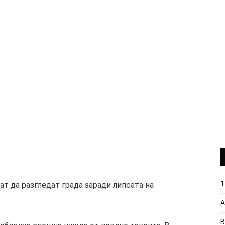
1
т да разгледат града заради липсата на
А
В