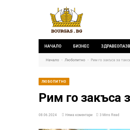
НАЧАЛО
БИЗНЕС
ЗДРАВЕОПАЗ
-
-
Начало
Любопитно
Рим го закъса за такс
ЛЮБОПИТНО
Рим го закъса 
08.06.2024
Няма коментари
3 Mins Read