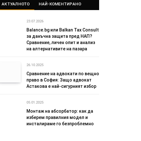
АКТУАЛНОТО
НАЙ-КОМЕНТИРАНО
23.07.2026
Balance.bg или Balkan Tax Consult
за данъчна защита пред НАП?
Сравнение, личен опит и анализ
на алтернативите на пазара
26.10.2025
Сравнение на адвокати по вещно
право в София: Защо адвокат
Астакова е най-сигурният избор
05.01.2025
Монтаж на абсорбатор: как да
изберем правилния модел и
инсталираме го безпроблемно