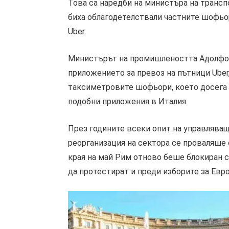
Това са наредби на министъра на трансп
биха облагодетелствали частните шофьо
Uber.
Министърът на промишлеността Адолфо У
приложението за превоз на пътници Uber
таксиметровите шофьори, което досега у
подобни приложения в Италия.
През годините всеки опит на управляващ
реорганизация на сектора се проваляше 
края на май Рим отново беше блокиран с
да протестират и преди изборите за Ев