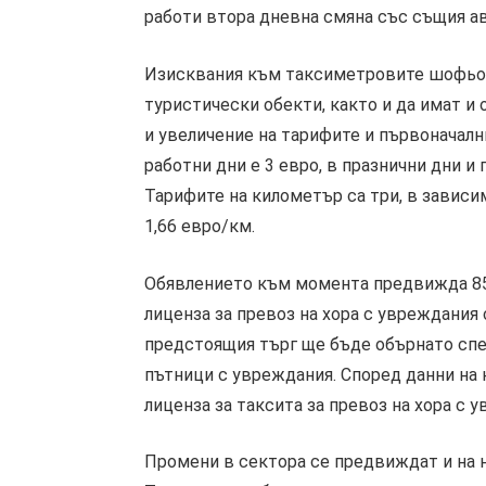
работи втора дневна смяна със същия а
Изисквания към таксиметровите шофьор
туристически обекти, както и да имат и
и увеличение на тарифите и първоначални
работни дни е 3 евро, в празнични дни и п
Тарифите на километър са три, в зависим
1,66 евро/км.
Обявлението към момента предвижда 850
лиценза за превоз на хора с увреждания с
предстоящия търг ще бъде обърнато спе
пътници с увреждания. Според данни на
лиценза за таксита за превоз на хора с 
Промени в сектора се предвиждат и на ни