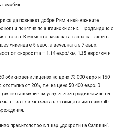
втомобил.
и са да познават добре Рим и най-важните
 основни понятия по английски език. Предвидено е
ят такса. В момента началната такса на такси в
рез уикенда е 5 евро, а вечерната е 7 евро.
ост от скоростта – 1,14 евро/км, 1,35 евро/км и
 обикновени лиценза на цена 73 000 евро и 150
 отстъпка от 20%, т.е. на цена 58 400 евро. В
циално внимание на услугата за придвижване на
 кметството в момента в столицата има само 40
увреждания.
во правителство в т.нар. „декрети на Салвини“.