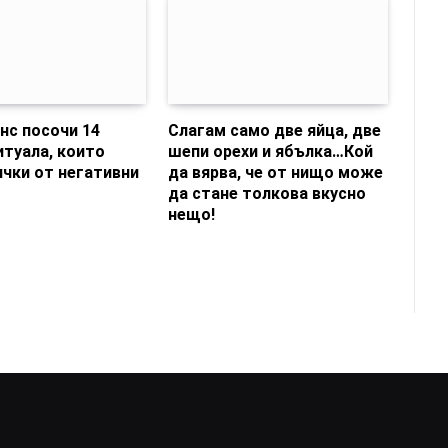
нс посочи 14
Слагам само две яйца, две
туала, които
шепи орехи и ябълка…Кой
ички от негативни
да вярва, че от нищо може
да стане толкова вкусно
нещо!