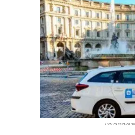
Рим го закъса за