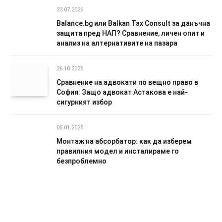
23.07.2026
Balance.bg или Balkan Tax Consult за данъчна
защита пред НАП? Сравнение, личен опит и
анализ на алтернативите на пазара
26.10.2025
Сравнение на адвокати по вещно право в
София: Защо адвокат Астакова е най-
сигурният избор
05.01.2025
Монтаж на абсорбатор: как да изберем
правилния модел и инсталираме го
безпроблемно