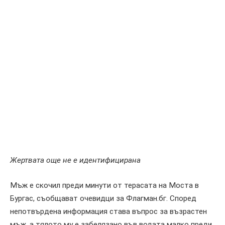
Жертвата още не е идентифицирана
Мъж е скочил преди минути от терасата на Моста в
Бургас, съобщават очевидци за Флагман.бг. Според
непотвърдена информация става въпрос за възрастен
мъж, а тялото му е забелязано във водата малко преди