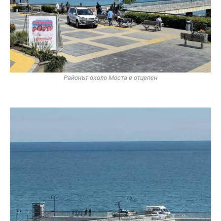
Районът около Моста е отцепен