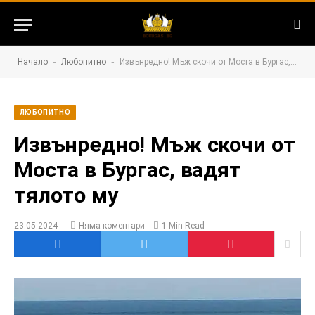
-
-
Начало
Любопитно
Извънредно! Мъж скочи от Моста в Бургас, вадят тялото му
ЛЮБОПИТНО
Извънредно! Мъж скочи от
Моста в Бургас, вадят
тялото му
23.05.2024
Няма коментари
1 Min Read