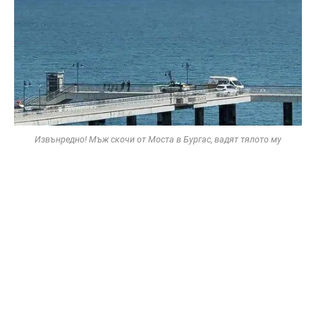
Извънредно! Мъж скочи от Моста в Бургас, вадят тялото му