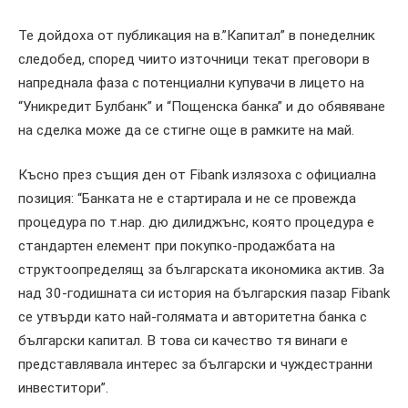
Те дойдоха от публикация на в.”Капитал” в понеделник
следобед, според чиито източници текат преговори в
напреднала фаза с потенциални купувачи в лицето на
“Уникредит Булбанк” и “Пощенска банка” и до обявяване
на сделка може да се стигне още в рамките на май.
Късно през същия ден от Fibank излязоха с официална
позиция: “Банката не е стартирала и не се провежда
процедура по т.нар. дю дилиджънс, която процедура е
стандартен елемент при покупко-продажбата на
структоопределящ за българската икономика актив. За
над 30-годишната си история на българския пазар Fibank
се утвърди като най-голямата и авторитетна банка с
български капитал. В това си качество тя винаги е
представлявала интерес за български и чуждестранни
инвеститори”.