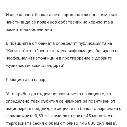
Иначе казано, банката не се продава или поне няма как
наистина да се появи нов собственик на хоризонта в
рамките на броени дни.
В позицията от банката определят публикацията на
“Капитал” като “непотвърдена информация, базирана на
неофициални източници и в противоречие с добрите
журналистически стандарти”.
Реакцията на пазара
“Ако трябва да съдим по развитието на акциите, то
определено тези събития се намират за позитивни от
акционерите предвид, че акциите на банката нараснаха с
главоломните 0,50 ст. само за първите 45 минути от
търговската сесия с обем от близо 445 000 хил. лева”.