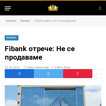
-
-
Начало
Бизнес
Fibank отрече: Не се продаваме
БИЗНЕС
Fibank отрече: Не се
продаваме
22.05.2024
Няма коментари
2 Mins Read