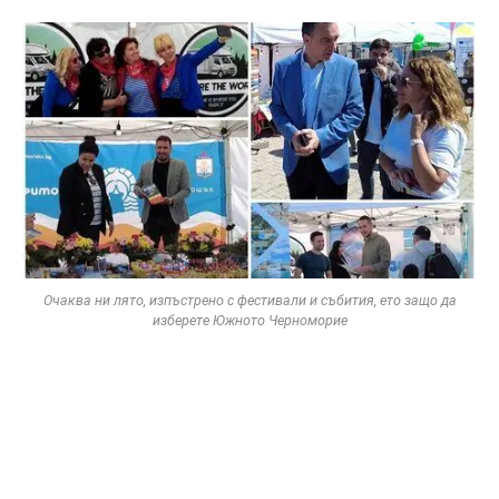
Очаква ни лято, изпъстрено с фестивали и събития, ето защо да
изберете Южното Черноморие