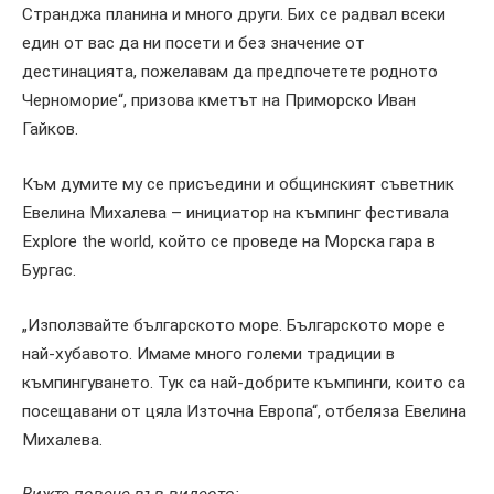
Странджа планина и много други. Бих се радвал всеки
един от вас да ни посети и без значение от
дестинацията, пожелавам да предпочетете родното
Черноморие“, призова кметът на Приморско Иван
Гайков.
Към думите му се присъедини и общинският съветник
Евелина Михалева – инициатор на къмпинг фестивала
Explore the world, който се проведе на Морска гара в
Бургас.
„Използвайте българското море. Българското море е
най-хубавото. Имаме много големи традиции в
къмпингуването. Тук са най-добрите къмпинги, които са
посещавани от цяла Източна Европа“, отбеляза Евелина
Михалева.