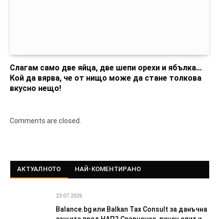
Слагам само две яйца, две шепи орехи и ябълка…
Кой да вярва, че от нищо може да стане толкова
вкусно нещо!
Comments are closed.
АКТУАЛНОТО
НАЙ-КОМЕНТИРАНО
23.07.2026
Balance.bg или Balkan Tax Consult за данъчна
защита пред НАП? Сравнение, личен опит и