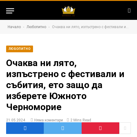
-
-
Начало
Любопитно
Очаква ни лято, изпъстрено с фестивали и събития, ето защо да изберете Южното Черноморие
ЛЮБОПИТНО
Очаква ни лято,
изпъстрено с фестивали и
събития, ето защо да
изберете Южното
Черноморие
21.05.2024
Няма коментари
2 Mins Read