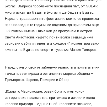
проведе в началото на август на яхтеното пристанище в
Бургас. Въпреки проблемите последния път, от SOLAR
много искат да бъдат в Бургас и ще бъдат в Бургас.
Наред с традиционните фестивали, които се провеждат
през последните години, се надявам да привлечем още
1-2 големи имена. Няма как да пропуснем и остров
Света Анастасия, където почти всяка седмица има
сериозни събития, ивенти и концерти“, коментира зам.-
кметът на Бургас по спорт и туризъм Манол Тодоров.
Наред с него, своите забележителности и притегателни
точки презентираха и останалите морски общини –
Приморско, Царево, Поморие и Обзор.
„Южното Черноморие, освен богато културно-
историческо наследство, притежава и изключително
красива природа – едни от най-красивите плажове,