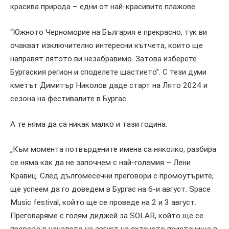
красива природа – едни от най-красивите плажове
“Южното Черноморие на България е прекрасно, тук ви
очакват изключително интересни кътчета, които ще
направят лятото ви незабравимо. Затова изберете
Бургаския регион и споделете щастието”. С тези думи
кметът Димитър Николов даде старт на Лято 2024 и
сезона на фестивалите в Бургас.
А те няма да са никак малко и тази година.
„Към момента потвърдените имена са няколко, разбира
се няма как да не започнем с най-големия – Лени
Кравиц. След дългомесечни преговори с промоутърите,
ще успеем да го доведем в Бургас на 6-и август. Space
Music festival, който ще се проведе на 2 и 3 август.
Преговаряме с голям диджей за SOLAR, който ще се