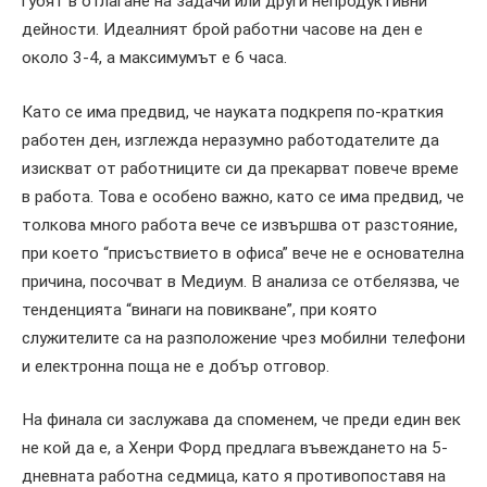
губят в отлагане на задачи или други непродуктивни
дейности. Идеалният брой работни часове на ден е
около 3-4, а максимумът е 6 часа.
Като се има предвид, че науката подкрепя по-краткия
работен ден, изглежда неразумно работодателите да
изискват от работниците си да прекарват повече време
в работа. Това е особено важно, като се има предвид, че
толкова много работа вече се извършва от разстояние,
при което “присъствието в офиса” вече не е основателна
причина, посочват в Медиум. В анализа се отбелязва, че
тенденцията “винаги на повикване”, при която
служителите са на разположение чрез мобилни телефони
и електронна поща не е добър отговор.
На финала си заслужава да споменем, че преди един век
не кой да е, а Хенри Форд предлага въвеждането на 5-
дневната работна седмица, като я противопоставя на