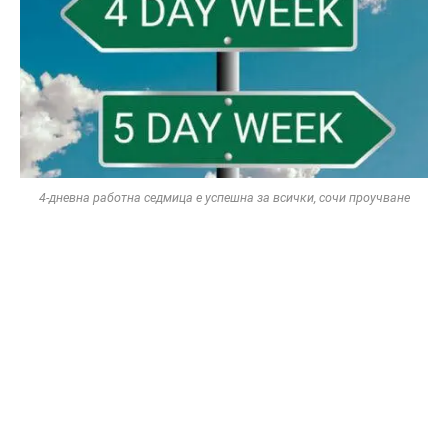
4-дневна работна седмица е успешна за всички, сочи проучване