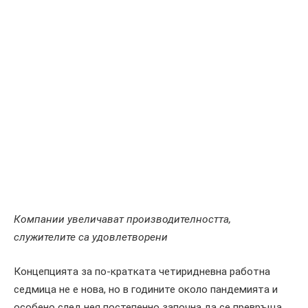
Компании увеличават производителността,
служителите са удовлетворени
Концепцията за по-кратката четиридневна работна
седмица не е нова, но в годините около пандемията и
особено след нея постепенно започна да се превръща