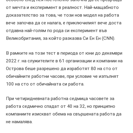
от мечта и експеримент в реалност. Най-мащабното
доказателство за това, че този нов модел на работа
вече започва да се налага, е приключилият вече доста
отдавна най-голям по рода си експеримент във
Великобритания, за който разказва Си Ен Ен (CNN).
В рамките на този тест в периода от юни до декември
2022 г. на служителите в 61 организации и компании на
Острова беше разрешено да изработят 80 на сто от
обичайните работни часове, при условие че изпълнят
100 на сто от обичайната си работа.
При четиридневната работна седмица часовете за
работа седмично спадат от 40 на 32, но принципно
компаниите изискват обема на свършената работа да
не намалява.