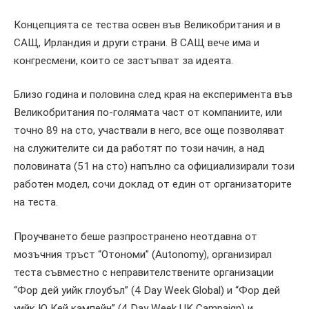
Концепцията се тества освен във Великобритания и в
САЩ, Ирландия и други страни. В САЩ вече има и
конгресмени, които се застъпват за идеята.
Близо година и половина след края на експеримента във
Великобритания по-голямата част от компаниите, или
точно 89 на сто, участвали в него, все още позволяват
на служителите си да работят по този начин, а над
половината (51 на сто) напълно са официализирали този
работен модел, сочи доклад от един от организаторите
на теста.
Проучването беше разпространено неотдавна от
мозъчния тръст “Отономи” (Autonomy), организирал
теста съвместно с неправителствените организации
“Фор дей уийк глоубъл” (4 Day Week Global) и “Фор дей
уийк Ю Кей кампейн” (4 Day Week UK Campaign) и