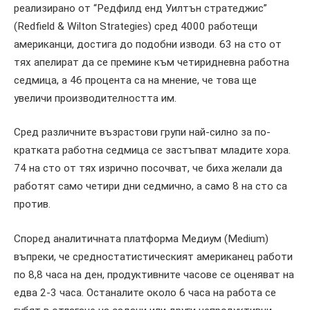
реализирано от “Редфилд енд Уилтън стратеджис”
(Redfield & Wilton Strategies) сред 4000 работещи
американци, достига до подобни изводи. 63 на сто от
тях апелират да се премине към четиридневна работна
седмица, а 46 процента са на мнение, че това ще
увеличи производителността им.
Сред различните възрастови групи най-силно за по-
кратката работна седмица се застъпват младите хора.
74 на сто от тях изрично посочват, че биха желали да
работят само четири дни седмично, а само 8 на сто са
против.
Според аналитичната платформа Медиум (Medium)
въпреки, че средностатистическият американец работи
по 8,8 часа на ден, продуктивните часове се оценяват на
едва 2-3 часа. Останалите около 6 часа на работа се