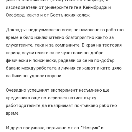
изследователи от университетите в Кеймбридж и
Оксфорд, както и от Бостънския колеж.
Докладът недвусмислено сочи, че намаленото работно
време е било изключително благоприятно както за
служителите, така и за компаниите. В края на тестовия
период служителите са се чувствали по-добре
физически и психически, радвали са се на по-добър
баланс между работата и личния си живот и като цяло
са били по-удовлетворени.
Очевидно успешният експеримент несъмнено ще
предизвика още по-сериозен натиск върху
работодателите да възприемат по-гъвкаво работно
време.
И друго проучване, поръчано от сп. “Нюзуик” и