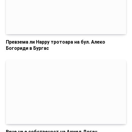
Превзема ли Happy тротоара на бул. Алеко
Богориди в Бургас
Вече не е собственост на Ахмед Доган