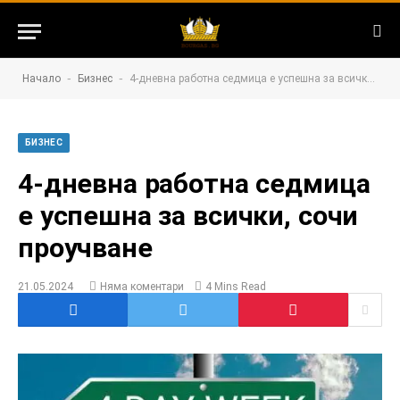
-
-
Начало
Бизнес
4-дневна работна седмица е успешна за всички, сочи проучване
БИЗНЕС
4-дневна работна седмица
е успешна за всички, сочи
проучване
21.05.2024
Няма коментари
4 Mins Read