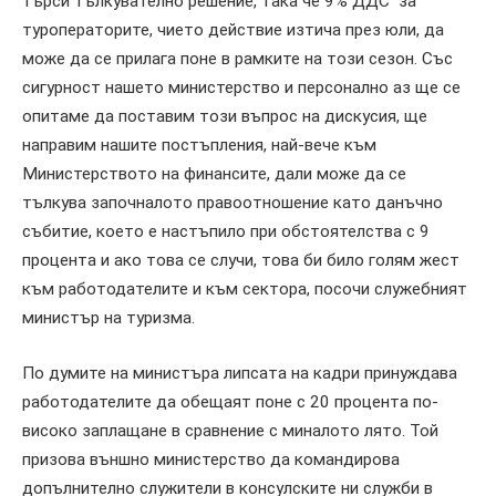
търси тълкувателно решение, така че 9% ДДС за
туроператорите, чието действие изтича през юли, да
може да се прилага поне в рамките на този сезон. Със
сигурност нашето министерство и персонално аз ще се
опитаме да поставим този въпрос на дискусия, ще
направим нашите постъпления, най-вече към
Министерството на финансите, дали може да се
тълкува започналото правоотношение като данъчно
събитие, което е настъпило при обстоятелства с 9
процента и ако това се случи, това би било голям жест
към работодателите и към сектора, посочи служебният
министър на туризма.
По думите на министъра липсата на кадри принуждава
работодателите да обещаят поне с 20 процента по-
високо заплащане в сравнение с миналото лято. Той
призова външно министерство да командирова
допълнително служители в консулските ни служби в