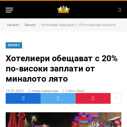
-
-
Начало
Бизнес
Хотелиери обещават с 20% по-високи заплати от миналото лято
БИЗНЕС
Хотелиери обещават с 20%
по-високи заплати от
миналото лято
19.05.2024
Няма коментари
3 Mins Read