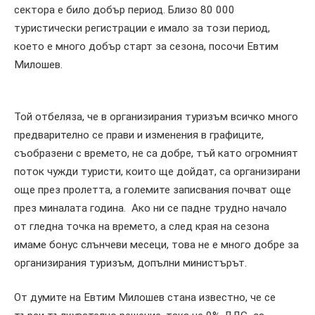
сектора е било добър период. Близо 80 000
туристически регистрации е имало за този период,
което е много добър старт за сезона, посочи Евтим
Милошев.
Той отбеляза, че в организирания туризъм всичко много
предварително се прави и изменения в графиците,
съобразени с времето, не са добре, тъй като огромният
поток чужди туристи, които ще дойдат, са организирани
още през пролетта, а големите записвания почват още
през миналата година. Ако ни се падне трудно начало
от гледна точка на времето, а след края на сезона
имаме бонус слънчеви месеци, това не е много добре за
организирания туризъм, допълни министърът.
От думите на Евтим Милошев стана известно, че се