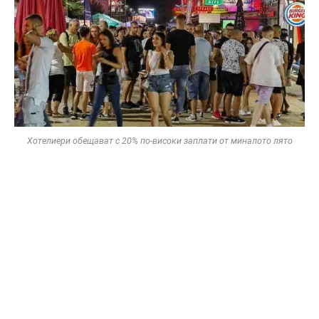
Хотелиери обещават с 20% по-високи заплати от миналото лято