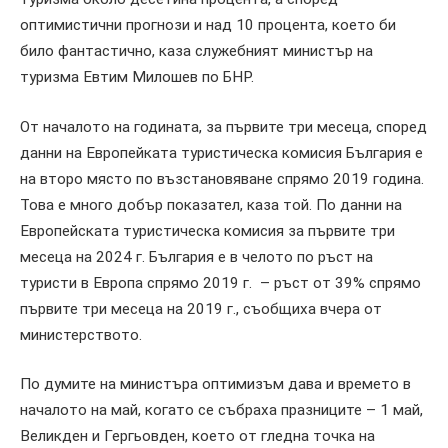
оптимистични прогнози и над 10 процента, което би
било фантастично, каза служебният министър на
туризма Евтим Милошев по БНР.
От началото на годината, за първите три месеца, според
данни на Европейката туристическа комисия България е
на второ място по възстановяване спрямо 2019 година.
Това е много добър показател, каза той. По данни на
Европейската туристическа комисия за първите три
месеца на 2024 г. България е в челото по ръст на
туристи в Европа спрямо 2019 г. – ръст от 39% спрямо
първите три месеца на 2019 г., съобщиха вчера от
министерството.
По думите на министъра оптимизъм дава и времето в
началото на май, когато се събраха празниците – 1 май,
Великден и Гергьовден, което от гледна точка на