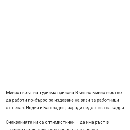
Министърът на туризма призова Външно министерство
да работи по-бързо за издаване на визи за работници
от непал, Индия и Бангладеш, заради недостига на кадри
Очакванията ни са оптимистични – да има ръст в
туризма около десетина процента, а според