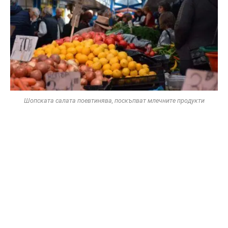
Шопската салата поевтинява, поскъпват млечните продукти