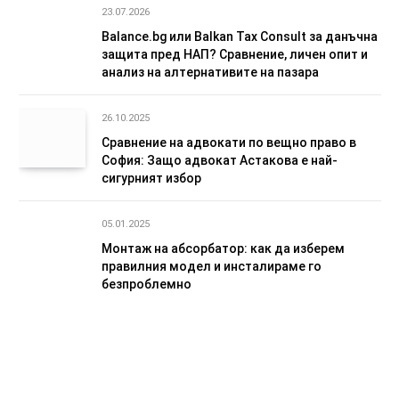
23.07.2026
Balance.bg или Balkan Tax Consult за данъчна
защита пред НАП? Сравнение, личен опит и
анализ на алтернативите на пазара
26.10.2025
Сравнение на адвокати по вещно право в
София: Защо адвокат Астакова е най-
сигурният избор
05.01.2025
Монтаж на абсорбатор: как да изберем
правилния модел и инсталираме го
безпроблемно