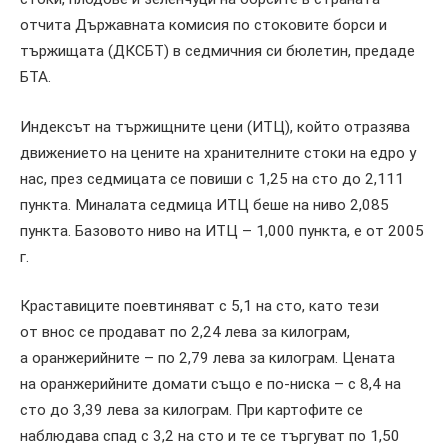
отчита Държавната комисия по стоковите борси и
тържищата (ДКСБТ) в седмичния си бюлетин, предаде
БТА.
Индексът на тържищните цени (ИТЦ), който отразява
движението на цените на хранителните стоки на едро у
нас, през седмицата се повиши с 1,25 на сто до 2,111
пункта. Миналата седмица ИТЦ беше на ниво 2,085
пункта. Базовото ниво на ИТЦ – 1,000 пункта, е от 2005
г.
Краставиците поевтиняват с 5,1 на сто, като тези
от внос се продават по 2,24 лева за килограм,
а оранжерийните – по 2,79 лева за килограм. Цената
на оранжерийните домати също е по-ниска – с 8,4 на
сто до 3,39 лева за килограм. При картофите се
наблюдава спад с 3,2 на сто и те се търгуват по 1,50