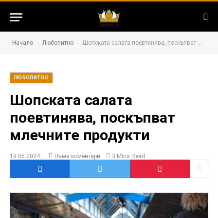
-
-
Начало
Любопитно
Шопската салата поевтинява, поскъпват млечните продукти
ЛЮБОПИТНО
Шопската салата
поевтинява, поскъпват
млечните продукти
19.05.2024
Няма коментари
3 Mins Read