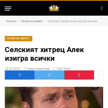
-
-
Начало
Начин на живот
Селският хитрец Алек изигра всички
НАЧИН НА ЖИВОТ
Селският хитрец Алек
изигра всички
18.05.2024
Няма коментари
1 Min Read