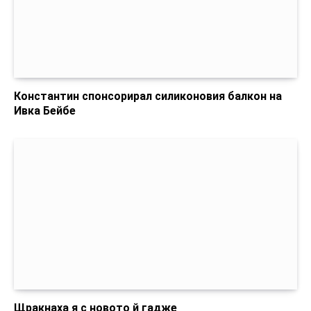
Константин спонсорирал силиконовия балкон на
Ивка Бейбе
Щракнаха я с новото й гадже