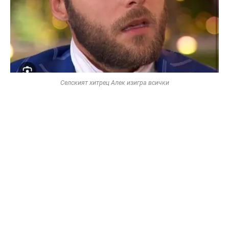
Селският хитрец Алек изигра всички