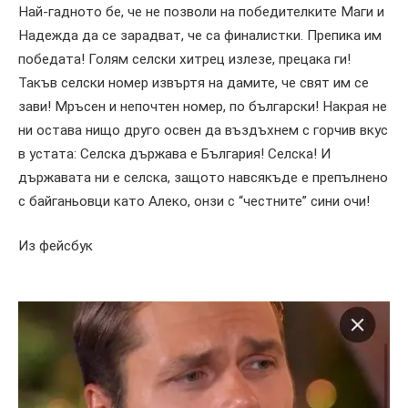
Най-гадното бе, че не позволи на победителките Маги и
Надежда да се зарадват, че са финалистки. Препика им
победата! Голям селски хитрец излезе, прецака ги!
Такъв селски номер извъртя на дамите, че свят им се
зави! Мръсен и непочтен номер, по български! Накрая не
ни остава нищо друго освен да въздъхнем с горчив вкус
в устата: Селска държава е България! Селска! И
държавата ни е селска, защото навсякъде е препълнено
с байганьовци като Алеко, онзи с “честните” сини очи!
Из фейсбук