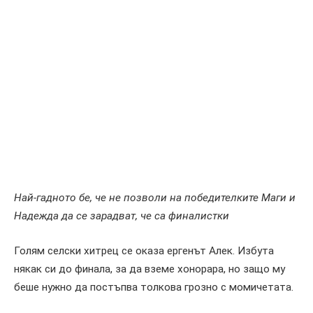
Най-гадното бе, че не позволи на победителките Маги и
Надежда да се зарадват, че са финалистки
Голям селски хитрец се оказа ергенът Алек. Избута
някак си до финала, за да вземе хонорара, но защо му
беше нужно да постъпва толкова грозно с момичетата.