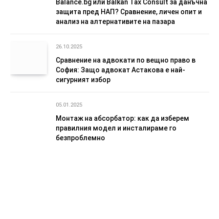
Balance.bg или Balkan Tax Consult за данъчна
защита пред НАП? Сравнение, личен опит и
анализ на алтернативите на пазара
26.10.2025
Сравнение на адвокати по вещно право в
София: Защо адвокат Астакова е най-
сигурният избор
05.01.2025
Монтаж на абсорбатор: как да изберем
правилния модел и инсталираме го
безпроблемно