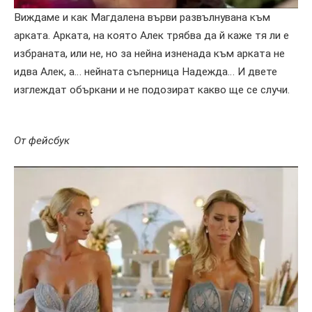
Виждаме и как Магдалена върви развълнувана към
арката. Арката, на която Алек трябва да й каже тя ли е
избраната, или не, но за нейна изненада към арката не
идва Алек, а… нейната съперница Надежда… И двете
изглеждат объркани и не подозират какво ще се случи.
От фейсбук