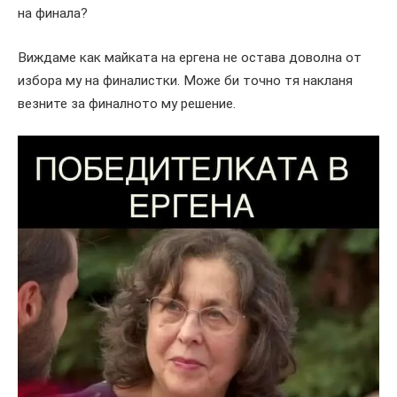
на финала?
Виждаме как майката на ергена не остава доволна от
избора му на финалистки. Може би точно тя накланя
везните за финалното му решение.