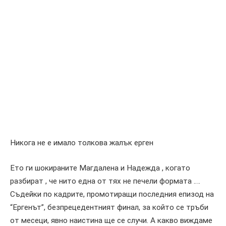
Никога не е имало толкова жалък ерген
Ето ги шокираните Магдалена и Надежда , когато
разбират , че нито една от тях не печели формата ….
Съдейки по кадрите, промотиращи последния епизод на
“Ергенът”, безпрецедентният финал, за който се тръби
от месеци, явно наистина ще се случи. А какво виждаме