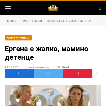
-
-
Начало
Начин на живот
Ергена е жалко, мамино детенце
НАЧИН НА ЖИВОТ
Ергена е жалко, мамино
детенце
18.05.2024
Няма коментари
1 Min Read