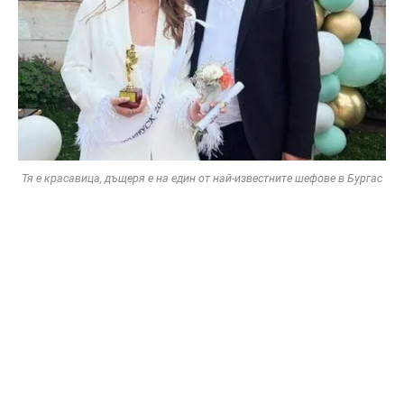
Тя е красавица, дъщеря е на един от най-известните шефове в Бургас