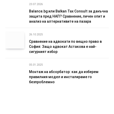
23.07.2026
Balance.bg или Balkan Tax Consult за данъчна
защита пред НАП? Сравнение, личен опит и
анализ на алтернативите на пазара
26.10.2025
Сравнение на адвокати по вещно право в
София: Защо адвокат Астакова е най-
сигурният избор
05.01.2025
Монтаж на абсорбатор: как да изберем
правилния модел и инсталираме го
безпроблемно