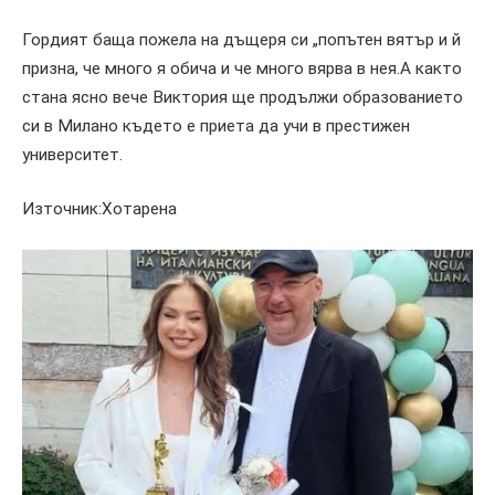
Гордият баща пожела на дъщеря си „попътен вятър и й
призна, че много я обича и че много вярва в нея.А както
стана ясно вече Виктория ще продължи образованието
си в Милано където е приета да учи в престижен
университет.
Източник:Хотарена