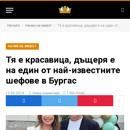
-
-
Начало
Начин на живот
Тя е красавица, дъщеря е на един от най-известните шефове в Бургас
НАЧИН НА ЖИВОТ
Тя е красавица, дъщеря е
на един от най-известните
шефове в Бургас
15.05.2024
Няма коментари
1 Min Read