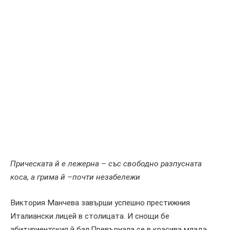
Прическата й е лежерна – със свободно разпусната
коса, а грима й –почти незабележи
Виктория Манчева завърши успешно престижния
Италиански лицей в столицата. И снощи бе
абитуриентския й бал.Превърнала се в красива млада