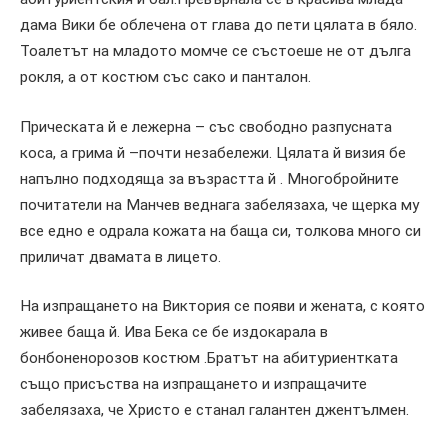
дама Вики бе облечена от глава до пети цялата в бяло.
Тоалетът на младото момче се състоеше не от дълга
рокля, а от костюм със сако и панталон.
Прическата й е лежерна – със свободно разпусната
коса, а грима й –почти незабележи. Цялата й визия бе
напълно подходяща за възрастта й . Многобройните
почитатели на Манчев веднага забелязаха, че щерка му
все едно е одрала кожата на баща си, толкова много си
приличат двамата в лицето.
На изпращането на Виктория се появи и жената, с която
живее баща й. Ива Бека се бе издокарала в
бонбоненорозов костюм .Братът на абитуриентката
също присъства на изпращането и изпращачите
забелязаха, че Христо е станал галантен джентълмен.