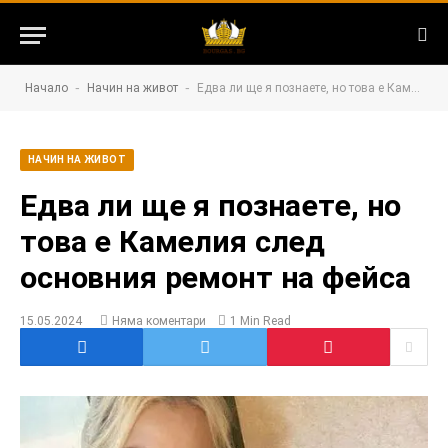
-
-
Начало
Начин на живот
Едва ли ще я познаете, но това е Камелия след основния ремонт на фейса
НАЧИН НА ЖИВОТ
Едва ли ще я познаете, но
това е Камелия след
основния ремонт на фейса
15.05.2024
Няма коментари
1 Min Read