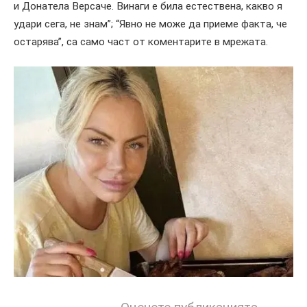
и Донатела Версаче. Винаги е била естествена, какво я
удари сега, не знам”; “Явно не може да приеме факта, че
остарява”, са само част от коментарите в мрежата.