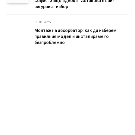
София: Защо адвокат Астакова е най-
сигурният избор
05.01.2025
Монтаж на абсорбатор: как да изберем
правилния модел и инсталираме го
безпроблемно