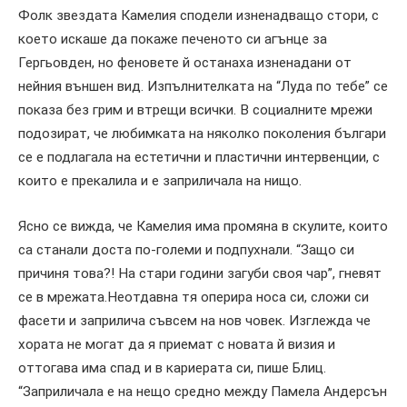
Фолк звездата Камелия сподели изненадващо стори, с
което искаше да покаже печеното си агънце за
Гергьовден, но феновете й останаха изненадани от
нейния външен вид. Изпълнителката на “Луда по тебе” се
показа без грим и втрещи всички. В социалните мрежи
подозират, че любимката на няколко поколения българи
се е подлагала на естетични и пластични интервенции, с
които е прекалила и е заприличала на нищо.
Ясно се вижда, че Камелия има промяна в скулите, които
са станали доста по-големи и подпухнали. “Защо си
причиня това?! На стари години загуби своя чар”, гневят
се в мрежата.Неотдавна тя оперира носа си, сложи си
фасети и заприлича съвсем на нов човек. Изглежда че
хората не могат да я приемат с новата й визия и
оттогава има спад и в кариерата си, пише Блиц.
“Заприличала е на нещо средно между Памела Андерсън