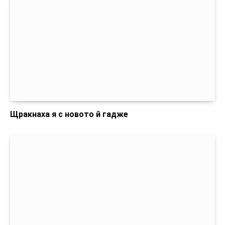
Щракнаха я с новото й гадже