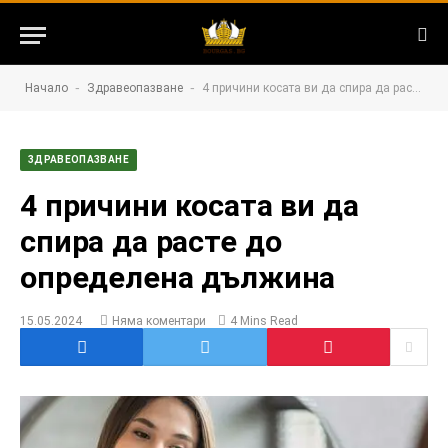
-
-
Начало
Здравеопазване
4 причини косата ви да спира да расте до определена дължина
ЗДРАВЕОПАЗВАНЕ
4 причини косата ви да
спира да расте до
определена дължина
15.05.2024
Няма коментари
4 Mins Read