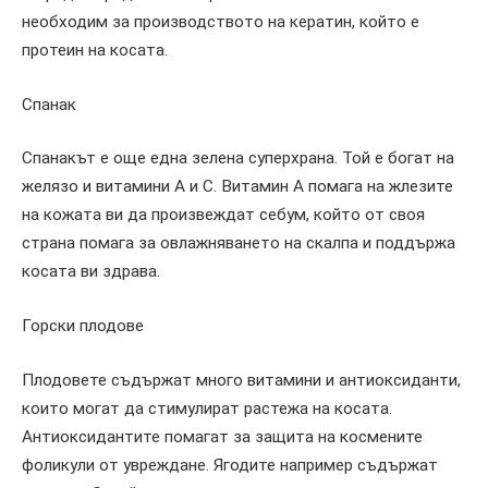
необходим за производството на кератин, който е
протеин на косата.
Спанак
Спанакът е още една зелена суперхрана. Той е богат на
желязо и витамини А и С. Витамин А помага на жлезите
на кожата ви да произвеждат себум, който от своя
страна помага за овлажняването на скалпа и поддържа
косата ви здрава.
Горски плодове
Плодовете съдържат много витамини и антиоксиданти,
които могат да стимулират растежа на косата.
Антиоксидантите помагат за защита на космените
фоликули от увреждане. Ягодите например съдържат