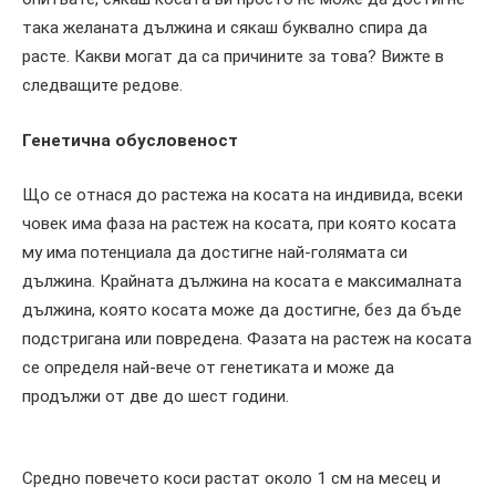
така желаната дължина и сякаш буквално спира да
расте. Какви могат да са причините за това? Вижте в
следващите редове.
Генетична обусловеност
Що се отнася до растежа на косата на индивида, всеки
човек има фаза на растеж на косата, при която косата
му има потенциала да достигне най-голямата си
дължина. Крайната дължина на косата е максималната
дължина, която косата може да достигне, без да бъде
подстригана или повредена. Фазата на растеж на косата
се определя най-вече от генетиката и може да
продължи от две до шест години.
Средно повечето коси растат около 1 см на месец и