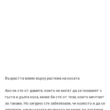
Възрастта влияе върху растежа на косата
Ако не сте от дамите, които не могат да се похвалят с
гъста и дълга коса, може би сте от тези, които мечтаят
за такава. Но сигурно сте забелязали, че колкото и да се
опитвате, сякаш косата ви просто не може да достигне