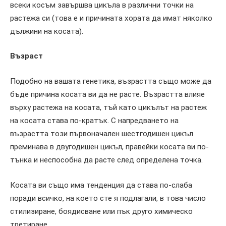
всеки косъм завършва цикъла в различни точки на
растежа си (това е и причината хората да имат няколко
дължини на косата).
Възраст
Подобно на вашата генетика, възрастта също може да
бъде причина косата ви да не расте. Възрастта влияе
върху растежа на косата, тъй като цикълът на растеж
на косата става по-кратък. С напредването на
възрастта този първоначален шестгодишен цикъл
преминава в двугодишен цикъл, правейки косата ви по-
тънка и неспособна да расте след определена точка.
Косата ви също има тенденция да става по-слаба
поради всичко, на което сте я подлагали, в това число
стилизиране, боядисване или пък друго химическо
третиране.