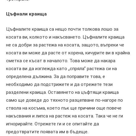
Цъфнали краища
Цъфналите краища са нещо почти толкова лошо за
косата ви, колкото и накъсването. Цъфналите краища
не са добри за растежа на косата, защото, въпреки че
косата ви може да расте от корена, кичурите ви в крайна
сметка се късат в началото. Това може да накара
косата ви да изглежда като „спряла“ растежа си на
определена дължина. За да поправите това, е
необходимо да подстрижете и да отрежете тези
разделени краища. Оставянето на цъфтящи краища
само ще доведе до тяхното разцепване по-нагоре по
ствола на косъма, което пък ще причини още повече
накъсвания и липса на растеж на косата. Така че не ги
игнорирайте. Отрежете ги и се опитайте да
предотвратите появата им в бъдеще.