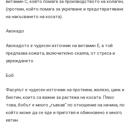
витамин С, който помага за производството на колаген,
(протеин, който помага за укрепване и предотвратяване
на накъсването на косата).
Авокадо
Авокадото е чудесен източник на витамин Е, а той
предпазва кожата, включително скалпа, от стреса и
увреждането.
Боб
Фасулът е чудесен източник на протеини, желязо, цинк и
биотин, които са важни за растежа на косата. Плюс
това, бобът е много „гъвкав“ по отношение на начина, по
който може да се яде и приготвя и обикновено е много
евтин.