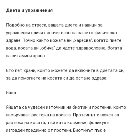
Диета и упражнения
Подобно на стреса, вашата диета и навици за
упражнения влияят значително на вашето физическо
здраве. Точно както кожата ви „харесва“, когато пиете
вода, косата ви „обича“ да ядете здравословна, богата
на витамини храна.
Ето пет храни, които можете да включите в диетата си,
за да помогнете на косата си да остане здрава:
Яйца
Яйцата са чудесен източник на биотин и протеини, които
насърчават растежа на косата. Протеинът е важен за
растежа на косата, тъй като космения фоликул е
изграден предимно от протеин. Биотинът пък е