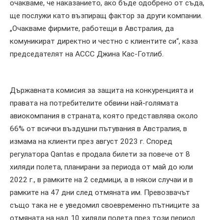
очакваме, че наказанието, ако бъде одобрено от съда,
ще послужи като възпиращ фактор за други компании.
„Очакваме фирмите, работещи в Австралия, да
комуникират директно и честно с клиентите си“, каза
председателят на ACCC Джина Кас-Готлиб.
Държавната комисия за защита на конкуренцията и
правата на потребителите обвини най-голямата
авиокомпания в страната, която представлява около
66% от всички въздушни пътувания в Австралия, в
измама на клиенти през август 2023 г. Според
регулатора Qantas е продала билети за повече от 8
хиляди полета, планирани за периода от май до юли
2022 г., в рамките на 2 седмици, а в някои случаи и в
рамките на 47 дни след отмяната им. Превозвачът
също така не е уведомил своевременно пътниците за
отмяната на над 10 хиляди полета през този период.