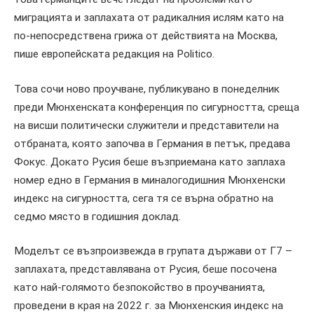
миграцията и заплахата от радикалния ислям като на
по-непосредствена грижа от действията на Москва,
пише европейската редакция на Politico.
Това сочи ново проучване, публикувано в понеделник
преди Мюнхенската конференция по сигурността, среща
на висши политически служители и представители на
отбраната, която започва в Германия в петък, предава
Фокус. Докато Русия беше възприемана като заплаха
номер едно в Германия в миналогодишния Мюнхенски
индекс на сигурността, сега тя се върна обратно на
седмо място в годишния доклад.
Моделът се възпроизвежда в групата държави от Г7 –
заплахата, представлявана от Русия, беше посочена
като най-голямото безпокойство в проучванията,
проведени в края на 2022 г. за Мюнхенския индекс на