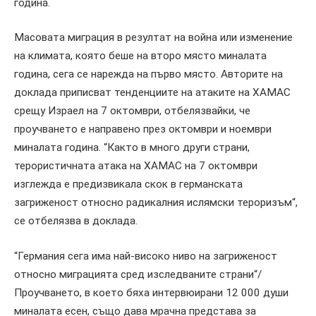
година.
Масовата миграция в резултат на война или изменение
на климата, която беше на второ място миналата
година, сега се нарежда на първо място. Авторите на
доклада приписват тенденциите на атаките на ХАМАС
срещу Израел на 7 октомври, отбелязвайки, че
проучването е направено през октомври и ноември
миналата година. “Както в много други страни,
терористичната атака на ХАМАС на 7 октомври
изглежда е предизвикала скок в германската
загриженост относно радикалния ислямски тероризъм“,
се отбелязва в доклада.
“Германия сега има най-високо ниво на загриженост
относно миграцията сред изследваните страни“/
Проучването, в което бяха интервюирани 12 000 души
миналата есен, също дава мрачна представа за