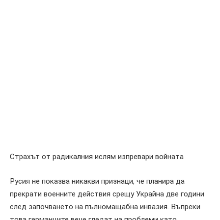
Страхът от радикалния ислям изпревари войната
Русия не показва никакви признаци, че планира да
прекрати военните действия срещу Украйна две години
след започването на пълномащабна инвазия. Въпреки
това германците вече гледат на проблеми като