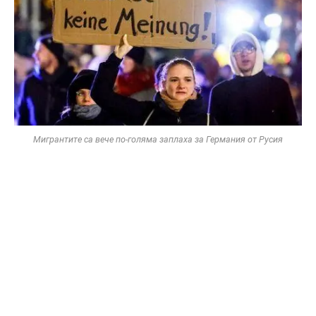
Мигрантите са вече по-голяма заплаха за Германия от Русия