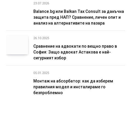
23.07.2026
Balance.bg или Balkan Tax Consult за данъчна
защита пред НАП? Сравнение, личен опит и
анализ на алтернативите на пазара
26.10.2025
Сравнение на адвокати по вещно право в
София: Защо адвокат Астакова е най-
сигурният избор
05.01.2025
Монтаж на абсорбатор: как да изберем
правилния модел и инсталираме го
безпроблемно