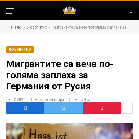
-
-
Начало
Любопитно
Мигрантите са вече по-голяма заплаха за Германия от Русия
ЛЮБОПИТНО
Мигрантите са вече по-
голяма заплаха за
Германия от Русия
13.02.2024
Няма коментари
2 Mins Read