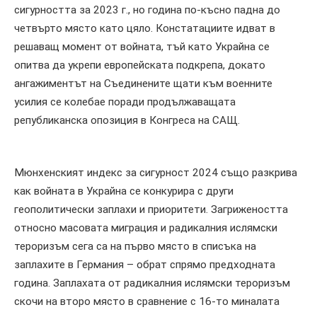
сигурността за 2023 г., но година по-късно падна до
четвърто място като цяло. Констатациите идват в
решаващ момент от войната, тъй като Украйна се
опитва да укрепи европейската подкрепа, докато
ангажиментът на Съединените щати към военните
усилия се колебае поради продължаващата
републиканска опозиция в Конгреса на САЩ.
Мюнхенският индекс за сигурност 2024 също разкрива
как войната в Украйна се конкурира с други
геополитически заплахи и приоритети. Загрижеността
относно масовата миграция и радикалния ислямски
тероризъм сега са на първо място в списъка на
заплахите в Германия – обрат спрямо предходната
година. Заплахата от радикалния ислямски тероризъм
скочи на второ място в сравнение с 16-то миналата