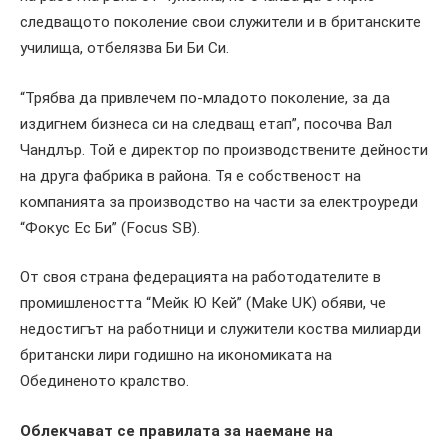
следващото поколение свои служители и в британските
училища, отбелязва Би Би Си.
“Трябва да привлечем по-младото поколение, за да
издигнем бизнеса си на следващ етап”, посочва Вал
Чандлър. Той е директор по производствените дейности
на друга фабрика в района. Тя е собственост на
компанията за производство на части за електроуреди
“Фокус Ес Би” (Focus SB).
От своя страна федерацията на работодателите в
промишлеността “Мейк Ю Кей” (Make UK) обяви, че
недостигът на работници и служители коства милиарди
британски лири годишно на икономиката на
Обединеното кралство.
Облекчават се правилата за наемане на