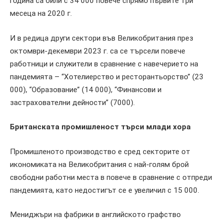
година са били с 34 000 повече спрямо първите три
месеца на 2020 г.
И в редица други сектори във Великобритания през
октомври-декември 2023 г. са се търсели повече
работници и служители в сравнение с навечерието на
пандемията – “Хотелиерство и ресторантьорство” (23
000), “Образование” (14 000), “Финансови и
застрахователни дейности” (7000).
Британската промишленост търси млади хора
Промишленото производство е сред секторите от
икономиката на Великобритания с най-голям брой
свободни работни места в повече в сравнение с отпреди
пандемията, като недостигът се е увеличил с 15 000.
Мениджъри на фабрики в английското графство