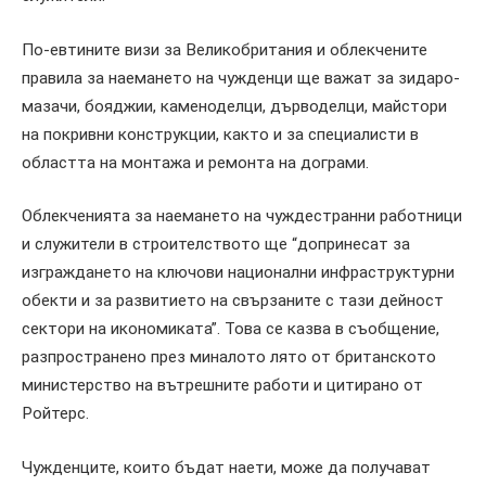
По-евтините визи за Великобритания и облекчените
правила за наемането на чужденци ще важат за зидаро-
мазачи, бояджии, каменоделци, дърводелци, майстори
на покривни конструкции, както и за специалисти в
областта на монтажа и ремонта на дограми.
Облекченията за наемането на чуждестранни работници
и служители в строителството ще “допринесат за
изграждането на ключови национални инфраструктурни
обекти и за развитието на свързаните с тази дейност
сектори на икономиката”. Това се казва в съобщение,
разпространено през миналото лято от британското
министерство на вътрешните работи и цитирано от
Ройтерс.
Чужденците, които бъдат наети, може да получават