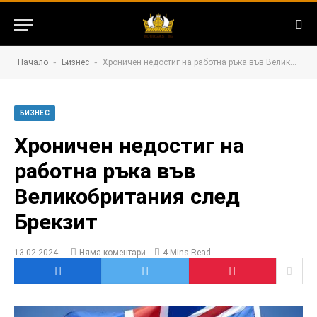
-
-
Начало
Бизнес
Хроничен недостиг на работна ръка във Великобритания след Брекзит
БИЗНЕС
Хроничен недостиг на
работна ръка във
Великобритания след
Брекзит
13.02.2024
Няма коментари
4 Mins Read