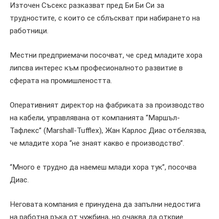
Източен Съсекс разказват пред Би Би Си за
трудностите, с които се сблъскват при набирането на
работници.
Местни предприемачи посочват, че сред младите хора
липсва интерес към професионалното развитие в
сферата на промишлеността.
Оперативният директор на фабриката за производство
на кабели, управлявана от компанията “Маршъл-
Тафлекс” (Marshall-Tufflex), Жан Карлос Диас отбелязва,
че младите хора “не знаят какво е производство”.
“Много е трудно да наемеш млади хора тук”, посочва
Диас.
Неговата компания е принудена да запълни недостига
на работна ръка от чужбина, но очаква да открие