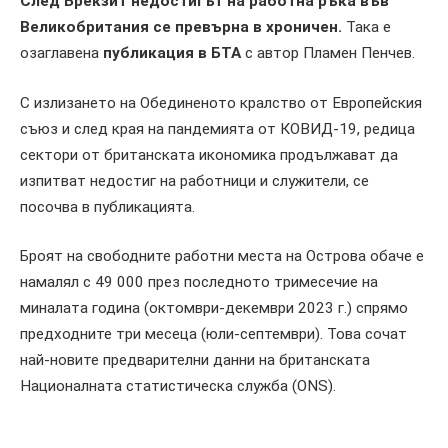
След Брекзит недостигът на работна ръка във
Великобритания се превърна в хроничен.
Така е
озаглавена
публикация в БТА
с автор Пламен Пенчев.
С излизането на Обединеното кралство от Европейския
съюз и след края на пандемията от КОВИД-19, редица
сектори от британската икономика продължават да
изпитват недостиг на работници и служители, се
посочва в публикацията.
Броят на свободните работни места на Острова обаче е
намалял с 49 000 през последното тримесечие на
миналата година (октомври-декември 2023 г.) спрямо
предходните три месеца (юли-септември). Това сочат
най-новите предварителни данни на британската
Националната статистическа служба (ONS).