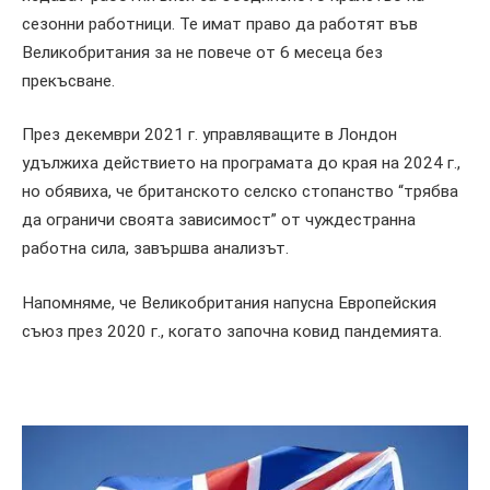
сезонни работници. Те имат право да работят във
Великобритания за не повече от 6 месеца без
прекъсване.
През декември 2021 г. управляващите в Лондон
удължиха действието на програмата до края на 2024 г.,
но обявиха, че британското селско стопанство “трябва
да ограничи своята зависимост” от чуждестранна
работна сила, завършва анализът.
Напомняме, че Великобритания напусна Европейския
съюз през 2020 г., когато започна ковид пандемията.