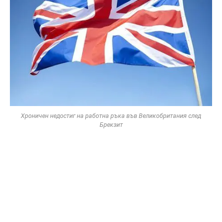
Хроничен недостиг на работна ръка във Великобритания след
Брекзит