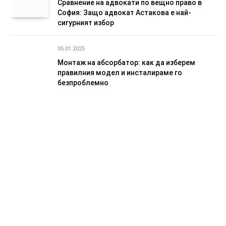
Сравнение на адвокати по вещно право в
София: Защо адвокат Астакова е най-
сигурният избор
05.01.2025
Монтаж на абсорбатор: как да изберем
правилния модел и инсталираме го
безпроблемно