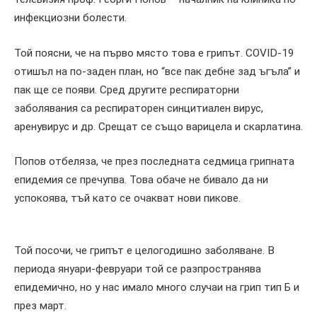
инфекциозни болести.
Той поясни, че на първо място това е грипът. COVID-19
отишъл на по-заден план, но “все пак дебне зад ъгъла” и
пак ще се появи. Сред другите респираторни
заболявания са респираторен синцитиален вирус,
аренувирус и др. Срещат се също варицела и скарлатина.
Попов отбеляза, че през последната седмица грипната
епидемия се пречупва. Това обаче не бивало да ни
успокоява, тъй като се очакват нови пикове.
Той посочи, че грипът е целогодишно заболяване. В
периода януари-февруари той се разпространява
епидемично, но у нас имало много случаи на грип тип Б и
през март.