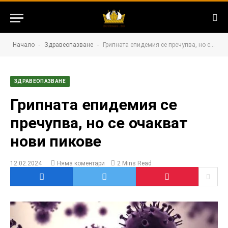
-
-
Начало
Здравеопазване
Грипната епидемия се пречупва, но се очакват нови пикове
ЗДРАВЕОПАЗВАНЕ
Грипната епидемия се
пречупва, но се очакват
нови пикове
12.02.2024
Няма коментари
2 Mins Read