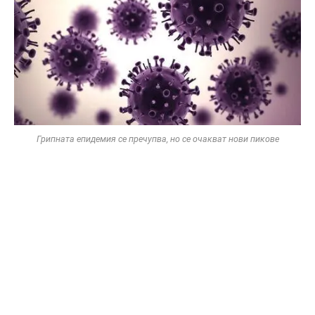
Грипната епидемия се пречупва, но се очакват нови пикове