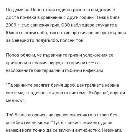
По думи на Попов тази година грипната епидемия е
доста по-лека в сравнение с други години. Тежка била
2009 г. със свинския грип. СЗО наблюдава случаите в
Южното полукълбо, такъв тип протичане се прехвърля и
за Северното полукълбо, поясни той.
Попов обясни, че първичните грипни усложнения са
причинени от самия вирус, а вторичните – от
насложените бактериални и гъбични инфекции.
“Първичните засягат белия дроб, централната нервна
система, сърдечно-съдовата система, бъбреци”, изреди
медикът.
Той бе категоричен, че при усложненията от грип без
антибиотик не може. “Тук е тънкият момент да се
намери кога точно да се включи антибиотик. Невинаги,