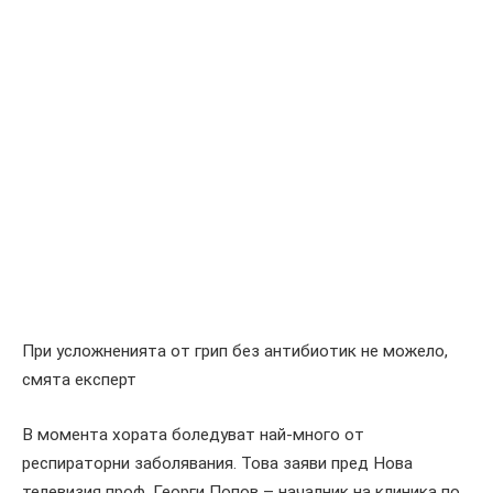
При усложненията от грип без антибиотик не можело,
смята експерт
В момента хората боледуват най-много от
респираторни заболявания. Това заяви пред Нова
телевизия проф. Георги Попов – началник на клиника по