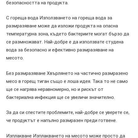
безопасността на продукта.
С гореща вода Използването на гореща вода за
размразяване може да изложи продукта на опасна
температурна зона, където бактериите могат бързо да
се размножават. Най-добре е да използвате студена
вода за безопасно и ефективно размразяване на
месото.
Без размразяване Хвърлянето на частично размразено
месо в горещ тиган също е лоша идея. Така то не само
ще се нагрява неравномерно, но и рискът от
бактериална инфекция ще се увеличи значително.
За да си спестите проблемите, най-добре се уверете се,
че продуктът е напълно размразен преди готвене.
Изплакване Изплакването на месото може просто да