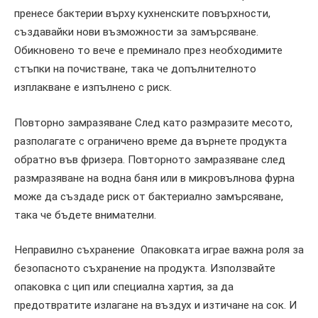
пренесе бактерии върху кухненските повърхности,
създавайки нови възможности за замърсяване.
Обикновено то вече е преминало през необходимите
стъпки на почистване, така че допълнителното
изплакване е изпълнено с риск.
Повторно замразяване След като размразите месото,
разполагате с ограничено време да върнете продукта
обратно във фризера. Повторното замразяване след
размразяване на водна баня или в микровълнова фурна
може да създаде риск от бактериално замърсяване,
така че бъдете внимателни.
Неправилно съхранение Опаковката играе важна роля за
безопасното съхранение на продукта. Използвайте
опаковка с цип или специална хартия, за да
предотвратите излагане на въздух и изтичане на сок. И