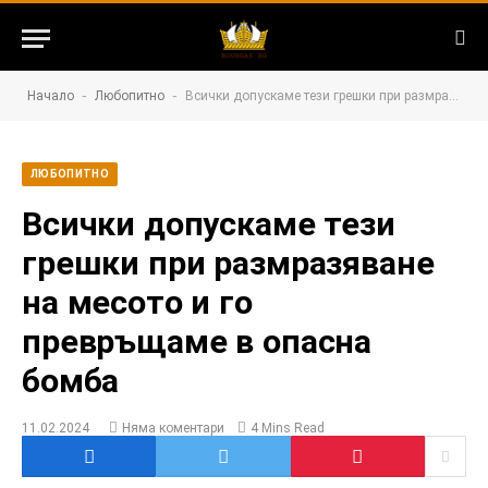
-
-
Начало
Любопитно
Всички допускаме тези грешки при размразяване на месото и го превръщаме в опасна бомба
ЛЮБОПИТНО
Всички допускаме тези
грешки при размразяване
на месото и го
превръщаме в опасна
бомба
11.02.2024
Няма коментари
4 Mins Read