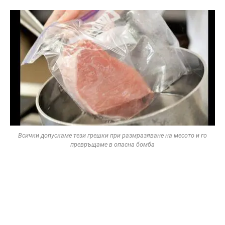
Всички допускаме тези грешки при размразяване на месото и го
превръщаме в опасна бомба