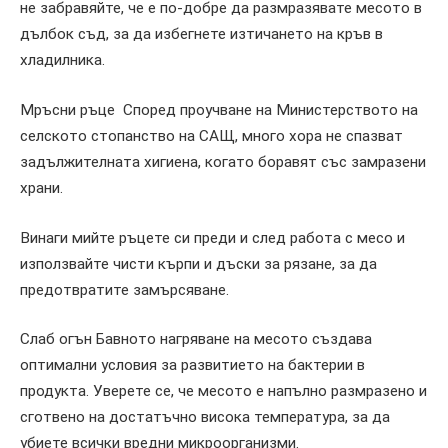
не забравяйте, че е по-добре да размразявате месото в
дълбок съд, за да избегнете изтичането на кръв в
хладилника.
Мръсни ръце Според проучване на Министерството на
селското стопанство на САЩ, много хора не спазват
задължителната хигиена, когато боравят със замразени
храни.
Винаги мийте ръцете си преди и след работа с месо и
използвайте чисти кърпи и дъски за рязане, за да
предотвратите замърсяване.
Слаб огън Бавното нагряване на месото създава
оптимални условия за развитието на бактерии в
продукта. Уверете се, че месото е напълно размразено и
сготвено на достатъчно висока температура, за да
убиете всички вредни микроорганизми.