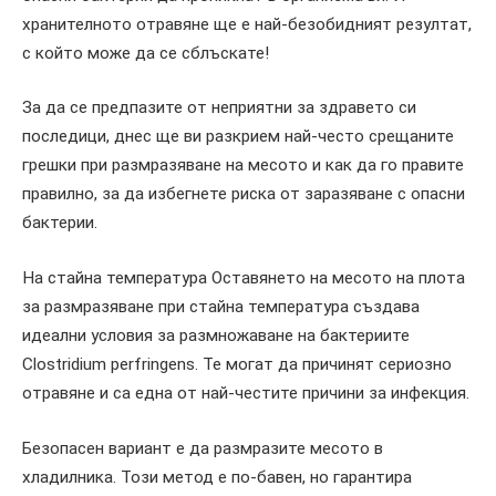
хранителното отравяне ще е най-безобидният резултат,
с който може да се сблъскате!
За да се предпазите от неприятни за здравето си
последици, днес ще ви разкрием най-често срещаните
грешки при размразяване на месото и как да го правите
правилно, за да избегнете риска от заразяване с опасни
бактерии.
На стайна температура Оставянето на месото на плота
за размразяване при стайна температура създава
идеални условия за размножаване на бактериите
Clostridium perfringens. Те могат да причинят сериозно
отравяне и са една от най-честите причини за инфекция.
Безопасен вариант е да размразите месото в
хладилника. Този метод е по-бавен, но гарантира