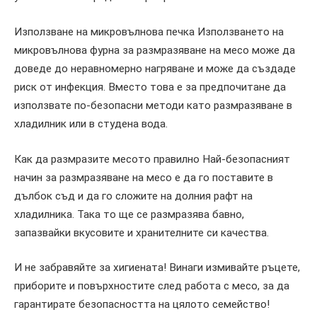
Използване на микровълнова печка Използването на
микровълнова фурна за размразяване на месо може да
доведе до неравномерно нагряване и може да създаде
риск от инфекция. Вместо това е за предпочитане да
използвате по-безопасни методи като размразяване в
хладилник или в студена вода.
Как да размразите месото правилно Най-безопасният
начин за размразяване на месо е да го поставите в
дълбок съд и да го сложите на долния рафт на
хладилника. Така то ще се размразява бавно,
запазвайки вкусовите и хранителните си качества.
И не забравяйте за хигиената! Винаги измивайте ръцете,
приборите и повърхностите след работа с месо, за да
гарантирате безопасността на цялото семейство!