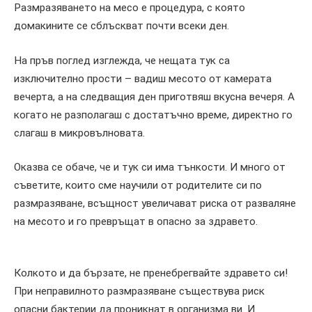
Размразяването на месо е процедура, с която
домакините се сблъскват почти всеки ден.
На пръв поглед изглежда, че нещата тук са
изключително прости – вадиш месото от камерата
вечерта, а на следващия ден приготвяш вкусна вечеря. А
когато не разполагаш с достатъчно време, директно го
слагаш в микровълновата.
Оказва се обаче, че и тук си има тънкости. И много от
съветите, които сме научили от родителите си по
размразяване, всъщност увеличават риска от разваляне
на месото и го превръщат в опасно за здравето.
Колкото и да бързате, не пренебрегвайте здравето си!
При неправилното размразяване съществува риск
опасни бактерии да проникнат в организма ви. И