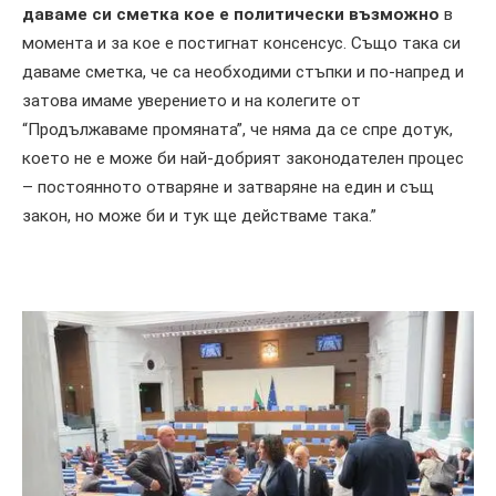
даваме си сметка кое е политически възможно
в
момента и за кое е постигнат консенсус. Също така си
даваме сметка, че са необходими стъпки и по-напред и
затова имаме уверението и на колегите от
“Продължаваме промяната”, че няма да се спре дотук,
което не е може би най-добрият законодателен процес
– постоянното отваряне и затваряне на един и същ
закон, но може би и тук ще действаме така.”