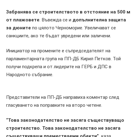
Забранява се строителството в отстояние на 500 м
от плажовете
. Въвежда се и
допълнителна защита
за дюните
по цялото Черноморие. Увеличават се
санкциите, ако те бъдат увредени или заличени.
Инициатор на промените е съпредседателят на
парламентарната група на ПП-ДБ Кирил Петков. Той
получи подкрепа и от лидерите на ГЕРБ и ДПС в
Народното събрание.
Представители на ПП-ДБ направиха коментар след
гласуването на поправките на второ четене.
“Това законодателство не засяга съществуващо
строителство. Това законодателство не засяга
съществуващи преместваеми обекти”,
каза