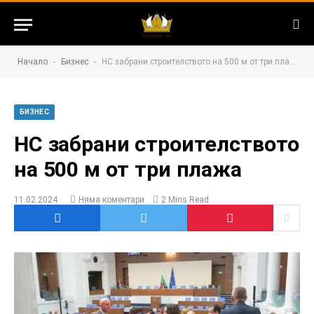
-
-
Начало
Бизнес
НС забрани строителството на 500 м от три плажа
БИЗНЕС
НС забрани строителството
на 500 м от три плажа
11.02.2024
Няма коментари
2 Mins Read