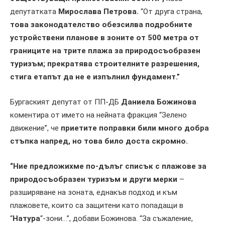
депутатката
Мирослава Петрова.
“От друга страна,
това законодателство обезсилва подробните
устройствени планове в зоните от 500 метра от
границите на трите плажа за природосъобразен
туризъм;
прекратява строителните разрешения,
стига етапът да не е изпълнил фундамент.”
Бургаският депутат от ПП-ДБ
Даниела Божинова
коментира от името на нейната фракция “Зелено
движение”, че
приетите поправки били много добра
стъпка напред, но това било доста скромно.
“Ние предложихме по-дълъг списък с плажове за
природосъобразен туризъм и други мерки
–
разширяване на зоната, еднакъв подход и към
плажовете, които са защитени като попадащи в
“
Натура
“-зони…”, добави Божинова. “За съжаление,