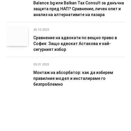
Balance.bg или Balkan Tax Consult за данъчна
защита пред НАП? Сравнение, личен опит и
анализ на алтернативите на пазара
26.10.2025
Сравнение на адвокати по вещно право в
София: Защо адвокат Астакова е най-
сигурният избор
05.01.2025
Монтаж на абсорбатор: как да изберем
правилния модел и инсталираме го
безпроблемно