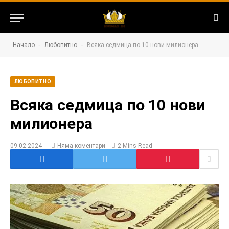
-
-
Начало
Любопитно
Всяка седмица по 10 нови милионера
ЛЮБОПИТНО
Всяка седмица по 10 нови
милионера
09.02.2024
Няма коментари
2 Mins Read