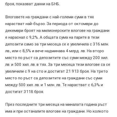
броя, показват данни на БНБ.
Влоговете на граждани с най-големи суми в тях
нарастват най-бързо. За периода от октомври до
декември броят на милионерските влогове на граждани
е нараснал с 9,2%. А общата сума на парите в тези
депозити само за три месеца се е увеличила с 316 млн.
лв., или с 8,5% и вече надминава 4 млрд. лв. На второ
място по ръст са депозитите със суми между 200 хил.
лв. и 500 хил. лв. в тях. За три месеца тези влогове са се
увеличили с 9 на сто и достигат 21 913 броя. На трето
място по ръст са депозитите на граждани със суми
между 500 хил. лв. и 1 млн. лв. Те нарастват с 6,3% и
достигат 3118 броя.
През последните три месеца на миналата година ръст
има и при останалите влогове на граждани. Но колкото