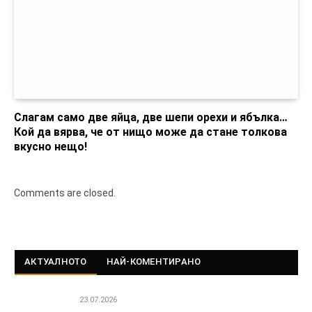
Слагам само две яйца, две шепи орехи и ябълка…
Кой да вярва, че от нищо може да стане толкова
вкусно нещо!
Comments are closed.
АКТУАЛНОТО
НАЙ-КОМЕНТИРАНО
23.07.2026