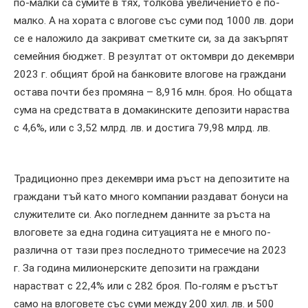
по-малки са сумите в тях, толкова увеличението е по-
малко. А на хората с влогове със суми под 1000 лв. дори
се е наложило да закриват сметките си, за да закърпят
семейния бюджет. В резултат от октомври до декември
2023 г. общият брой на банковите влогове на граждани
остава почти без промяна – 8,916 млн. броя. Но общата
сума на средствата в домакинските депозити нараства
с 4,6%, или с 3,52 млрд. лв. и достига 79,98 млрд. лв.
Традиционно през декември има ръст на депозитите на
граждани тъй като много компании раздават бонуси на
служителите си. Ако погледнем данните за ръста на
влоговете за една година ситуацията не е много по-
различна от тази през последното тримесечие на 2023
г. За година милионерските депозити на граждани
нарастват с 22,4% или с 282 броя. По-голям е ръстът
само на влоговете със суми между 200 хил. лв. и 500