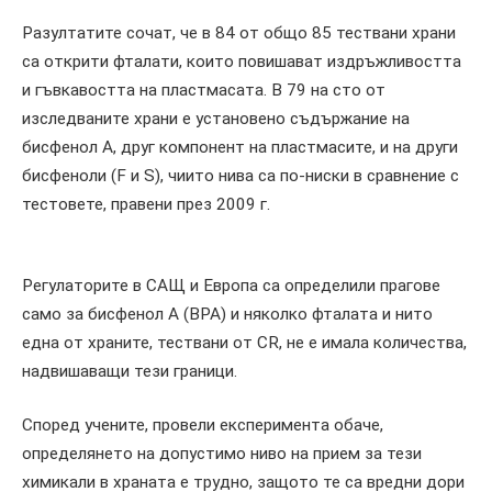
Разултатите сочат, че в 84 от общо 85 тествани храни
са открити фталати, които повишават издръжливостта
и гъвкавостта на пластмасата. В 79 на сто от
изследваните храни е установено съдържание на
бисфенол А, друг компонент на пластмасите, и на други
бисфеноли (F и S), чиито нива са по-ниски в сравнение с
тестовете, правени през 2009 г.
Регулаторите в САЩ и Европа са определили прагове
само за бисфенол А (BPA) и няколко фталата и нито
една от храните, тествани от CR, не е имала количества,
надвишаващи тези граници.
Според учените, провели експеримента обаче,
определянето на допустимо ниво на прием за тези
химикали в храната е трудно, защото те са вредни дори