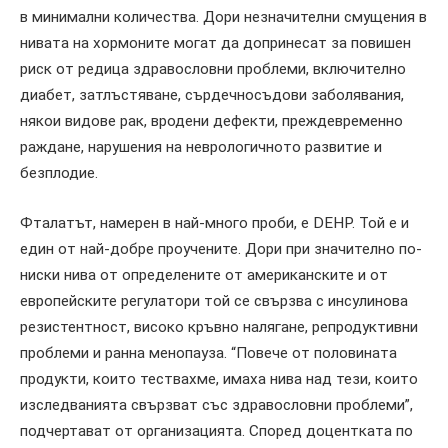
в минимални количества. Дори незначителни смущения в
нивата на хормоните могат да допринесат за повишен
риск от редица здравословни проблеми, включително
диабет, затлъстяване, сърдечносъдови заболявания,
някои видове рак, вродени дефекти, преждевременно
раждане, нарушения на неврологичното развитие и
безплодие.
Фталатът, намерен в най-много проби, е DEHP. Той е и
един от най-добре проучените. Дори при значително по-
ниски нива от определените от американските и от
европейските регулатори той се свързва с инсулинова
резистентност, високо кръвно налягане, репродуктивни
проблеми и ранна менопауза. “Повече от половината
продукти, които тествахме, имаха нива над тези, които
изследванията свързват със здравословни проблеми”,
подчертават от организацията. Според доцентката по