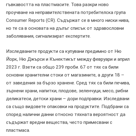
гъвкавостта на пластмасите. Това разкри ново
проучване на неправителствената потребителска група
Consumer Reports (CR). Съдържат се в много ниски нива,
но те са в основата на дълъг списък от здравословни
заболявания, сигнализират експертите.
Изследваните продукти са купувани предимно от Ню
Йорк, Ню Джърси и Кънектикът между февруари и април
2023 г. Взети са общо 239 проби. 67 от тях са били
основни хранителни стоки от магазините, а други 18 –
от заведения за бързо хранене. Сред тях са били печива,
зърнени храни, напитки, плодове, зеленчуци, месо, рибни
деликатеси, детски храни – дори подправки. Изследвани
са също видовете опаковки на продуктите. Подбрани са
според налични данни относно тяхната вероятност да
съдържат вредни вещества, често примесвани с
пластмаса.