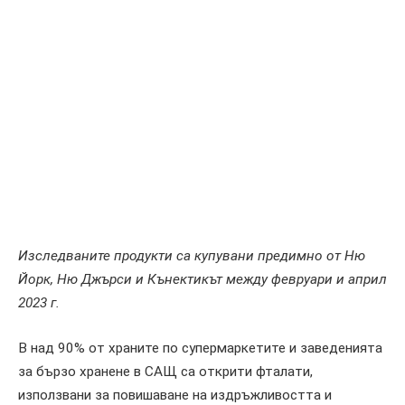
Изследваните продукти са купувани предимно от Ню
Йорк, Ню Джърси и Кънектикът между февруари и април
2023 г.
В над 90% от храните по супермаркетите и заведенията
за бързо хранене в САЩ са открити фталати,
използвани за повишаване на издръжливостта и