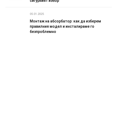
сигурният избор
05.01.2025
Монтаж на абсорбатор: как да изберем
правилния модел и инсталираме го
безпроблемно