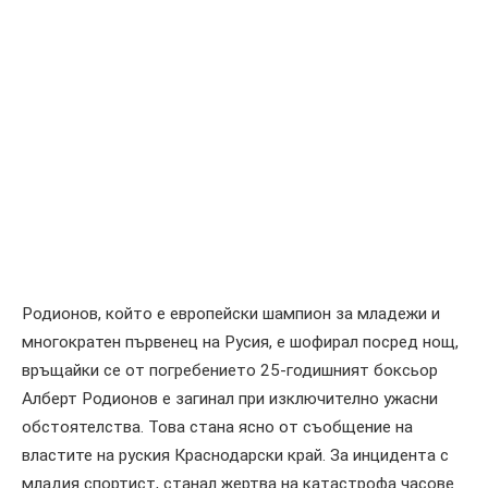
Родионов, който е европейски шампион за младежи и
многократен първенец на Русия, е шофирал посред нощ,
връщайки се от погребението 25-годишният боксьор
Алберт Родионов е загинал при изключително ужасни
обстоятелства. Това стана ясно от съобщение на
властите на руския Краснодарски край. За инцидента с
младия спортист, станал жертва на катастрофа часове