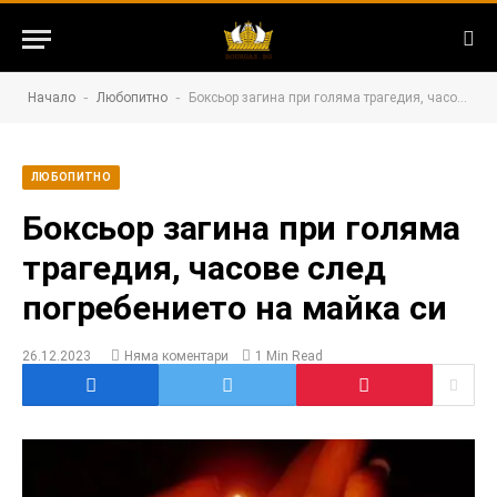
-
-
Начало
Любопитно
Боксьор загина при голяма трагедия, часове след погребението на майка си
ЛЮБОПИТНО
Боксьор загина при голяма
трагедия, часове след
погребението на майка си
26.12.2023
Няма коментари
1 Min Read