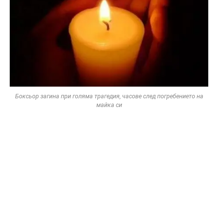
Боксьор загина при голяма трагедия, часове след погребението на
майка си