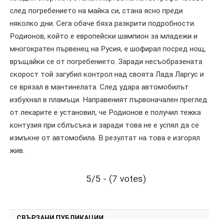
след погребението на майка си, стана ясно преди
няколко дни. Сега обаче бяха разкрити подробности.
Родионов, който е европейски шампион за младежи и
многократен първенец на Русия, е шофирал посред нощ,
връщайки се от погребението. Заради несъобразената
скорост той загубил контрол над своята Лада Ларгус и
се врязал в мантинелата. След удара автомобилът
избухнал в пламъци. Направеният първоначален преглед
от лекарите е установил, че Родионов е получил тежка
контузия при сблъсъка и заради това не е успял да се
измъкне от автомобила. В резултат на това е изгорял
жив.
5/5 - (7 votes)
СВЪРЗАНИ ПУБЛИКАЦИИ