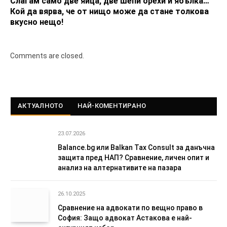
Слагам само две яйца, две шепи орехи и ябълка…
Кой да вярва, че от нищо може да стане толкова
вкусно нещо!
Comments are closed.
АКТУАЛНОТО
НАЙ-КОМЕНТИРАНО
23.07.2026
Balance.bg или Balkan Tax Consult за данъчна
защита пред НАП? Сравнение, личен опит и
анализ на алтернативите на пазара
26.10.2025
Сравнение на адвокати по вещно право в
София: Защо адвокат Астакова е най-