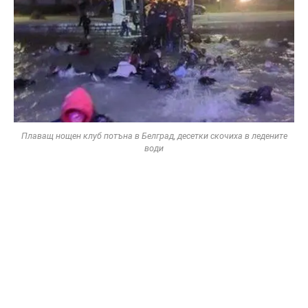
Плаващ нощен клуб потъна в Белград, десетки скочиха в ледените
води