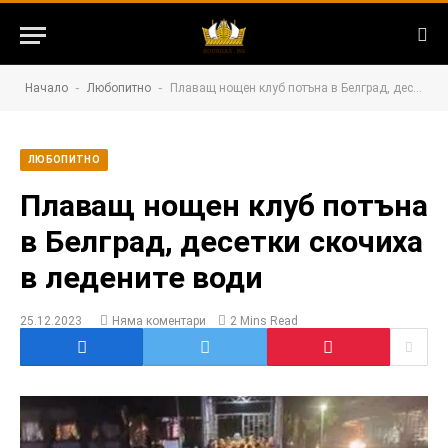
-
-
Начало
Любопитно
Плаващ нощен клуб потъна в Белград, десетки скочиха в ледените води
ЛЮБОПИТНО
Плаващ нощен клуб потъна
в Белград, десетки скочиха
в ледените води
25.12.2023
Няма коментари
2 Mins Read