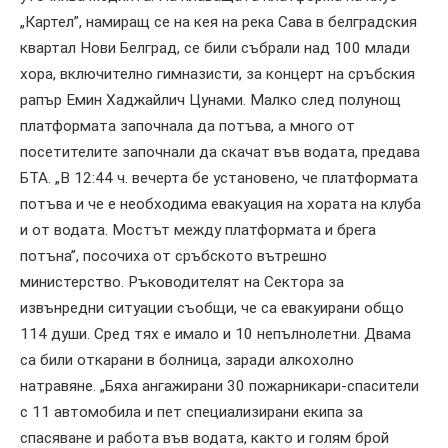
„Картел”, намиращ се на кея на река Сава в белградския
квартал Нови Белград, се били събрали над 100 млади
хора, включително гимназисти, за концерт на сръбския
рапър Емин Хаджайлич Цунами. Малко след полунощ
платформата започнала да потъва, а много от
посетителите започнали да скачат във водата, предава
БТА. „В 12:44 ч. вечерта бе установено, че платформата
потъва и че е необходима евакуация на хората на клуба
и от водата. Мостът между платформата и брега
потъна”, посочиха от сръбското вътрешно
министерство. Ръководителят на Сектора за
извънредни ситуации съобщи, че са евакуирани общо
114 души. Сред тях е имало и 10 непълнолетни. Двама
са били откарани в болница, заради алкохолно
натравяне. „Бяха ангажирани 30 пожарникари-спасители
с 11 автомобила и пет специализирани екипа за
спасяване и работа във водата, както и голям брой