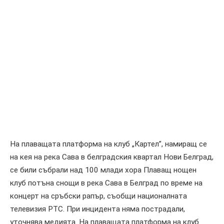
На плаващата платформа на клуб „Картел”, намиращ се
на кея на река Сава в белградския квартал Нови Белград,
се били събрали над 100 млади хора Плаващ нощен
клуб потъна снощи в река Сава в Белград по време на
концерт на сръбски рапър, съобщи националната
телевизия РТС. При инцидента няма пострадали,
уточнява медията. На плаващата платформа на клуб