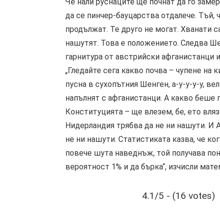
Че нали руснаците ще почнат да го замер
да се пинчер-бауцарства отдалече. Тъй,
продължат. Те друго не могат. Хванати с
нашутят. Това е положението. Следва Ш
гарнитура от австрийски афганистанци и
„Гледайте сега какво почва – чупене на кит
пусна в сухопътния Шенген, а-у-у-у-у, ве
напълнят с афганистанци. А какво беше 
Конституцията – ще влезем, бе, ето вляз
Нидерландия трябва да не ни нашути. И А
не ни нашути. Статистиката казва, че ко
повече шута наведнъж, той получава пон
вероятност 1% и да бърка“, изчисли ма
4.1/5 - (16 votes)