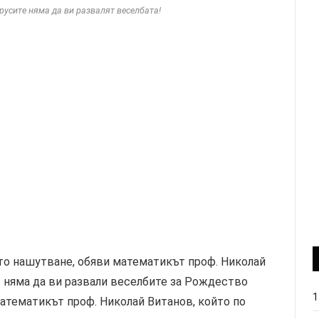
русите няма да ви развалят веселбата!
то нашутване, обяви математикът проф. Николай
 няма да ви развали веселбите за Рождество
1
математикът проф. Николай Витанов, който по