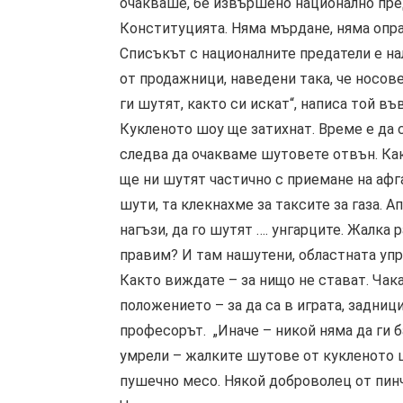
очакваше, бе извършено национално пре
Конституцията. Няма мърдане, няма опра
Списъкът с националните предатели е на
от продажници, наведени така, че носове
ги шутят, както си искат“, написа той в
Кукленото шоу ще затихнат. Време е да
следва да очакваме шутовете отвън. Ка
ще ни шутят частично с приемане на афг
шути, та клекнахме за таксите за газа. 
нагъзи, да го шутят …. унгарците. Жалка
правим? И там нашутени, областната упра
Както виждате – за нищо не стават. Чака
положението – за да са в играта, задниц
професорът. „Иначе – никой няма да ги б
умрели – жалките шутове от кукленото 
пушечно месо. Някой доброволец от пинч