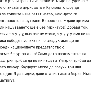
ят с ръчни гранати из окопите. Къде по-удобно е
 че очаквайте цирковете и Кукленото шоу да
а за топките и ще летят натам, накъдето ги
енгенското нашутване. Въпросът е – дали ще има
ли нашутването ще е без гарнитура“, добавя той.
ки – а-у-у-у, ама пак не стана, а-у-у-у-у, ама не ни
лика победа, пуснаха ни по въздух, ама ще ни
преди националната предателство с
охме, бе, ур-ра-а-а-а! Само дето парламентът на
встрия трябва да не ни нашути. Унгария трябва да
гато пинчер-бауцарят може да получи три или
е един. Я да видим, дали статистиката бърка. Има
тематикът.