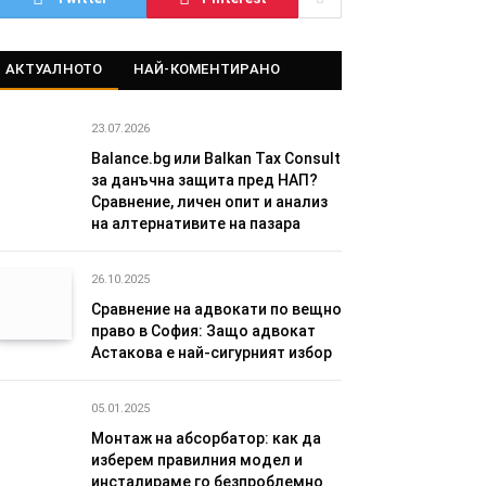
АКТУАЛНОТО
НАЙ-КОМЕНТИРАНО
23.07.2026
Balance.bg или Balkan Tax Consult
за данъчна защита пред НАП?
Сравнение, личен опит и анализ
на алтернативите на пазара
26.10.2025
Сравнение на адвокати по вещно
право в София: Защо адвокат
Астакова е най-сигурният избор
05.01.2025
Монтаж на абсорбатор: как да
изберем правилния модел и
инсталираме го безпроблемно