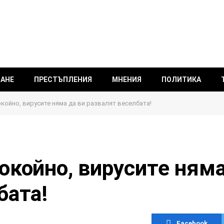
ВАНЕ
ПРЕСТЪПЛЕНИЯ
МНЕНИЯ
ПОЛИТИКА
койно, вирусите няма да ви развалят веселбата!
окойно, вирусите няма
бата!
Facebook