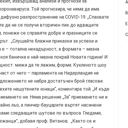
екип, извършващ анализи и прогнози за
А
оронавируса. Той прогнозира, че няма да има
В
и дифузно разпространение на COVID-19. „Спазвате
Е
е да не се получи вторичен пик до идващите
ям, понеже се справяте добре и празниците се
С
орът. „Слушайте блажни приказки за успехи и
 е – тотална некадърност, а формата – мазна
 коя баничка е най-мазна покрай Новата година! И
ъщност: мижи да те лажим, форма: Кукленото шоу.
аст от него – парламента на Нидерландия не
едложението не набра достатъчен брой гласове.
рехите нашутените юнаци“, коментира той. „И къде
риемането ни. Няма решение „За“ приемането ни и
айно льо, а пинчер-бауцарите въртят насинени
акаме следващите шутове по въпроса. Гледаме,
ежанци”, добавя проф. Витанов. „Както се и