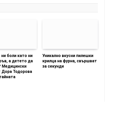
 ни боли като ни
Уникално вкусни пилешки
ръв, а детето да
крилца на фурна, свършват
? Медицински
за секунди
 Дора Тодорова
тайната