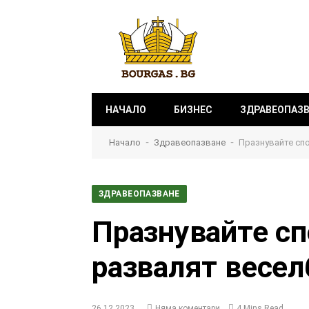
НАЧАЛО
БИЗНЕС
ЗДРАВЕОПАЗ
-
-
Начало
Здравеопазване
Празнувайте спо
ЗДРАВЕОПАЗВАНЕ
Празнувайте сп
развалят весел
26.12.2023
Няма коментари
4 Mins Read