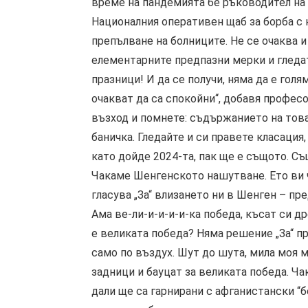
време на пандемията бе ръководител на 
Националния оперативен щаб за борба с к
препълване на болниците. Не се очаква 
елементарните предпазни мерки и гледат
празници! И да се получи, няма да е гол
очакват да са спокойни“, добавя профес
възход и помнете: съдържанието на това
баничка. Гледайте и си правете класация,
като дойде 2024-та, пак ще е същото. С
Чакаме Шенгенското нашутване. Ето ви ч
гласува „За“ влизането ни в Шенген – пр
Ама ве-ли-и-и-и-и-ка победа, късат си д
е великата победа? Няма решение „За“ п
само по въздух. Шут до шута, мила моя м
задници и бауцат за великата победа. Ч
дали ще са гарнирани с афганистански “б