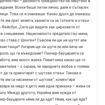
дателство – двойното гражданство бе набутано в
вдания. Всеки беше питан лично, дали е съгласен.
лице. Това се и очакваше. Какво друго да очакваш
те им орат земята, хванати са за топките и отвън
ъв Фейсбук. „Сега ще видите как цирковете от
 се снишаваме. Националното предателство мина,
кво става с Шенген? Съвсем ли ще ни шутят или
анистанци? Унгария ще ни шути ли или вече ни
Апропо, що ги въведохме? Пинчер-бауцарията се
 работа, ама много жалка. Паметника какво ще го
вителка – с охрана, че народната любов е голяма.
т да ги ориентират с шутове отвън. Такова е
ите им са насинени от шутове“, коментира
азари за нищо и дето има една приказка – живи са
шоу. Между другото, Украйна има нужда от
ер-бауцарите няма ли да иде? Няма, как ще иде?