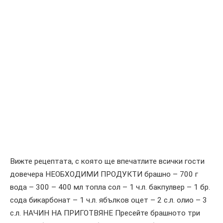
Вижте рецептата, с която ще впечатлите всички гости
довечера НЕОБХОДИМИ ПРОДУКТИ брашно – 700 г
вода – 300 – 400 мл топла сол – 1 ч.л. бакпулвер – 1 бр.
сода бикарбонат – 1 ч.л. ябълков оцет – 2 с.л. олио – 3
с.л. НАЧИН НА ПРИГОТВЯНЕ Пресейте брашното три