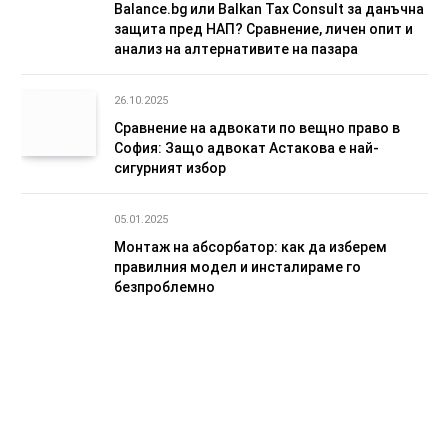
Balance.bg или Balkan Tax Consult за данъчна
защита пред НАП? Сравнение, личен опит и
анализ на алтернативите на пазара
26.10.2025
Сравнение на адвокати по вещно право в
София: Защо адвокат Астакова е най-
сигурният избор
05.01.2025
Монтаж на абсорбатор: как да изберем
правилния модел и инсталираме го
безпроблемно