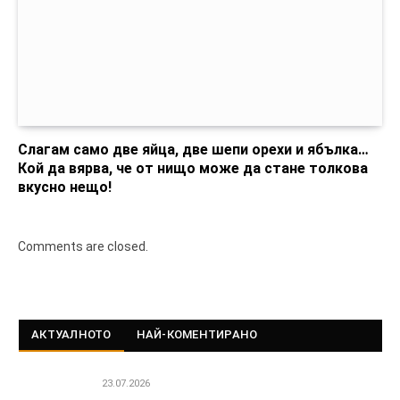
Слагам само две яйца, две шепи орехи и ябълка…
Кой да вярва, че от нищо може да стане толкова
вкусно нещо!
Comments are closed.
АКТУАЛНОТО
НАЙ-КОМЕНТИРАНО
23.07.2026