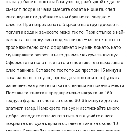
пъти, добавете солта и бакпулвера, разбъркайте да се
смесят добре. В чаша смесете содата и оцета, след
като шупнат ги добавете към брашното, заедно с
олиото. При непрекъснато бъркане на струя добавете
топлата вода и замесете меко тесто. Тази стъпка е най-
важната за сполучлива содена питка – месете тестото
продължително след оформянето му, или докато, като
му направите разрез, в него да има мехурчета въздух.
Оформете питка от тестото и я поставете в намазана с
олио тавичка. Оставете тестото да престои 15 минути
така за да се отпусне, преди да я поставите в фурната
за печене, надупчете питката с вилица на повечко места.
Поставете тавата в предварително нагрята на 180
градуса фурна и печете за около 30-35 минути до лек
златист загар. Намокрете тензух и изстискайте много
добре, извадете изпечената питка и я увийте с него,
покрийте със суха кърпа и оставете така за около 10
минути. Сервирайте топла, много мека и вкусна содена