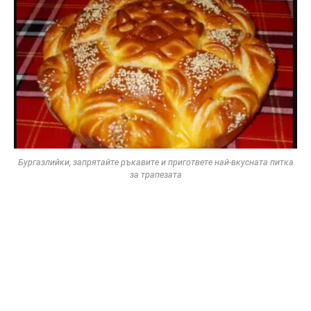
Бургазлийки, запрятайте ръкавите и пригответе най-вкусната питка
за трапезата