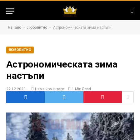
-
-
Начало
Любопитно
Астрономическата зима настъпи
ЛЮБОПИТНО
Астрономическата зима
настъпи
22.12.2023
Няма коментари
1 Min Read