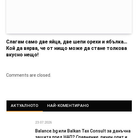
Слагам само две яйца, две шепи орехи и ябълка…
Кой да вярва, че от нищо може да стане толкова
вкусно нещо!
Comments are closed.
АКТУАЛНОТО
НАЙ-КОМЕНТИРАНО
23.07.2026
Balance.bg или Balkan Tax Consult за данъчна
защита пред НАП? Сравнение, личен опит и