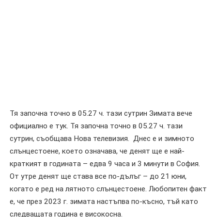
Тя започна точно в 05.27 ч. тази сутрин Зимата вече
официално е тук. Тя започна точно в 05.27 ч. тази
сутрин, съобщава Нова телевизия. Днес е и зимното
слънцестоене, което означава, че денят ще е най-
краткият в годината – едва 9 часа и 3 минути в София.
От утре денят ще става все по-дълъг – до 21 юни,
когато е ред на лятното слънцестоене. Любопитен факт
е, че през 2023 г. зимата настъпва по-късно, тъй като
следващата година е високосна.